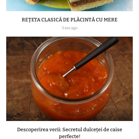
REȚETA CLASICĂ DE PLĂCINTĂ CU MERE
3 ani ago
Descoperirea verii: Secretul dulceței de caise
perfecte!