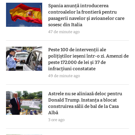
Spania anunță introducerea
controalelor la frontieră pentru
pasagerii navelor și avioanelor care
sosesc din Italia
47 de minute ago
Peste 100 de intervenții ale
polițiștilor ieșeni într-o zi. Amenzi de
peste 172.000 de lei și 37 de
infracțiuni constatate
49 de minute ago
Astrele nu se aliniază deloc pentru
Donald Trump. Instanța a blocat
construirea sălii de bal de la Casa
Albă
3 ore ago