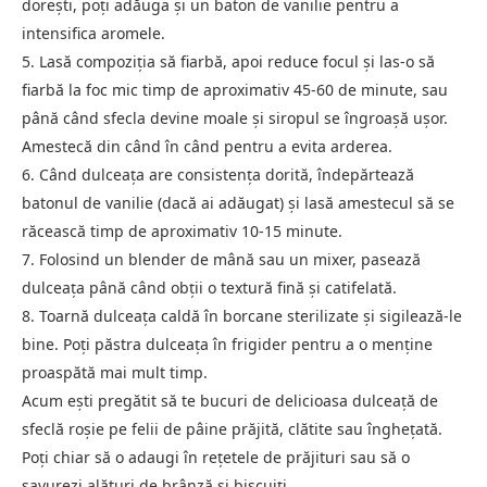
dorești, poți adăuga și un baton de vanilie pentru a
intensifica aromele.
5. Lasă compoziția să fiarbă, apoi reduce focul și las-o să
fiarbă la foc mic timp de aproximativ 45-60 de minute, sau
până când sfecla devine moale și siropul se îngroașă ușor.
Amestecă din când în când pentru a evita arderea.
6. Când dulceața are consistența dorită, îndepărtează
batonul de vanilie (dacă ai adăugat) și lasă amestecul să se
răcească timp de aproximativ 10-15 minute.
7. Folosind un blender de mână sau un mixer, pasează
dulceața până când obții o textură fină și catifelată.
8. Toarnă dulceața caldă în borcane sterilizate și sigilează-le
bine. Poți păstra dulceața în frigider pentru a o menține
proaspătă mai mult timp.
Acum ești pregătit să te bucuri de delicioasa dulceață de
sfeclă roșie pe felii de pâine prăjită, clătite sau înghețată.
Poți chiar să o adaugi în rețetele de prăjituri sau să o
savurezi alături de brânză și biscuiți.