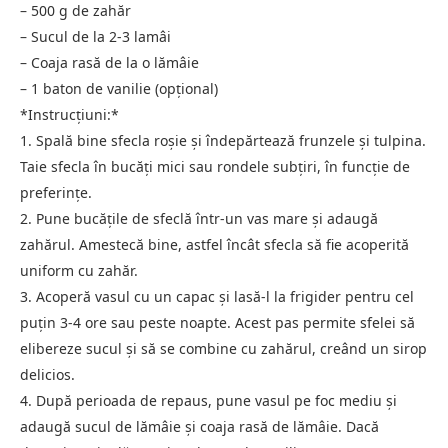
– 500 g de zahăr
– Sucul de la 2-3 lamâi
– Coaja rasă de la o lămâie
– 1 baton de vanilie (opțional)
*Instrucțiuni:*
1. Spală bine sfecla roșie și îndepărtează frunzele și tulpina.
Taie sfecla în bucăți mici sau rondele subțiri, în funcție de
preferințe.
2. Pune bucățile de sfeclă într-un vas mare și adaugă
zahărul. Amestecă bine, astfel încât sfecla să fie acoperită
uniform cu zahăr.
3. Acoperă vasul cu un capac și lasă-l la frigider pentru cel
puțin 3-4 ore sau peste noapte. Acest pas permite sfelei să
elibereze sucul și să se combine cu zahărul, creând un sirop
delicios.
4. După perioada de repaus, pune vasul pe foc mediu și
adaugă sucul de lămâie și coaja rasă de lămâie. Dacă