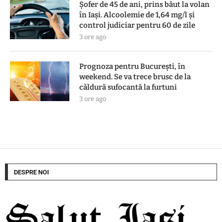
Șofer de 45 de ani, prins băut la volan
în Iași. Alcoolemie de 1,64 mg/l și
control judiciar pentru 60 de zile
3 ore ago
Prognoza pentru București, în
weekend. Se va trece brusc de la
căldură sufocantă la furtuni
3 ore ago
DESPRE NOI