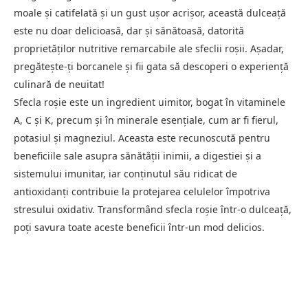
moale și catifelată și un gust ușor acrișor, această dulceață
este nu doar delicioasă, dar și sănătoasă, datorită
proprietăților nutritive remarcabile ale sfeclii roșii. Așadar,
pregătește-ți borcanele și fii gata să descoperi o experiență
culinară de neuitat!
Sfecla roșie este un ingredient uimitor, bogat în vitaminele
A, C și K, precum și în minerale esențiale, cum ar fi fierul,
potasiul și magneziul. Aceasta este recunoscută pentru
beneficiile sale asupra sănătății inimii, a digestiei și a
sistemului imunitar, iar conținutul său ridicat de
antioxidanți contribuie la protejarea celulelor împotriva
stresului oxidativ. Transformând sfecla roșie într-o dulceață,
poți savura toate aceste beneficii într-un mod delicios.