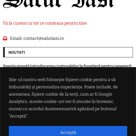
Fii la curent cu tot ce conteaza pentru tine
Email:
contact@salutiasi.ro
NOUTATI
Spania anunță introducerea controalelor la frontieră pentru pasagerii
navelor și avioanelor care sosesc din Italia
Site-ul nostru web folosește fișiere cookie pentru a vă
îmbunătăți și personaliza experiența. Poate include, de
Peste 100 de intervenții ale polițiștilor ieșeni într-o zi. Amenzi de peste
172.000 de lei și 37 de infracțiuni constatate
asemenea, fișiere cookie de la terți, cum ar fi Google
Analytics. Aceste cookie-uri vor fi stocate în browser,
numai cu acordul dumneavoastră apăsând pe butonul
Astrele nu se aliniază deloc pentru Donald Trump. Instanța a blocat
construirea sălii de bal de la Casa Albă
“Acceptă”.
Șofer de 45 de ani, prins băut la volan în Iași. Alcoolemie de 1,64 mg/l și
Acceptă