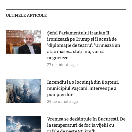
ULTIMELE ARTICOLE
Șeful Parlamentului iranian îl
ironizează pe Trump și îl acuză de
'diplomație de teatru': 'Urmează un
atac masiv… stați, nu, vor să
negocieze'
27 de minute ago
Incendiu la o locuință din Boșteni,
municipiul Pașcani. Intervenție a
pompierilor
29 de minute ago
Vremea se dezlănțuie în București. De
la temperaturi de foc la vijelii cu
rafale de peste 80 km/h