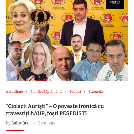
Actualitate
Pamflet Săptămânal
Politică
Stirea zilei
”Ciolacii Auriști” – O poveste ironică cu
travestiți hAUR, foști PESEDIȘTI
by
Salut Iasi
3 ani ago