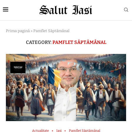
Prima pagină
»
Pamflet Săptămânal
CATEGORY:
PAMFLET SĂPTĂMÂNAL
Actualitate
Iași
Pamflet Săptămânal