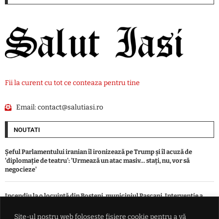
Fii la curent cu tot ce conteaza pentru tine
Email:
contact@salutiasi.ro
NOUTATI
Șeful Parlamentului iranian îl ironizează pe Trump și îl acuză de
'diplomație de teatru': 'Urmează un atac masiv… stați, nu, vor să
negocieze'
Incendiu la o locuință din Boșteni, municipiul Pașcani. Intervenție a
pompierilor
Site-ul nostru web folosește fișiere cookie pentru a vă