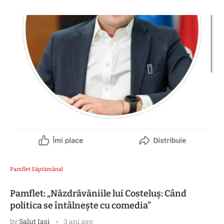
Pamflet Săptămânal
Pamflet: „Năzdrăvăniile lui Costeluș: Când
politica se întâlnește cu comedia”
by
Salut Iasi
3 ani ago