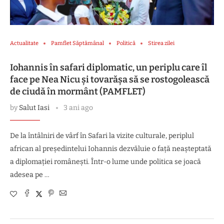
Actualitate
Pamflet Săptămânal
Politică
Stirea zilei
Iohannis în safari diplomatic, un periplu care îl
face pe Nea Nicu și tovarășa să se rostogolească
de ciudă în mormânt (PAMFLET)
by
Salut Iasi
3 ani ago
De la întâlniri de vârf în Safari la vizite culturale, periplul
african al președintelui Iohannis dezvăluie o față neașteptată
a diplomației românești. Într-o lume unde politica se joacă
adesea pe …