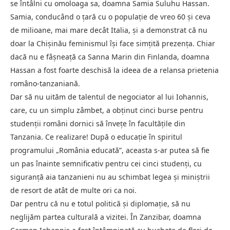
se întâlni cu omoloaga sa, doamna Samia Suluhu Hassan.
Samia, conducând o țară cu o populație de vreo 60 și ceva
de milioane, mai mare decât Italia, și a demonstrat că nu
doar la Chișinău feminismul își face simțită prezența. Chiar
dacă nu e fâșneață ca Sanna Marin din Finlanda, doamna
Hassan a fost foarte deschisă la ideea de a relansa prietenia
româno-tanzaniană.
Dar să nu uităm de talentul de negociator al lui Iohannis,
care, cu un simplu zâmbet, a obținut cinci burse pentru
studenții români dornici să învețe în facultățile din
Tanzania. Ce realizare! După o educație în spiritul
programului „România educată”, aceasta s-ar putea să fie
un pas înainte semnificativ pentru cei cinci studenți, cu
siguranță aia tanzanieni nu au schimbat legea și miniștrii
de resort de atât de multe ori ca noi.
Dar pentru că nu e totul politică și diplomație, să nu
neglijăm partea culturală a vizitei. În Zanzibar, doamna