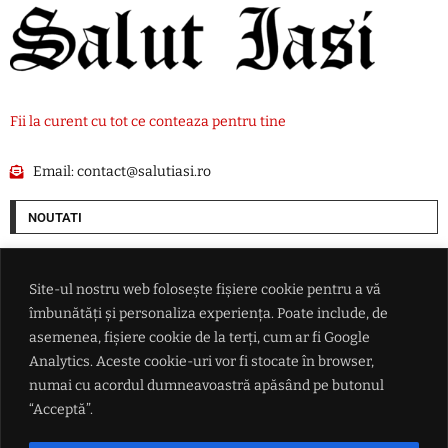
Fii la curent cu tot ce conteaza pentru tine
Email:
contact@salutiasi.ro
NOUTATI
Rata șomajului din Franța a ajuns la cel mai ridicat nivel din ultimii șase
ani
Site-ul nostru web folosește fișiere cookie pentru a vă
îmbunătăți și personaliza experiența. Poate include, de
China se pregătește pentru taifunul Dolphin: peste 1.500 de zboruri
asemenea, fișiere cookie de la terți, cum ar fi Google
anulate și evacuări pe coasta de est
Analytics. Aceste cookie-uri vor fi stocate în browser,
numai cu acordul dumneavoastră apăsând pe butonul
Lionel Messi a ajuns în Argentina pentru înmormântarea tatălui său
“Acceptă”.