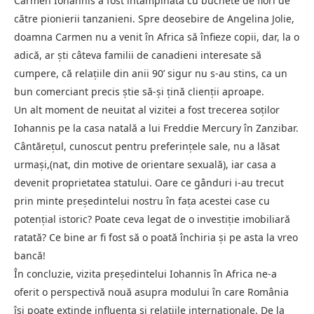
Carmen Iohannis a fost întâmpinată cu buchete de flori de
către pionierii tanzanieni. Spre deosebire de Angelina Jolie,
doamna Carmen nu a venit în Africa să înfieze copii, dar, la o
adică, ar ști câteva familii de canadieni interesate să
cumpere, că relațiile din anii 90’ sigur nu s-au stins, ca un
bun comerciant precis știe să-și țină clienții aproape.
Un alt moment de neuitat al vizitei a fost trecerea soților
Iohannis pe la casa natală a lui Freddie Mercury în Zanzibar.
Cântărețul, cunoscut pentru preferințele sale, nu a lăsat
urmași,(nat, din motive de orientare sexuală), iar casa a
devenit proprietatea statului. Oare ce gânduri i-au trecut
prin minte președintelui nostru în fața acestei case cu
potențial istoric? Poate ceva legat de o investiție imobiliară
ratată? Ce bine ar fi fost să o poată închiria și pe asta la vreo
bancă!
În concluzie, vizita președintelui Iohannis în Africa ne-a
oferit o perspectivă nouă asupra modului în care România
își poate extinde influența și relațiile internaționale. De la