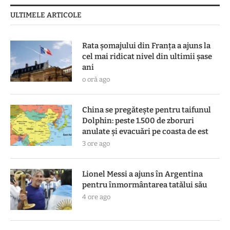
ULTIMELE ARTICOLE
Rata șomajului din Franța a ajuns la
cel mai ridicat nivel din ultimii șase
ani
o oră ago
China se pregătește pentru taifunul
Dolphin: peste 1.500 de zboruri
anulate și evacuări pe coasta de est
3 ore ago
Lionel Messi a ajuns în Argentina
pentru înmormântarea tatălui său
4 ore ago