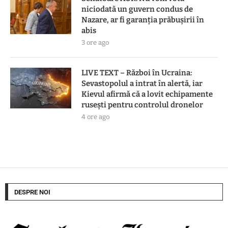
niciodată un guvern condus de
Nazare, ar fi garanția prăbușirii în
abis
3 ore ago
LIVE TEXT – Război în Ucraina:
Sevastopolul a intrat în alertă, iar
Kievul afirmă că a lovit echipamente
rusești pentru controlul dronelor
4 ore ago
DESPRE NOI