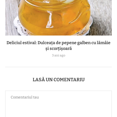
Deliciul estival: Dulceața de pepene galben cu lămâie
și scorțișoară
3 ani ago
LASĂ UN COMENTARIU