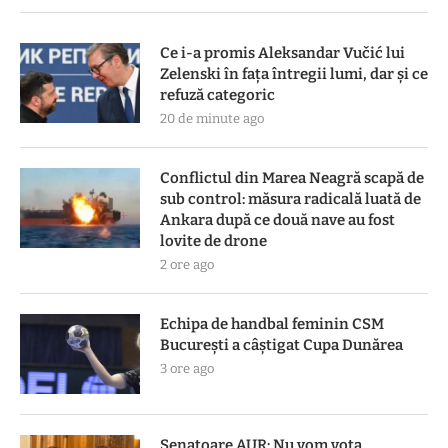
Ce i-a promis Aleksandar Vučić lui
Zelenski în fața întregii lumi, dar și ce
refuză categoric
20 de minute ago
Conflictul din Marea Neagră scapă de
sub control: măsura radicală luată de
Ankara după ce două nave au fost
lovite de drone
2 ore ago
Echipa de handbal feminin CSM
Bucureşti a câştigat Cupa Dunărea
3 ore ago
Senatoare AUR: Nu vom vota