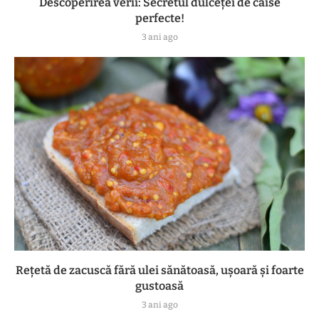
Descoperirea verii: Secretul dulceței de caise
perfecte!
3 ani ago
Rețetă de zacuscă fără ulei sănătoasă, ușoară și foarte
gustoasă
3 ani ago