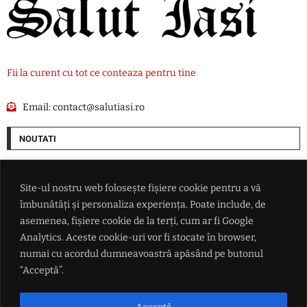
Fii la curent cu tot ce conteaza pentru tine
Email:
contact@salutiasi.ro
NOUTATI
Ce i-a promis Aleksandar Vučić lui Zelenski în fața întregii lumi, dar și
ce refuză categoric
Site-ul nostru web folosește fișiere cookie pentru a vă
îmbunătăți și personaliza experiența. Poate include, de
Conflictul din Marea Neagră scapă de sub control: măsura radicală
asemenea, fișiere cookie de la terți, cum ar fi Google
luată de Ankara după ce două nave au fost lovite de drone
Analytics. Aceste cookie-uri vor fi stocate în browser,
numai cu acordul dumneavoastră apăsând pe butonul
Echipa de handbal feminin CSM Bucureşti a câştigat Cupa Dunărea
“Acceptă”.
Senatoare AUR: Nu vom vota niciodată un guvern condus de Nazare, ar