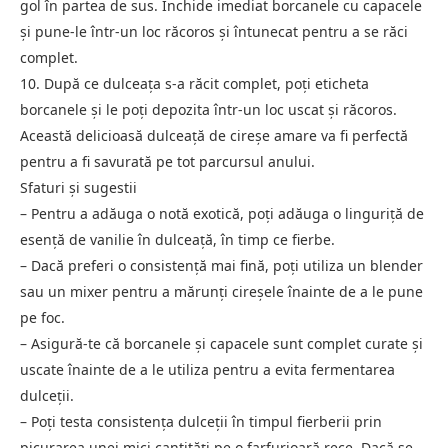
gol în partea de sus. Închide imediat borcanele cu capacele
și pune-le într-un loc răcoros și întunecat pentru a se răci
complet.
10. După ce dulceața s-a răcit complet, poți eticheta
borcanele și le poți depozita într-un loc uscat și răcoros.
Această delicioasă dulceață de cireșe amare va fi perfectă
pentru a fi savurată pe tot parcursul anului.
Sfaturi și sugestii
– Pentru a adăuga o notă exotică, poți adăuga o linguriță de
esență de vanilie în dulceață, în timp ce fierbe.
– Dacă preferi o consistență mai fină, poți utiliza un blender
sau un mixer pentru a mărunți cireșele înainte de a le pune
pe foc.
– Asigură-te că borcanele și capacele sunt complet curate și
uscate înainte de a le utiliza pentru a evita fermentarea
dulceții.
– Poți testa consistența dulceții în timpul fierberii prin
picurarea unei mici cantități pe o farfurioară rece. Dacă se