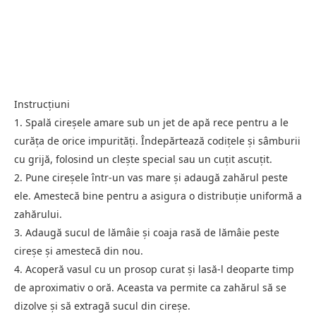
Instrucțiuni
1. Spală cireșele amare sub un jet de apă rece pentru a le
curăța de orice impurități. Îndepărtează codițele și sâmburii
cu grijă, folosind un clește special sau un cuțit ascuțit.
2. Pune cireșele într-un vas mare și adaugă zahărul peste
ele. Amestecă bine pentru a asigura o distribuție uniformă a
zahărului.
3. Adaugă sucul de lămâie și coaja rasă de lămâie peste
cireșe și amestecă din nou.
4. Acoperă vasul cu un prosop curat și lasă-l deoparte timp
de aproximativ o oră. Aceasta va permite ca zahărul să se
dizolve și să extragă sucul din cireșe.