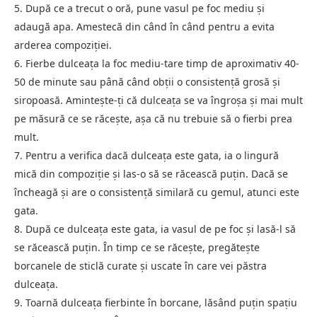
5. După ce a trecut o oră, pune vasul pe foc mediu și
adaugă apa. Amestecă din când în când pentru a evita
arderea compoziției.
6. Fierbe dulceața la foc mediu-tare timp de aproximativ 40-
50 de minute sau până când obții o consistență grosă și
siropoasă. Amintește-ți că dulceața se va îngroșa și mai mult
pe măsură ce se răcește, așa că nu trebuie să o fierbi prea
mult.
7. Pentru a verifica dacă dulceața este gata, ia o lingură
mică din compoziție și las-o să se răcească puțin. Dacă se
încheagă și are o consistență similară cu gemul, atunci este
gata.
8. După ce dulceața este gata, ia vasul de pe foc și lasă-l să
se răcească puțin. În timp ce se răcește, pregătește
borcanele de sticlă curate și uscate în care vei păstra
dulceața.
9. Toarnă dulceața fierbinte în borcane, lăsând puțin spațiu