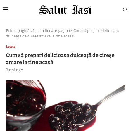
Prima pagină
»
Iasi in fiecare pagina
»
Cum să prepari delicioasa
dulceață de cireșe amare la tine acasă
Retete
Cum să prepari delicioasa dulceață de cireșe
amare la tine acasă
3 ani ago