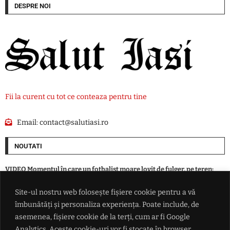
DESPRE NOI
Fii la curent cu tot ce conteaza pentru tine
Email:
contact@salutiasi.ro
NOUTATI
VIDEO Momentul în care un fotbalist moare lovit de fulger, pe teren:
stare de șoc la echipă
Site-ul nostru web folosește fișiere cookie pentru a vă
îmbunătăți și personaliza experiența. Poate include, de
Ion Cristoiu: 'Există un interes uriaș. Bolojan, Fritz și Kelemen Hunor
blochează formarea unui alt Guvern'
asemenea, fișiere cookie de la terți, cum ar fi Google
Analytics. Aceste cookie-uri vor fi stocate în browser,