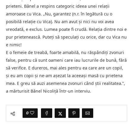
prieteni. Bănel a respins categoric ideea unei relații
amoroase cu Vica. „Nu, garantez (n.r. în legătură cu o
posibilă relație cu Vica). Nu am avut și nici nu voi avea
vreodată, e exclus. Lumea poate fi crudă. Relația dintre noi e
pur prietenească. Puteți să speculați cu orice, dar cu Vica nu
e nimic!
E o femeie de treabă, foarte amabilă, nu răspândiți zvonuri
false, pentru că sunt oameni care iau lucrurile de bună, fără
să verifice. E dureros, mai ales pentru ea care are un copil,
și eu am copii și ne-am așezat la aceeași masă cu prietena
mea. E greu să auzi asemenea zvonuri când știi realitatea.”,
a mărturisit Bănel Nicoliţă într-un interviu.
0