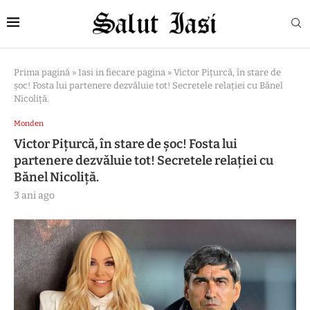
Prima pagină
»
Iasi in fiecare pagina
»
Victor Piţurcă, în stare de
şoc! Fosta lui partenere dezvăluie tot! Secretele relației cu Bănel
Nicoliţă.
Monden
Victor Piţurcă, în stare de şoc! Fosta lui
partenere dezvăluie tot! Secretele relației cu
Bănel Nicoliţă.
3 ani ago