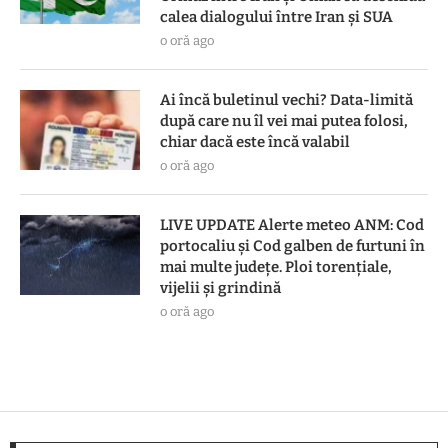
calea dialogului între Iran şi SUA
o oră ago
Ai încă buletinul vechi? Data-limită
după care nu îl vei mai putea folosi,
chiar dacă este încă valabil
o oră ago
LIVE UPDATE Alerte meteo ANM: Cod
portocaliu și Cod galben de furtuni în
mai multe județe. Ploi torențiale,
vijelii și grindină
o oră ago