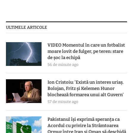
ULTIMELE ARTICOLE
VIDEO Momentul în care un fotbalist
moare lovit de fulger, pe teren: stare
de șoc la echipă
56 de minute ago
Ion Cristoiu: 'Există un interes uriaș.
Bolojan, Fritz și Kelemen Hunor
blochează formarea unui alt Guvern'
57 de minute ago
Pakistanul îşi exprimă speranţa ca
Acordul cu privire la Strâmtoarea
Ormuz între Iran şi Oman să deschidă