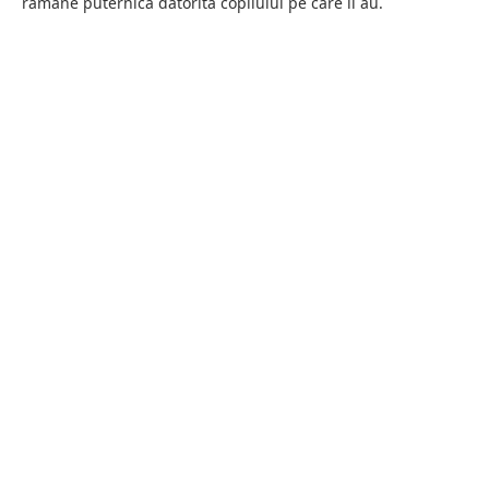
rămâne puternică datorită copilului pe care îl au.