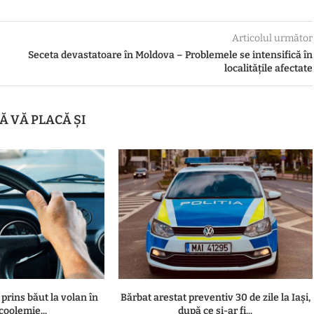
Articolul următor
Seceta devastatoare în Moldova – Problemele se intensifică în
localitățile afectate
Ă VĂ PLACĂ ȘI
 prins băut la volan în
Bărbat arestat preventiv 30 de zile la Iași,
lcoolemie...
după ce și-ar fi...