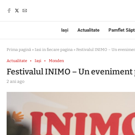
Iași
Actualitate
Pamflet Săp
Prima pagină
»
Iasi in fiecare pagina
»
Festivalul INIMO – Un eveniment
Actualitate
Iași
Monden
Festivalul INIMO – Un eveniment pe
2 ani ago