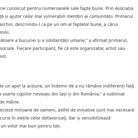
bine cunoscut pentru numeroasele sale fapte bune. Prin Asociația
ță și ajutor celor mai vulnerabili membri ai comunității. Primarul
schin, descriindu-l ca pe un om al faptelor bune, a cărui
ilii.
toare a bucuriei și a solidarității umane,” a afirmat primarul,
ciale. Fiecare participant, fie că este organizator, artist sau
ent.
te un apel la acțiune, un îndemn de a nu rămâne indiferenți față
oarta copiilor nevoiași din Iași și din România,” a subliniat
 de mâine.
afecteze milioane de oameni, astfel de inițiative sunt mai necesare
ie în viețile celor defavorizați, dar și sensibilizează
 un viitor mai bun pentru toți.