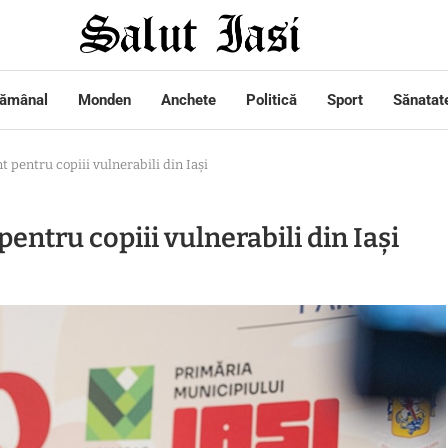
tămânal
Monden
Anchete
Politică
Sport
Sănatat
 pentru copiii vulnerabili din Iași
ntru copiii vulnerabili din Iași