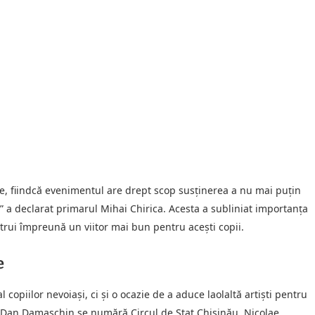
e, fiindcă evenimentul are drept scop susținerea a nu mai puțin
,” a declarat primarul Mihai Chirica. Acesta a subliniat importanța
onstrui împreună un viitor mai bun pentru acești copii.
e
 copiilor nevoiași, ci și o ocazie de a aduce laolaltă artiști pentru
ui Dan Damaschin se numără Circul de Stat Chișinău, Nicolae