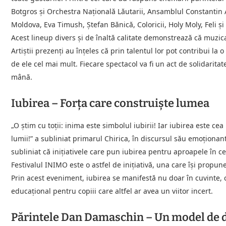
Botgros și Orchestra Națională Lăutarii, Ansamblul Constantin A
Moldova, Eva Timush, Ștefan Bănică, Coloricii, Holy Moly, Feli și
Acest lineup divers și de înaltă calitate demonstrează că muzic
Artiștii prezenți au înțeles că prin talentul lor pot contribui l
de ele cel mai mult. Fiecare spectacol va fi un act de solidarit
mână.
Iubirea – Forța care construiște lumea
„O știm cu toții: inima este simbolul iubirii! Iar iubirea este cea
lumii!” a subliniat primarul Chirica, în discursul său emoționant
subliniat că inițiativele care pun iubirea pentru aproapele în cen
Festivalul INIMO este o astfel de inițiativă, una care își propun
Prin acest eveniment, iubirea se manifestă nu doar în cuvinte, ci
educațional pentru copiii care altfel ar avea un viitor incert.
Părintele Dan Damaschin – Un model de 