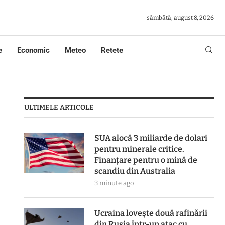
sâmbătă, august 8, 2026
e
Economic
Meteo
Retete
ULTIMELE ARTICOLE
SUA alocă 3 miliarde de dolari
pentru minerale critice.
Finanțare pentru o mină de
scandiu din Australia
3 minute ago
Ucraina lovește două rafinării
din Rusia într-un atac cu