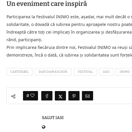
Un eveniment care inspiră
Participarea la Festivalul INIMO este, așadar, mai mult decât o 
solidaritate, o dovadă că iubirea pentru aproapele nostru poate 
îndreaptă către toți cei implicați în organizarea și desfășurarea a
rând, participanți.
Prin implicarea fiecăruia dintre noi, Festivalul INIMO va reuși să
demonstreze, încă o dată, că iubirea și solidaritatea sunt forțe
CARTITABIL
DAN DAMASCHIN.
FESTIVAL
IASI
INIMO
0
SALUT IASI