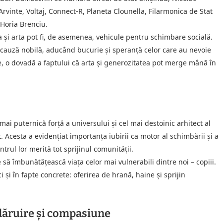
rvinte, Voltaj, Connect-R, Planeta Clounella, Filarmonica de Stat
 Horia Brenciu.
a și arta pot fi, de asemenea, vehicule pentru schimbare socială.
a o cauză nobilă, aducând bucurie și speranță celor care au nevoie
ate, o dovadă a faptului că arta și generozitatea pot merge mână în
 mai puternică forță a universului și cel mai destoinic arhitect al
. Acesta a evidențiat importanța iubirii ca motor al schimbării și a
trul lor merită tot sprijinul comunității.
e să îmbunătățească viața celor mai vulnerabili dintre noi – copiii.
 și în fapte concrete: oferirea de hrană, haine și sprijin
dăruire și compasiune