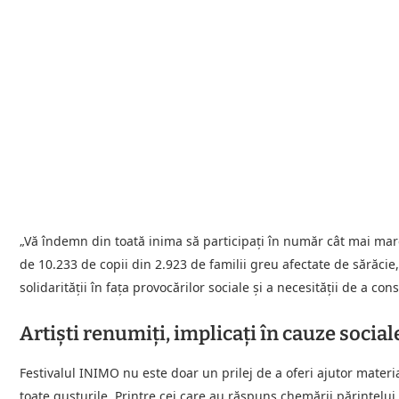
„Vă îndemn din toată inima să participaţi în număr cât mai mar
de 10.233 de copii din 2.923 de familii greu afectate de sărăcie
solidarității în fața provocărilor sociale și a necesității de a c
Artiști renumiți, implicați în cauze social
Festivalul INIMO nu este doar un prilej de a oferi ajutor material
toate gusturile. Printre cei care au răspuns chemării părintel