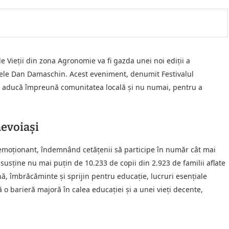
e Vieții din zona Agronomie va fi gazda unei noi ediții a
intele Dan Damaschin. Acest eveniment, denumit Festivalul
e să aducă împreună comunitatea locală și nu numai, pentru a
nevoiași
 emoționant, îndemnând cetățenii să participe în număr cât mai
 susține nu mai puțin de 10.233 de copii din 2.923 de familii aflate
ană, îmbrăcăminte și sprijin pentru educație, lucruri esențiale
 o barieră majoră în calea educației și a unei vieți decente,