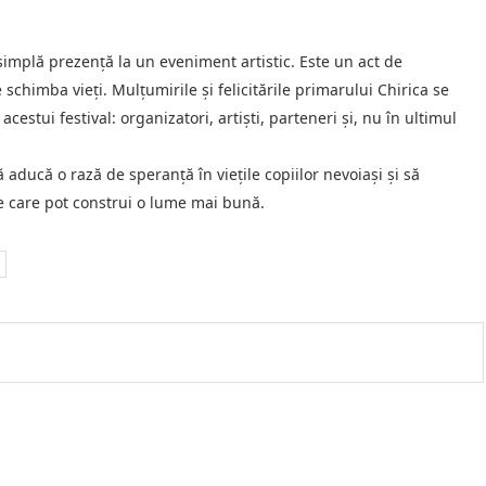
simplă prezență la un eveniment artistic. Este un act de
schimba vieți. Mulțumirile și felicitările primarului Chirica se
cestui festival: organizatori, artiști, parteneri și, nu în ultimul
 aducă o rază de speranță în viețile copiilor nevoiași și să
le care pot construi o lume mai bună.