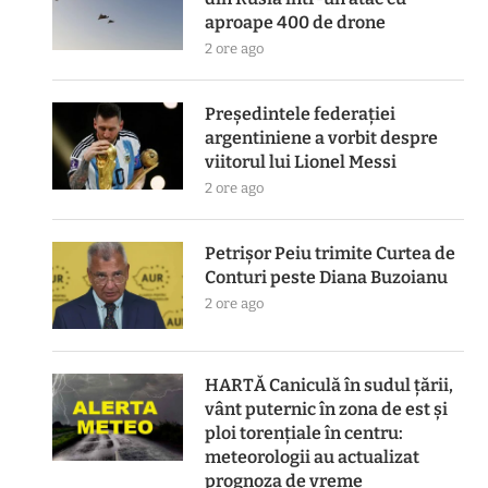
aproape 400 de drone
2 ore ago
Președintele federației
argentiniene a vorbit despre
viitorul lui Lionel Messi
2 ore ago
Petrișor Peiu trimite Curtea de
Conturi peste Diana Buzoianu
2 ore ago
HARTĂ Caniculă în sudul țării,
vânt puternic în zona de est și
ploi torențiale în centru:
meteorologii au actualizat
prognoza de vreme