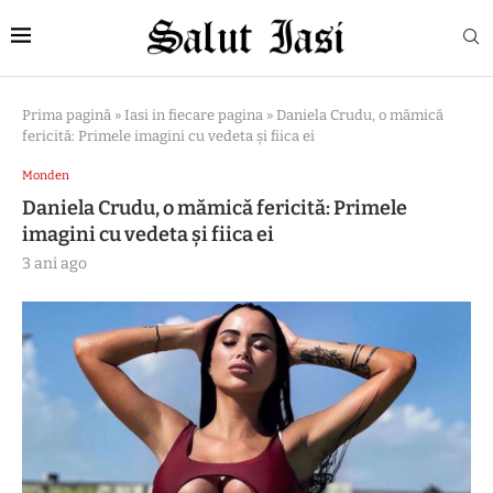
Prima pagină
»
Iasi in fiecare pagina
»
Daniela Crudu, o mămică
fericită: Primele imagini cu vedeta și fiica ei
Monden
Daniela Crudu, o mămică fericită: Primele
imagini cu vedeta și fiica ei
3 ani ago