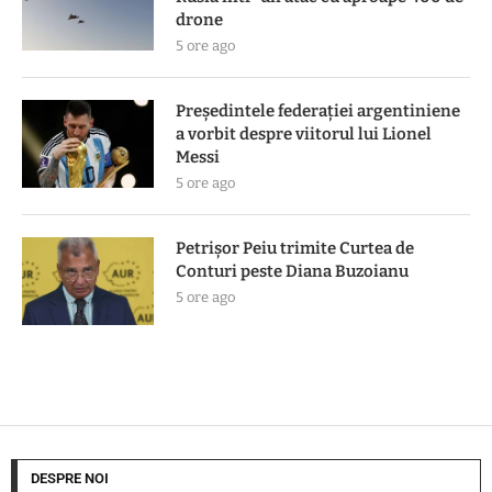
drone
5 ore ago
Președintele federației argentiniene
a vorbit despre viitorul lui Lionel
Messi
5 ore ago
Petrișor Peiu trimite Curtea de
Conturi peste Diana Buzoianu
5 ore ago
DESPRE NOI