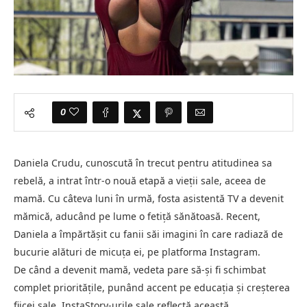
0
Daniela Crudu, cunoscută în trecut pentru atitudinea sa
rebelă, a intrat într-o nouă etapă a vieții sale, aceea de
mamă. Cu câteva luni în urmă, fosta asistentă TV a devenit
mămică, aducând pe lume o fetiță sănătoasă. Recent,
Daniela a împărtășit cu fanii săi imagini în care radiază de
bucurie alături de micuța ei, pe platforma Instagram.
De când a devenit mamă, vedeta pare să-și fi schimbat
complet prioritățile, punând accent pe educația și creșterea
fiicei sale. InstaStory-urile sale reflectă această