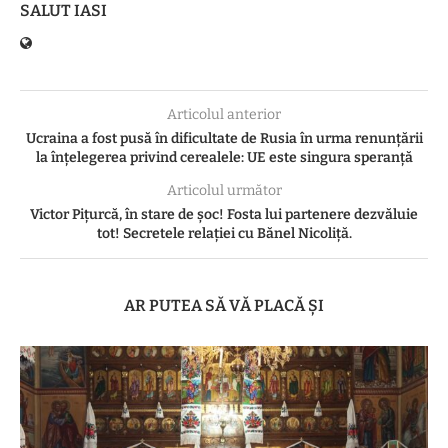
SALUT IASI
Articolul anterior
Ucraina a fost pusă în dificultate de Rusia în urma renunțării
la înțelegerea privind cerealele: UE este singura speranță
Articolul următor
Victor Piţurcă, în stare de şoc! Fosta lui partenere dezvăluie
tot! Secretele relației cu Bănel Nicoliţă.
AR PUTEA SĂ VĂ PLACĂ ȘI