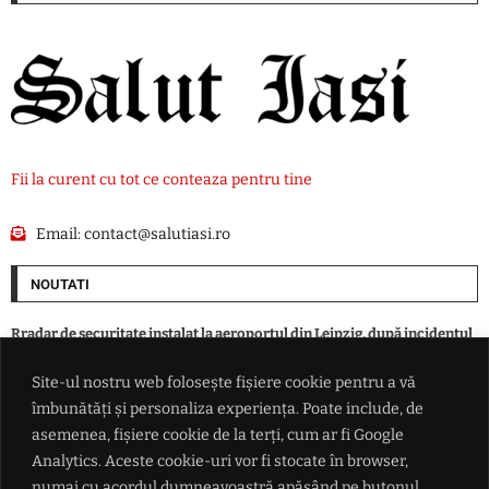
Fii la curent cu tot ce conteaza pentru tine
Email:
contact@salutiasi.ro
NOUTATI
Rradar de securitate instalat la aeroportul din Leipzig, după incidentul
cu drona încărcată cu explozibil
Site-ul nostru web folosește fișiere cookie pentru a vă
îmbunătăți și personaliza experiența. Poate include, de
SUA alocă 3 miliarde de dolari pentru minerale critice. Finanțare
pentru o mină de scandiu din Australia
asemenea, fișiere cookie de la terți, cum ar fi Google
Analytics. Aceste cookie-uri vor fi stocate în browser,
numai cu acordul dumneavoastră apăsând pe butonul