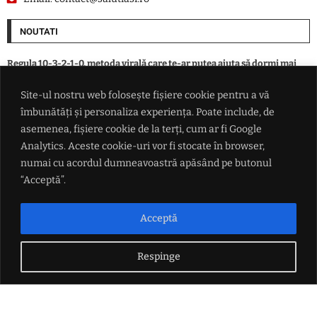
NOUTATI
Regula 10-3-2-1-0, metoda virală care te-ar putea ajuta să dormi mai
bine. Ce ar trebui să faci înainte de somn
Site-ul nostru web folosește fișiere cookie pentru a vă
îmbunătăți și personaliza experiența. Poate include, de
Bărbat arestat preventiv 30 de zile la Iași, după ce și-ar fi agresat
partenera și ar fi încălcat ordinul de protecție
asemenea, fișiere cookie de la terți, cum ar fi Google
Analytics. Aceste cookie-uri vor fi stocate în browser,
numai cu acordul dumneavoastră apăsând pe butonul
Tensiuni tot mai mari în UE: Spania îi dă ultimatum Italiei în scandalul
Schengen și amenință cu măsuri de retorsiune
“Acceptă”.
Bărbat încarcerat după o condamnare pentru conducere sub influența
Acceptă
alcoolului. Tânără cercetată pentru furt dintr-un magazin din Iași
Respinge
LINK-URI UTILE
Politica de confidențialitate
Termeni și condiții