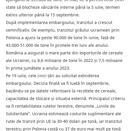
state să blocheze vânzările interne până la 5 iulie, termen
extins ulterior până la 15 septembrie.
După implementarea embargoului, tranzitul a crescut
semnificativ. De exemplu, tranzitul grâului ucrainean prin
Polonia a ajuns la peste 90.000 de tone în iunie, față de
43.000-51.000 de tone în primele trei luni ale anului.
România a asigurat o mare parte din exporturile de cereale
ale Ucrainei, cu 8,6 milioane de tone în 2022 și 7,5 milioane
în prima jumătate a anului 2023.
Pe 19 iulie, cele cinci țări au solicitat extinderea
embargoului. Decizia finală va fi luată în septembrie,
bazându-se pe datele referitoare la recoltele de cereale,
capacitatea de stocare și situația externă. Principalul criteriu
va fi rentabilitatea rutelor terestre, denumite „Liniile de
Solidaritate”. Ucraina estimează costurile suplimentare ale
rutei de tranzit prin UE la 30-40 dolari pe tonă, iar tranzitul
terestru prin Polonia costă cu 37 de euro mai mult pe tonă