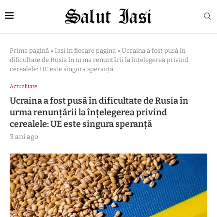
Prima pagină
»
Iasi in fiecare pagina
»
Ucraina a fost pusă în
dificultate de Rusia în urma renunțării la înțelegerea privind
cerealele: UE este singura speranță
Actualitate
Ucraina a fost pusă în dificultate de Rusia în
urma renunțării la înțelegerea privind
cerealele: UE este singura speranță
3 ani ago