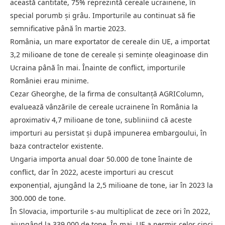
această cantitate, 75% reprezintă cereale ucrainene, în
special porumb și grâu. Importurile au continuat să fie
semnificative până în martie 2023.
România, un mare exportator de cereale din UE, a importat
3,2 milioane de tone de cereale și semințe oleaginoase din
Ucraina până în mai. Înainte de conflict, importurile
României erau minime.
Cezar Gheorghe, de la firma de consultanță AGRIColumn,
evaluează vânzările de cereale ucrainene în România la
aproximativ 4,7 milioane de tone, subliniind că aceste
importuri au persistat și după impunerea embargoului, în
baza contractelor existente.
Ungaria importa anual doar 50.000 de tone înainte de
conflict, dar în 2022, aceste importuri au crescut
exponențial, ajungând la 2,5 milioane de tone, iar în 2023 la
300.000 de tone.
În Slovacia, importurile s-au multiplicat de zece ori în 2022,
ajungând la 339.000 de tone. În mai, UE a permis celor cinci