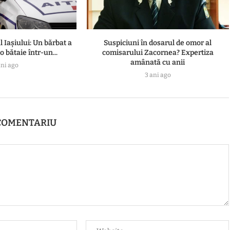
l Iașiului: Un bărbat a
Suspiciuni în dosarul de omor al
 bătaie într-un...
comisarului Zacornea? Expertiza
amânată cu anii
ani ago
3 ani ago
COMENTARIU