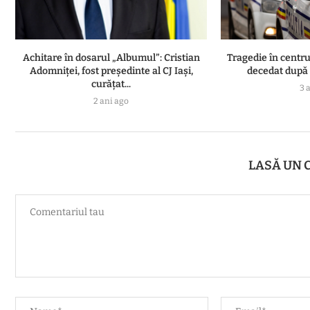
Achitare în dosarul „Albumul”: Cristian
Tragedie în centru
Adomniţei, fost preşedinte al CJ Iaşi,
decedat după o
curăţat...
3 
2 ani ago
LASĂ UN 