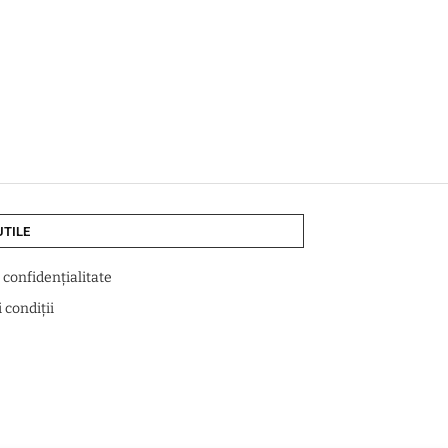
UTILE
e confidențialitate
 condiții