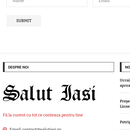
DESPRE NOI
NO
Ucrai
aproa
Preșe
Lione
Fii la curent cu tot ce conteaza pentru tine
Petri
Email:
contact@salutiasi.ro