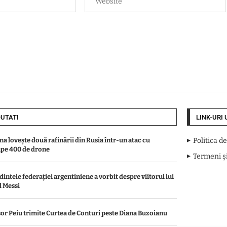
UTATI
LINK-URI 
na lovește două rafinării din Rusia într-un atac cu
Politica d
pe 400 de drone
Termeni și
dintele federației argentiniene a vorbit despre viitorul lui
l Messi
șor Peiu trimite Curtea de Conturi peste Diana Buzoianu