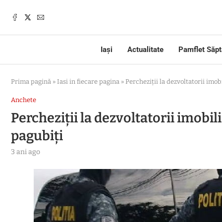
Iași
Actualitate
Pamflet Săp
Prima pagină
»
Iasi in fiecare pagina
»
Percheziții la dezvoltatorii imob
Anchete
Percheziții la dezvoltatorii imobili
pagubiți
3 ani ago