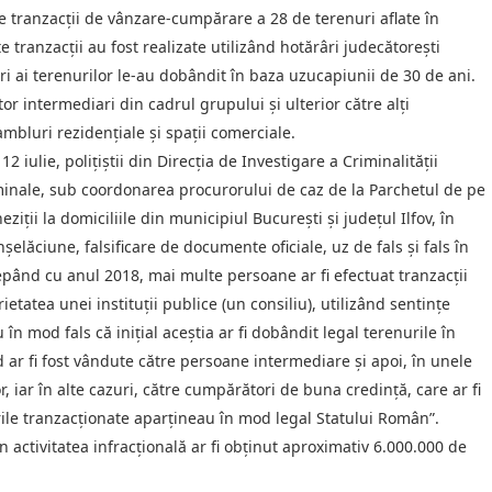
le tranzacții de vânzare-cumpărare a 28 de terenuri aflate în
 tranzacții au fost realizate utilizând hotărâri judecătorești
ari ai terenurilor le-au dobândit în baza uzucapiunii de 30 de ani.
r intermediari din cadrul grupului și ulterior către alți
mbluri rezidențiale și spații comerciale.
2 iulie, polițiștii din Direcția de Investigare a Criminalității
iminale, sub coordonarea procurorului de caz de la Parchetul de pe
ziții la domiciliile din municipiul București și județul Ilfov, în
șelăciune, falsificare de documente oficiale, uz de fals și fals în
cepând cu anul 2018, mai multe persoane ar fi efectuat tranzacții
tatea unei instituții publice (un consiliu), utilizând sentințe
u în mod fals că inițial aceștia ar fi dobândit legal terenurile în
 ar fi fost vândute către persoane intermediare și apoi, în unele
, iar în alte cazuri, către cumpărători de buna credință, care ar fi
rile tranzacționate aparțineau în mod legal Statului Român”.
 activitatea infracțională ar fi obținut aproximativ 6.000.000 de