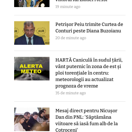
19 minute ago
Petrișor Peiu trimite Curtea de
Conturi peste Diana Buzoianu
20 de minute ago
HARTĂ Caniculă în sudul țării,
vânt puternic în zona de est și
ploi torențiale în centru:
meteorologii au actualizat
prognoza de vreme
35 de minute ago
Mesaj direct pentru Nicușor
Dan din PNL: 'Săptămâna
viitoare să iasă fum alb de la
Cotroceni'