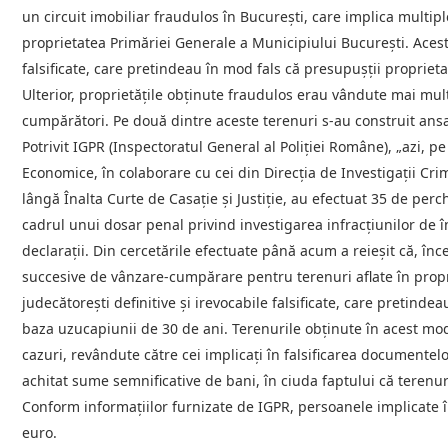
un circuit imobiliar fraudulos în București, care implica multip
proprietatea Primăriei Generale a Municipiului București. Aceste
falsificate, care pretindeau în mod fals că presupușții propriet
Ulterior, proprietățile obținute fraudulos erau vândute mai multo
cumpărători. Pe două dintre aceste terenuri s-au construit ansa
Potrivit IGPR (Inspectoratul General al Poliției Române), „azi, pe 1
Economice, în colaborare cu cei din Direcția de Investigații Cr
lângă Înalta Curte de Casație și Justiție, au efectuat 35 de perche
cadrul unui dosar penal privind investigarea infracțiunilor de în
declarații. Din cercetările efectuate până acum a reieșit că, în
succesive de vânzare-cumpărare pentru terenuri aflate în proprie
judecătorești definitive și irevocabile falsificate, care pretindea
baza uzucapiunii de 30 de ani. Terenurile obținute în acest mod
cazuri, revândute către cei implicați în falsificarea documentelor
achitat sume semnificative de bani, în ciuda faptului că terenu
Conform informațiilor furnizate de IGPR, persoanele implicate în
euro.