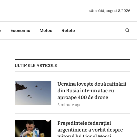
sâmbătă, august 8, 2026
e
Economic
Meteo
Retete
ULTIMELE ARTICOLE
Ucraina lovește două rafinării
din Rusia într-un atac cu
aproape 400 de drone
5 minute ago
Președintele federației
argentiniene a vorbit despre
viitorul lui Lionel Messi