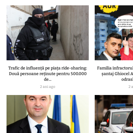
Trafic de influență pe piața ride-sharing:
Familia infractor
Două persoane reținute pentru 500.000
șantaj Ghiocel A
de...
odrasl
2 ani ago
2 