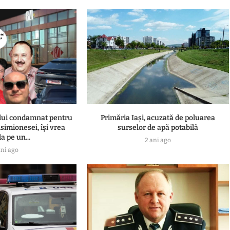
ului condamnat pentru
Primăria Iași, acuzată de poluarea
simionesei, își vrea
surselor de apă potabilă
a pe un...
2 ani ago
ani ago