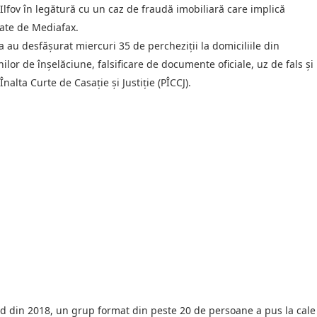
 Ilfov în legătură cu un caz de fraudă imobiliară care implică
zate de Mediafax.
ia au desfășurat miercuri 35 de percheziții la domiciliile din
nilor de înșelăciune, falsificare de documente oficiale, uz de fals și
nalta Curte de Casație și Justiție (PÎCCJ).
ând din 2018, un grup format din peste 20 de persoane a pus la cale