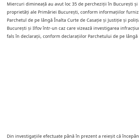
Miercuri dimineață au avut loc 35 de percheziții în București și
proprietăți ale Primăriei București, conform informațiilor furni
Parchetul de pe lângă Înalta Curte de Casație și Justiție și poliț
București și Ilfov într-un caz care vizează investigarea infracțiu
fals în declarații, conform declarațiilor Parchetului de pe lângă Î
Din investigațiile efectuate până în prezent a reieșit că încep