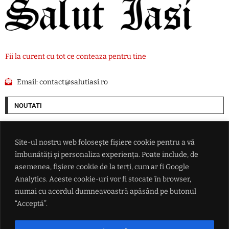
Fii la curent cu tot ce conteaza pentru tine
Email:
contact@salutiasi.ro
NOUTATI
Ce i-a promis Aleksandar Vučić lui Zelenski în fața întregii lumi, dar și
ce refuză categoric
Site-ul nostru web folosește fișiere cookie pentru a vă
îmbunătăți și personaliza experiența. Poate include, de
Conflictul din Marea Neagră scapă de sub control: măsura radicală
asemenea, fișiere cookie de la terți, cum ar fi Google
luată de Ankara după ce două nave au fost lovite de drone
Analytics. Aceste cookie-uri vor fi stocate în browser,
numai cu acordul dumneavoastră apăsând pe butonul
Echipa de handbal feminin CSM Bucureşti a câştigat Cupa Dunărea
“Acceptă”.