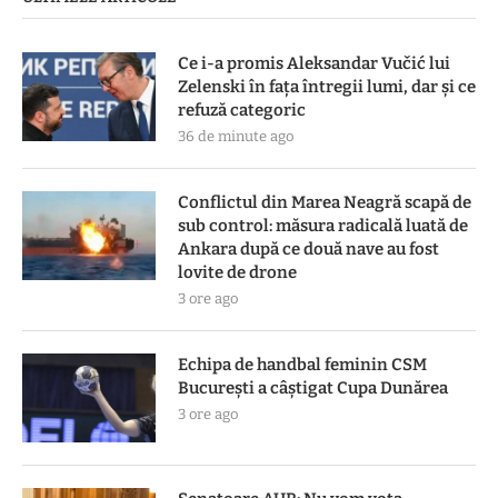
Ce i-a promis Aleksandar Vučić lui
Zelenski în fața întregii lumi, dar și ce
refuză categoric
36 de minute ago
Conflictul din Marea Neagră scapă de
sub control: măsura radicală luată de
Ankara după ce două nave au fost
lovite de drone
3 ore ago
Echipa de handbal feminin CSM
Bucureşti a câştigat Cupa Dunărea
3 ore ago