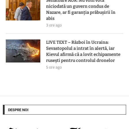
Senatoare AUR: Nu vom vota
niciodată un guvern condus de
Nazare, ar fi garanția prăbușirii în
abis
3 ore ago
LIVE TEXT – Război în Ucraina:
Sevastopolul a intrat în alertă, iar
Kievul afirmă că a lovit echipamente
rusești pentru controlul dronelor
5 ore ago
DESPRE NOI