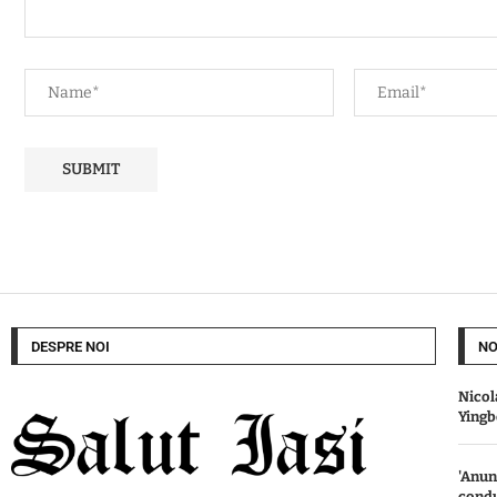
DESPRE NOI
NO
Nicol
Ying
'Anun
condu