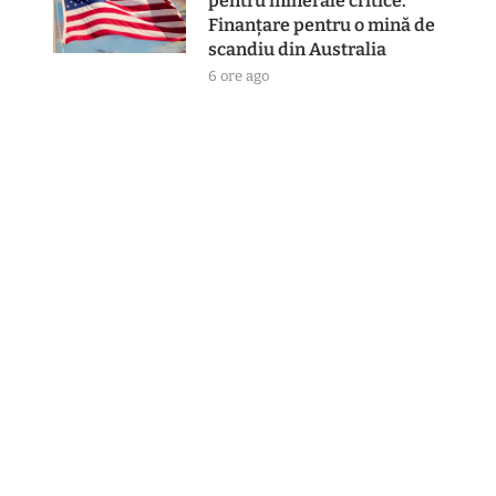
pentru minerale critice.
Finanțare pentru o mină de
scandiu din Australia
6 ore ago