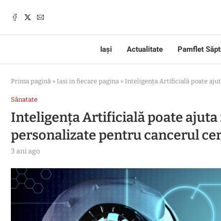
Iași
Actualitate
Pamflet Săp
Prima pagină
»
Iasi in fiecare pagina
»
Inteligența Artificială poate aj
Sănatate
Inteligența Artificială poate ajuta
personalizate pentru cancerul cer
3 ani ago