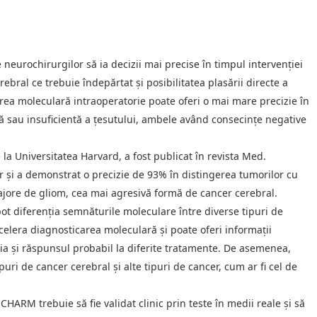
neurochirurgilor să ia decizii mai precise în timpul intervenției
rebral ce trebuie îndepărtat și posibilitatea plasării directe a
rea moleculară intraoperatorie poate oferi o mai mare precizie în
vă sau insuficientă a țesutului, ambele având consecințe negative
la Universitatea Harvard, a fost publicat în revista Med.
r și a demonstrat o precizie de 93% în distingerea tumorilor cu
 majore de gliom, cea mai agresivă formă de cancer cerebral.
ot diferenția semnăturile moleculare între diverse tipuri de
elera diagnosticarea moleculară și poate oferi informații
a și răspunsul probabil la diferite tratamente. De asemenea,
puri de cancer cerebral și alte tipuri de cancer, cum ar fi cel de
ARM trebuie să fie validat clinic prin teste în medii reale și să