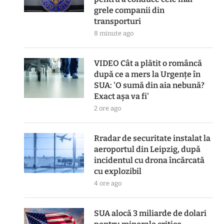
grele companii din
transporturi
8 minute ago
VIDEO Cât a plătit o româncă
după ce a mers la Urgențe în
SUA: 'O sumă din aia nebună?
Exact așa va fi'
2 ore ago
Rradar de securitate instalat la
aeroportul din Leipzig, după
incidentul cu drona încărcată
cu explozibil
4 ore ago
SUA alocă 3 miliarde de dolari