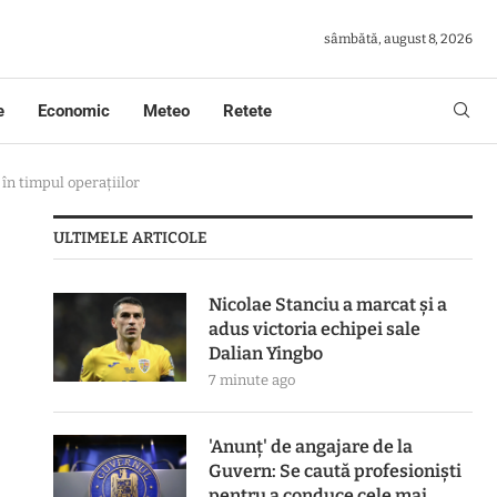
sâmbătă, august 8, 2026
e
Economic
Meteo
Retete
 în timpul operațiilor
ULTIMELE ARTICOLE
Nicolae Stanciu a marcat și a
adus victoria echipei sale
Dalian Yingbo
7 minute ago
'Anunț' de angajare de la
Guvern: Se caută profesioniști
pentru a conduce cele mai