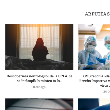
AR PUTEA S
Descoperirea neurologilor de la UCLA: ce
OMS recomandă t
se întâmplă în mintea ta în...
Ervebo împotriva v
virus
8 ore ago
20 d