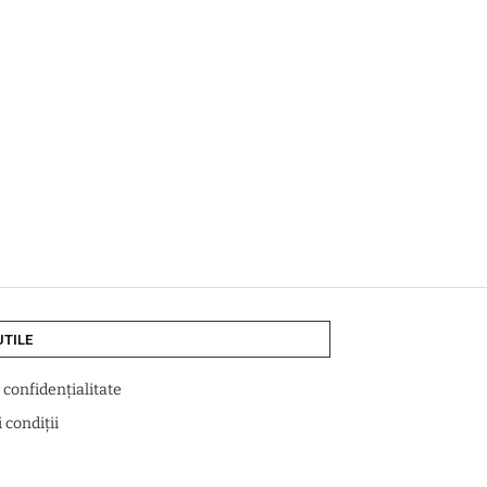
UTILE
e confidențialitate
 condiții