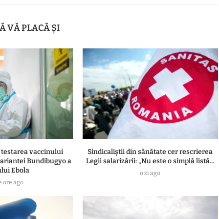
Ă VĂ PLACĂ ȘI
estarea vaccinului
Sindicaliștii din sănătate cer rescrierea
ariantei Bundibugyo a
Legii salarizării: „Nu este o simplă listă...
ului Ebola
o zi ago
e ore ago