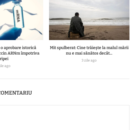
o aprobare istorică
Mit spulberat: Cine trăiește la malul mării
ccin ARNm împotriva
nu e mai sănătos decât...
ripei
3 zile ago
ile ago
COMENTARIU