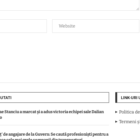
UTATI
LINK-URI 
ae Stanciu a marcat și a adus victoria echipei sale Dalian
Politica d
bo
Termeni și
ț' de angajare de la Guvern: Se caută profesioniști pentru a
ce cele mai grele companii din transporturi