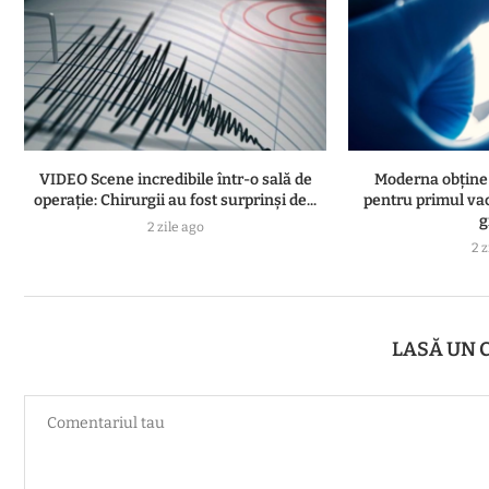
VIDEO Scene incredibile într-o sală de
Moderna obține 
operație: Chirurgii au fost surprinși de...
pentru primul va
g
2 zile ago
2 z
LASĂ UN 