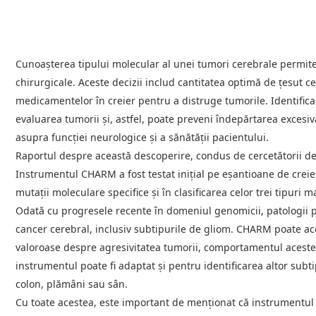
Cunoașterea tipului molecular al unei tumori cerebrale permite 
chirurgicale. Aceste decizii includ cantitatea optimă de țesut ce
medicamentelor în creier pentru a distruge tumorile. Identifica
evaluarea tumorii și, astfel, poate preveni îndepărtarea excesi
asupra funcției neurologice și a sănătății pacientului.
Raportul despre această descoperire, condus de cercetătorii de 
Instrumentul CHARM a fost testat inițial pe eșantioane de creie
mutații moleculare specifice și în clasificarea celor trei tipuri
Odată cu progresele recente în domeniul genomicii, patologii p
cancer cerebral, inclusiv subtipurile de gliom. CHARM poate acc
valoroase despre agresivitatea tumorii, comportamentul acestei
instrumentul poate fi adaptat și pentru identificarea altor subti
colon, plămâni sau sân.
Cu toate acestea, este important de menționat că instrumentul CH