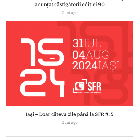
anunțat câștigătorii ediției 9.0
2 ani ago
Iași – Doar câteva zile până la SFR #15
2 ani ago