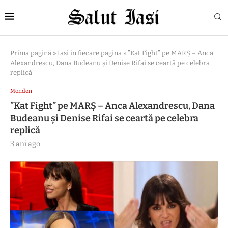
Prima pagină
»
Iasi in fiecare pagina
»
”Kat Fight” pe MARȘ – Anca
Alexandrescu, Dana Budeanu și Denise Rifai se ceartă pe celebra
replică
Monden
”Kat Fight” pe MARȘ – Anca Alexandrescu, Dana
Budeanu și Denise Rifai se ceartă pe celebra
replică
3 ani ago