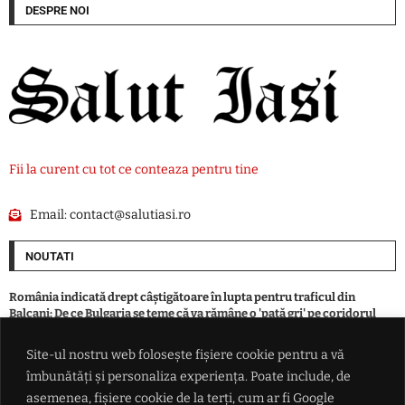
DESPRE NOI
Fii la curent cu tot ce conteaza pentru tine
Email:
contact@salutiasi.ro
NOUTATI
România indicată drept câștigătoare în lupta pentru traficul din
Balcani: De ce Bulgaria se teme că va rămâne o 'pată gri' pe coridorul
Schengen de la Atena la Budapesta
Site-ul nostru web folosește fișiere cookie pentru a vă
îmbunătăți și personaliza experiența. Poate include, de
Dinamo București a fost învinsă de Sporting Lisabona în primul amical
din Portugalia
asemenea, fișiere cookie de la terți, cum ar fi Google