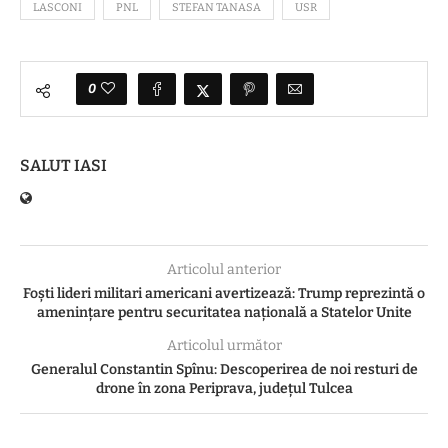
LASCONI
PNL
STEFAN TANASA
USR
0
SALUT IASI
Articolul anterior
Foști lideri militari americani avertizează: Trump reprezintă o
amenințare pentru securitatea națională a Statelor Unite
Articolul următor
Generalul Constantin Spînu: Descoperirea de noi resturi de
drone în zona Periprava, județul Tulcea