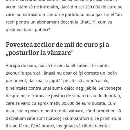
acum stăm să ne întrebăm, dacă din cei 200.000 de euro pe
care i-a mătrășit din conturile partidului nu a găsit și el ”un
rest” pentru un abonament decent la ChatGPT, cum va
gestiona banii publici?
Povestea zecilor de mii de euro și a
„posturilor la vânzare”
Apropo de bani, hai să trecem la alt subiect fierbinte.
Zvonurile spun că Tănasă nu doar că își dorește un loc în
parlament, dar mai și „ajută” pe alții să ajungă acolo,
bineînțeles contra unei sume deloc neglijabile. Se vorbește
despre niște frumoase posturi de senatori sau de deputați,
care se vând cu aproximativ 30.000 de euro bucata. Cui?
Asta este o poveste pentru data viitoare, când promitem să
dezvăluim cine sunt norocoșii cumpărători și ce promisiuni
li s-au făcut. Până atunci, imaginați-vă cât de talentat