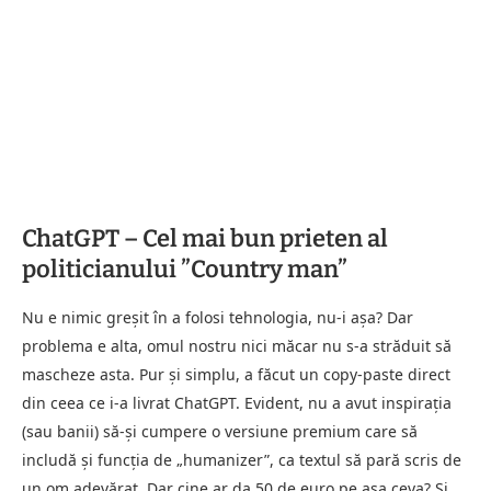
ChatGPT – Cel mai bun prieten al
politicianului ”Country man”
Nu e nimic greșit în a folosi tehnologia, nu-i așa? Dar
problema e alta, omul nostru nici măcar nu s-a străduit să
mascheze asta. Pur și simplu, a făcut un copy-paste direct
din ceea ce i-a livrat ChatGPT. Evident, nu a avut inspirația
(sau banii) să-și cumpere o versiune premium care să
includă și funcția de „humanizer”, ca textul să pară scris de
un om adevărat. Dar cine ar da 50 de euro pe așa ceva? Și