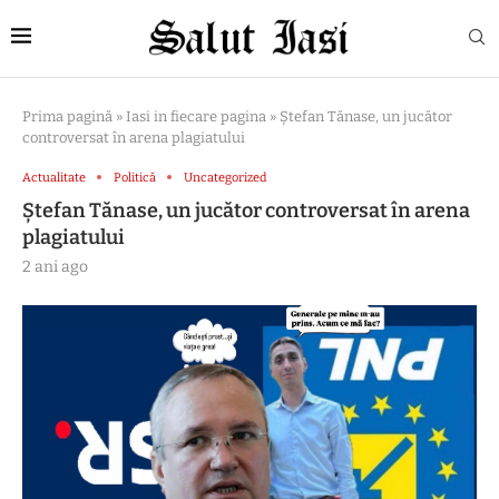
Prima pagină
»
Iasi in fiecare pagina
»
Ștefan Tănase, un jucător
controversat în arena plagiatului
Actualitate
Politică
Uncategorized
Ștefan Tănase, un jucător controversat în arena
plagiatului
2 ani ago