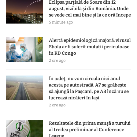
Eclipsa parțială de Soare din 12
august, vizibilă și din România. Unde
se vede cel mai bine și la ce oră începe
5 minute ago
Alertă epidemiologică majoră: virusul
Ebola ar fi suferit mutații periculoase
în RD Congo
2 ore ago
În județ, nu vom circula nici anul
acesta pe autostradă. A7 se grăbește
să ajungă la Pașcani, pe A8 încă nu se
lucrează nicăieri în Iași
2 ore ago
Rezultatele din prima manşă a turului
al treilea preliminar al Conference
League