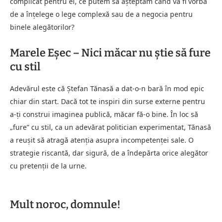
complicat pentru el, ce putem să așteptăm când va fi vorba
de a înțelege o lege complexă sau de a negocia pentru
binele alegătorilor?
Marele Eșec – Nici măcar nu știe să fure
cu stil
Adevărul este că Ștefan Tănasă a dat-o-n bară în mod epic
chiar din start. Dacă tot te inspiri din surse externe pentru
a-ți construi imaginea publică, măcar fă-o bine. În loc să
„fure” cu stil, ca un adevărat politician experimentat, Tănasă
a reușit să atragă atenția asupra incompetenței sale. O
strategie riscantă, dar sigură, de a îndepărta orice alegător
cu pretenții de la urne.
Mult noroc, domnule!