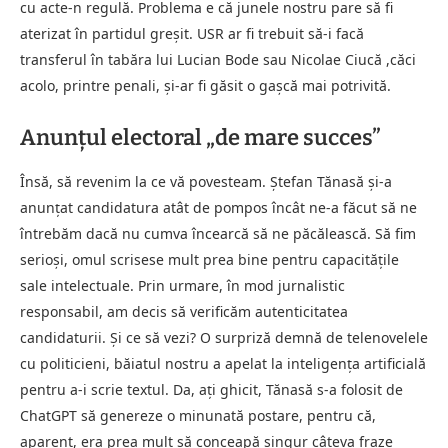
cu acte-n regulă. Problema e că junele nostru pare să fi
aterizat în partidul greșit. USR ar fi trebuit să-i facă
transferul în tabăra lui Lucian Bode sau Nicolae Ciucă ,căci
acolo, printre penali, și-ar fi găsit o gașcă mai potrivită.
Anunțul electoral „de mare succes”
Însă, să revenim la ce vă povesteam. Ștefan Tănasă și-a
anunțat candidatura atât de pompos încât ne-a făcut să ne
întrebăm dacă nu cumva încearcă să ne păcălească. Să fim
serioși, omul scrisese mult prea bine pentru capacitățile
sale intelectuale. Prin urmare, în mod jurnalistic
responsabil, am decis să verificăm autenticitatea
candidaturii. Și ce să vezi? O surpriză demnă de telenovelele
cu politicieni, băiatul nostru a apelat la inteligența artificială
pentru a-i scrie textul. Da, ați ghicit, Tănasă s-a folosit de
ChatGPT să genereze o minunată postare, pentru că,
aparent, era prea mult să conceapă singur câteva fraze