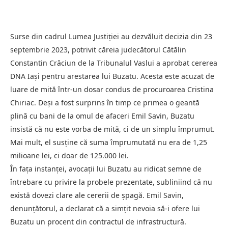
Surse din cadrul Lumea Justiției au dezvăluit decizia din 23
septembrie 2023, potrivit căreia judecătorul Cătălin
Constantin Crăciun de la Tribunalul Vaslui a aprobat cererea
DNA Iași pentru arestarea lui Buzatu. Acesta este acuzat de
luare de mită într-un dosar condus de procuroarea Cristina
Chiriac. Deși a fost surprins în timp ce primea o geantă
plină cu bani de la omul de afaceri Emil Savin, Buzatu
insistă că nu este vorba de mită, ci de un simplu împrumut.
Mai mult, el susține că suma împrumutată nu era de 1,25
milioane lei, ci doar de 125.000 lei.
În fața instanței, avocații lui Buzatu au ridicat semne de
întrebare cu privire la probele prezentate, subliniind că nu
există dovezi clare ale cererii de șpagă. Emil Savin,
denunțătorul, a declarat că a simțit nevoia să-i ofere lui
Buzatu un procent din contractul de infrastructură.