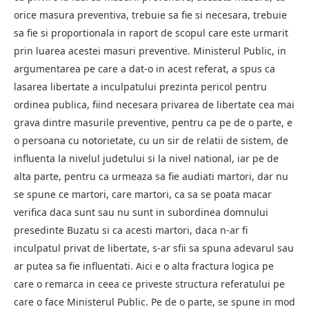
orice masura preventiva, trebuie sa fie si necesara, trebuie
sa fie si proportionala in raport de scopul care este urmarit
prin luarea acestei masuri preventive. Ministerul Public, in
argumentarea pe care a dat-o in acest referat, a spus ca
lasarea libertate a inculpatului prezinta pericol pentru
ordinea publica, fiind necesara privarea de libertate cea mai
grava dintre masurile preventive, pentru ca pe de o parte, e
o persoana cu notorietate, cu un sir de relatii de sistem, de
influenta la nivelul judetului si la nivel national, iar pe de
alta parte, pentru ca urmeaza sa fie audiati martori, dar nu
se spune ce martori, care martori, ca sa se poata macar
verifica daca sunt sau nu sunt in subordinea domnului
presedinte Buzatu si ca acesti martori, daca n-ar fi
inculpatul privat de libertate, s-ar sfii sa spuna adevarul sau
ar putea sa fie influentati. Aici e o alta fractura logica pe
care o remarca in ceea ce priveste structura referatului pe
care o face Ministerul Public. Pe de o parte, se spune in mod