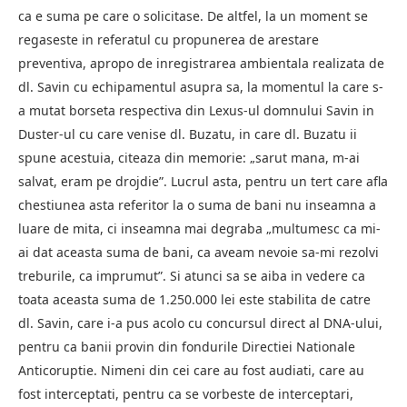
ca e suma pe care o solicitase. De altfel, la un moment se
regaseste in referatul cu propunerea de arestare
preventiva, apropo de inregistrarea ambientala realizata de
dl. Savin cu echipamentul asupra sa, la momentul la care s-
a mutat borseta respectiva din Lexus-ul domnului Savin in
Duster-ul cu care venise dl. Buzatu, in care dl. Buzatu ii
spune acestuia, citeaza din memorie: „sarut mana, m-ai
salvat, eram pe drojdie”. Lucrul asta, pentru un tert care afla
chestiunea asta referitor la o suma de bani nu inseamna a
luare de mita, ci inseamna mai degraba „multumesc ca mi-
ai dat aceasta suma de bani, ca aveam nevoie sa-mi rezolvi
treburile, ca imprumut”. Si atunci sa se aiba in vedere ca
toata aceasta suma de 1.250.000 lei este stabilita de catre
dl. Savin, care i-a pus acolo cu concursul direct al DNA-ului,
pentru ca banii provin din fondurile Directiei Nationale
Anticoruptie. Nimeni din cei care au fost audiati, care au
fost interceptati, pentru ca se vorbeste de interceptari,