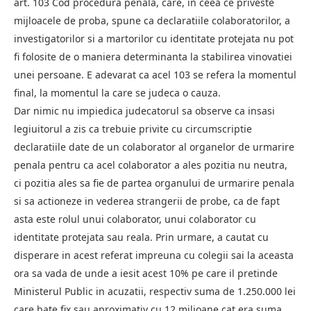
art. 103 Cod procedura penala, care, in ceea ce priveste
mijloacele de proba, spune ca declaratiile colaboratorilor, a
investigatorilor si a martorilor cu identitate protejata nu pot
fi folosite de o maniera determinanta la stabilirea vinovatiei
unei persoane. E adevarat ca acel 103 se refera la momentul
final, la momentul la care se judeca o cauza.
Dar nimic nu impiedica judecatorul sa observe ca insasi
legiuitorul a zis ca trebuie privite cu circumscriptie
declaratiile date de un colaborator al organelor de urmarire
penala pentru ca acel colaborator a ales pozitia nu neutra,
ci pozitia ales sa fie de partea organului de urmarire penala
si sa actioneze in vederea strangerii de probe, ca de fapt
asta este rolul unui colaborator, unui colaborator cu
identitate protejata sau reala. Prin urmare, a cautat cu
disperare in acest referat impreuna cu colegii sai la aceasta
ora sa vada de unde a iesit acest 10% pe care il pretinde
Ministerul Public in acuzatii, respectiv suma de 1.250.000 lei
care bate fix sau aproximativ cu 12 milioane cat era suma