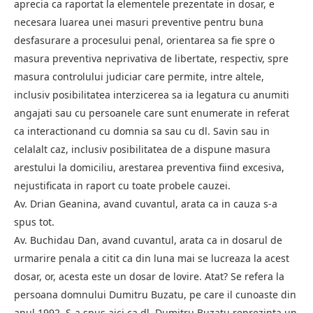
aprecia ca raportat la elementele prezentate in dosar, e
necesara luarea unei masuri preventive pentru buna
desfasurare a procesului penal, orientarea sa fie spre o
masura preventiva neprivativa de libertate, respectiv, spre
masura controlului judiciar care permite, intre altele,
inclusiv posibilitatea interzicerea sa ia legatura cu anumiti
angajati sau cu persoanele care sunt enumerate in referat
ca interactionand cu domnia sa sau cu dl. Savin sau in
celalalt caz, inclusiv posibilitatea de a dispune masura
arestului la domiciliu, arestarea preventiva fiind excesiva,
nejustificata in raport cu toate probele cauzei.
Av. Drian Geanina, avand cuvantul, arata ca in cauza s-a
spus tot.
Av. Buchidau Dan, avand cuvantul, arata ca in dosarul de
urmarire penala a citit ca din luna mai se lucreaza la acest
dosar, or, acesta este un dosar de lovire. Atat? Se refera la
persoana domnului Dumitru Buzatu, pe care il cunoaste din
anul 1992. S-a spus aici ca dl. Dumitru Buzatu reprezinta un