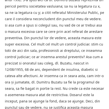
pericol pentru societatea vasluiana; sa nu ia legatura cu x,
sa ne ia legatura cu y; a citit referatul Ministerului Public, pe
care il considera neconcludent din punctul meu de vedere.
si asa cum a spus si colegul sau, nu vad de ce ar trebui asa
o masura excesiva care se cere prin acel referat de arestare
preventiva. Din punctul lor de vedere, aceasta masura este
super excesiva. Cel mult cel mult un control judiciar. stim cu
totii de aici din sala, profesionisti ai dreptului, ce inseamna
control judiciar; ce ar insemna arestul preventiv? Asa cum a
precizat si onoratul sau coleg, dl. Buzatu, nascut in
12/08/1955, 68 de ani, dependent de insulina, diabetic si
cateva alte afectiuni. Ar insemna ca in seara asta, cam intr-o
ora şi jumatate, dl. Dumitru Buzatu sa fie la programul de
seara, sa fie bagat in portie la rest. Nu crede ca este necesar
o asemenea masura atat de restrictiva. Dosarul este la
inceput, pana se ajunge la fond, daca se ajunge. Deci, din
punctul sau de vedere, nu se justifica aceasta masura