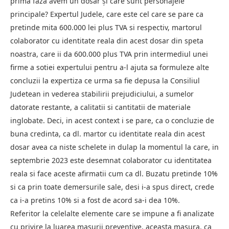
prima faza avem un dosar şi care sunt personajele
principale? Expertul Judele, care este cel care se pare ca
pretinde mita 600.000 lei plus TVA si respectiv, martorul
colaborator cu identitate reala din acest dosar din speta
noastra, care ii da 600.000 plus TVA prin intermediul unei
firme a sotiei expertului pentru a-l ajuta sa formuleze alte
concluzii la expertiza ce urma sa fie depusa la Consiliul
Judetean in vederea stabilirii prejudiciului, a sumelor
datorate restante, a calitatii si cantitatii de materiale
inglobate. Deci, in acest context i se pare, ca o concluzie de
buna credinta, ca dl. martor cu identitate reala din acest
dosar avea ca niste schelete in dulap la momentul la care, in
septembrie 2023 este desemnat colaborator cu identitatea
reala si face aceste afirmatii cum ca dl. Buzatu pretinde 10%
si ca prin toate demersurile sale, desi i-a spus direct, crede
ca i-a pretins 10% si a fost de acord sa-i dea 10%.
Referitor la celelalte elemente care se impune a fi analizate
cu privire la luarea masurii preventive, aceasta masura, ca