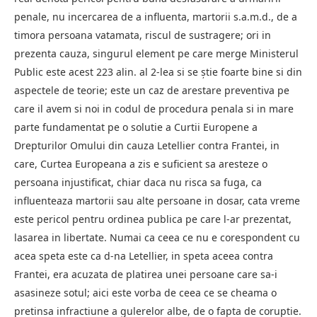
penale, nu incercarea de a influenta, martorii s.a.m.d., de a
timora persoana vatamata, riscul de sustragere; ori in
prezenta cauza, singurul element pe care merge Ministerul
Public este acest 223 alin. al 2-lea si se ştie foarte bine si din
aspectele de teorie; este un caz de arestare preventiva pe
care il avem si noi in codul de procedura penala si in mare
parte fundamentat pe o solutie a Curtii Europene a
Drepturilor Omului din cauza Letellier contra Frantei, in
care, Curtea Europeana a zis e suficient sa aresteze o
persoana injustificat, chiar daca nu risca sa fuga, ca
influenteaza martorii sau alte persoane in dosar, cata vreme
este pericol pentru ordinea publica pe care l-ar prezentat,
lasarea in libertate. Numai ca ceea ce nu e corespondent cu
acea speta este ca d-na Letellier, in speta aceea contra
Frantei, era acuzata de platirea unei persoane care sa-i
asasineze sotul; aici este vorba de ceea ce se cheama o
pretinsa infractiune a gulerelor albe, de o fapta de coruptie.