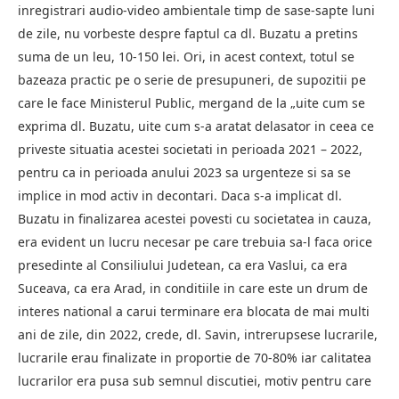
inregistrari audio-video ambientale timp de sase-sapte luni
de zile, nu vorbeste despre faptul ca dl. Buzatu a pretins
suma de un leu, 10-150 lei. Ori, in acest context, totul se
bazeaza practic pe o serie de presupuneri, de supozitii pe
care le face Ministerul Public, mergand de la „uite cum se
exprima dl. Buzatu, uite cum s-a aratat delasator in ceea ce
priveste situatia acestei societati in perioada 2021 – 2022,
pentru ca in perioada anului 2023 sa urgenteze si sa se
implice in mod activ in decontari. Daca s-a implicat dl.
Buzatu in finalizarea acestei povesti cu societatea in cauza,
era evident un lucru necesar pe care trebuia sa-l faca orice
presedinte al Consiliului Judetean, ca era Vaslui, ca era
Suceava, ca era Arad, in conditiile in care este un drum de
interes national a carui terminare era blocata de mai multi
ani de zile, din 2022, crede, dl. Savin, intrerupsese lucrarile,
lucrarile erau finalizate in proportie de 70-80% iar calitatea
lucrarilor era pusa sub semnul discutiei, motiv pentru care