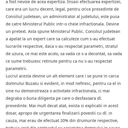
a fost nevoie de acea expertiza. Insasi efectuarea expertizei,
care era un lucru decent, legal, pentru orice presedinte de
Consiliul judetean, un administrator al judetului, este pusa
de catre Ministerul Public intr-o cheie infractionala. Devine
un pretext. Asta spune Ministerul Public. Consiliul judetean
a apelat la un expert care sa calculeze cum s-au efectuat
lucrarile respective, daca s-au respectat parametri, stratul
de uzura, ce mai este acolo, sa vada ce s-a decontat, sa vada
ce sume trebuiesc retinute pentru ca nu s-au respectat
parametrii.
Lucrul acesta devine un alt element care i se pune in carca
domnului Buzatu si evident, in mod nefiresc, pentru ca el in
sine nu demonstreaza o activitate infractionala, ci mai
degraba o buna diligenta pe care o desfasoara dl.
presedinte. Mai mult decat atat, exista si explicatii in acest
dosar, apropo de urgentarea finalizarii povestii cu dl. in
cauza, mai erau de efectuat 20% din drumurile respective,
trebuia iesit din contractul cu societatea domnului in cauza