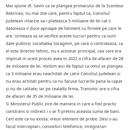
Mai spune dl. Savin ca se plangea primarului de la Scanteia-
Rebricea, nu mai stie care, pentru faptul ca, Consiliul
Judetean intarzie sa-i plateasca 3 milioane de lei cat ii
datoreaza il duce aproape de faliment cu firmele pe care le
are. Urmeaza sa se verifice aceste lucruri pentru ca sunt
date publice; societatea Soragmin, pe care o controleaza, ca
el este director tehnic, nu e actionar principal, cea care era
implicat in acest proces avea in 2022 o cifra de afaceri de 28
de milioane de lei. Vorbim aici de faptul ca omul se plangea
ca 3 milioane erau neachitati de catre Consiliul Judetean si
nu erau achitati pentru ca nu facuse lucrarile pana la capat
şi nu de calitate; iar pe cealalta firma, Transmir, are o cifra
de afaceri de 35 de milioane de lei.
Si Ministerul Public zice de maniera in care a fost practic
constrans si indirect i s-ar fi pretins aceasta suma de bani.
Cert este ca nu exista, vreun element de probe. Desi s-au
facut interceptari, convorbiri telefonice, inregistrari