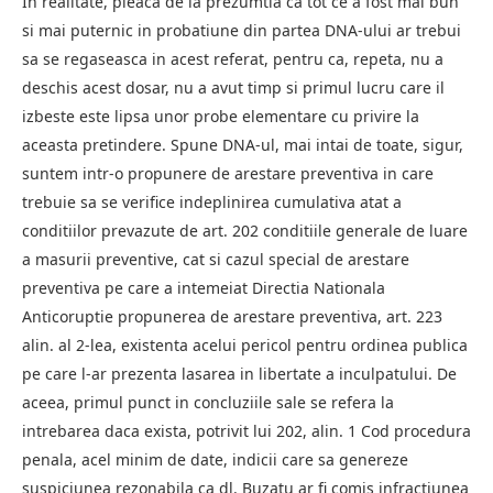
In realitate, pleaca de la prezumtia ca tot ce a fost mai bun
si mai puternic in probatiune din partea DNA-ului ar trebui
sa se regaseasca in acest referat, pentru ca, repeta, nu a
deschis acest dosar, nu a avut timp si primul lucru care il
izbeste este lipsa unor probe elementare cu privire la
aceasta pretindere. Spune DNA-ul, mai intai de toate, sigur,
suntem intr-o propunere de arestare preventiva in care
trebuie sa se verifice indeplinirea cumulativa atat a
conditiilor prevazute de art. 202 conditiile generale de luare
a masurii preventive, cat si cazul special de arestare
preventiva pe care a intemeiat Directia Nationala
Anticoruptie propunerea de arestare preventiva, art. 223
alin. al 2-lea, existenta acelui pericol pentru ordinea publica
pe care l-ar prezenta lasarea in libertate a inculpatului. De
aceea, primul punct in concluziile sale se refera la
intrebarea daca exista, potrivit lui 202, alin. 1 Cod procedura
penala, acel minim de date, indicii care sa genereze
suspiciunea rezonabila ca dl. Buzatu ar fi comis infractiunea