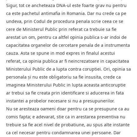
Sigur, tot ce ancheteaza DNA-ul este foarte grav nu pentru
ca este pachetul antimafia in Romania. Dar nu crede ca pe
undeva, prin Codul de procedura penala scrie ceea ce se
cere de Ministerul Public prin referat ca trebuie sa fie
arestat un om, pentru ca altfel opinia publica s-ar indoi de
capacitatea organelor de cercetare penala de a instrumenta
cauza. Asta se spune in mod expres in finalul acestui
referat, ca opinia publica ar fi neincrezatoare in capacitatea
Ministerului Public de a lupta contra coruptiei. Ori, opinia sa
personala şi nu este obligatoriu sa fie insusita, crede ca
imaginea Ministerului Public in lupta aceasta anticoruptie
ar trebui sa fie creata prin identificare si aducerea in fata
instantei a probelor necesare si nu a presupunerilor.
Nu se aresteaza oameni doar pentru ca se presupune ca au
comis fapta; e adevarat, stie ca in arestarea preventiva nu
trebuie sa fie acel nivel de probatiune, au spus alte instante
ca cel necesar pentru condamnarea unei persoane. Dar