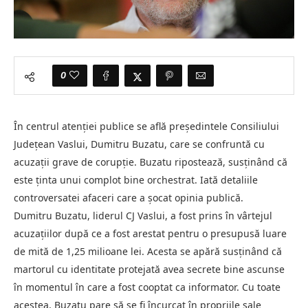
0
În centrul atenției publice se află președintele Consiliului
Județean Vaslui, Dumitru Buzatu, care se confruntă cu
acuzații grave de corupție. Buzatu ripostează, susținând că
este ținta unui complot bine orchestrat. Iată detaliile
controversatei afaceri care a șocat opinia publică.
Dumitru Buzatu, liderul CJ Vaslui, a fost prins în vârtejul
acuzațiilor după ce a fost arestat pentru o presupusă luare
de mită de 1,25 milioane lei. Acesta se apără susținând că
martorul cu identitate protejată avea secrete bine ascunse
în momentul în care a fost cooptat ca informator. Cu toate
acestea, Buzatu pare să se fi încurcat în propriile sale