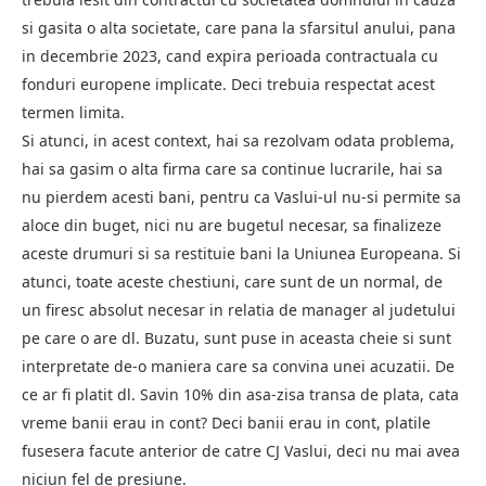
si gasita o alta societate, care pana la sfarsitul anului, pana
in decembrie 2023, cand expira perioada contractuala cu
fonduri europene implicate. Deci trebuia respectat acest
termen limita.
Si atunci, in acest context, hai sa rezolvam odata problema,
hai sa gasim o alta firma care sa continue lucrarile, hai sa
nu pierdem acesti bani, pentru ca Vaslui-ul nu-si permite sa
aloce din buget, nici nu are bugetul necesar, sa finalizeze
aceste drumuri si sa restituie bani la Uniunea Europeana. Si
atunci, toate aceste chestiuni, care sunt de un normal, de
un firesc absolut necesar in relatia de manager al judetului
pe care o are dl. Buzatu, sunt puse in aceasta cheie si sunt
interpretate de-o maniera care sa convina unei acuzatii. De
ce ar fi platit dl. Savin 10% din asa-zisa transa de plata, cata
vreme banii erau in cont? Deci banii erau in cont, platile
fusesera facute anterior de catre CJ Vaslui, deci nu mai avea
niciun fel de presiune.