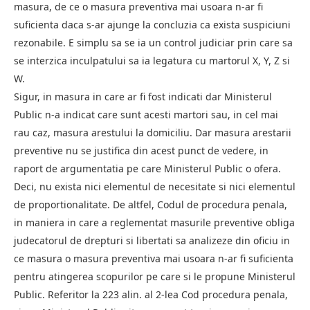
masura, de ce o masura preventiva mai usoara n-ar fi
suficienta daca s-ar ajunge la concluzia ca exista suspiciuni
rezonabile. E simplu sa se ia un control judiciar prin care sa
se interzica inculpatului sa ia legatura cu martorul X, Y, Z si
W.
Sigur, in masura in care ar fi fost indicati dar Ministerul
Public n-a indicat care sunt acesti martori sau, in cel mai
rau caz, masura arestului la domiciliu. Dar masura arestarii
preventive nu se justifica din acest punct de vedere, in
raport de argumentatia pe care Ministerul Public o ofera.
Deci, nu exista nici elementul de necesitate si nici elementul
de proportionalitate. De altfel, Codul de procedura penala,
in maniera in care a reglementat masurile preventive obliga
judecatorul de drepturi si libertati sa analizeze din oficiu in
ce masura o masura preventiva mai usoara n-ar fi suficienta
pentru atingerea scopurilor pe care si le propune Ministerul
Public. Referitor la 223 alin. al 2-lea Cod procedura penala,