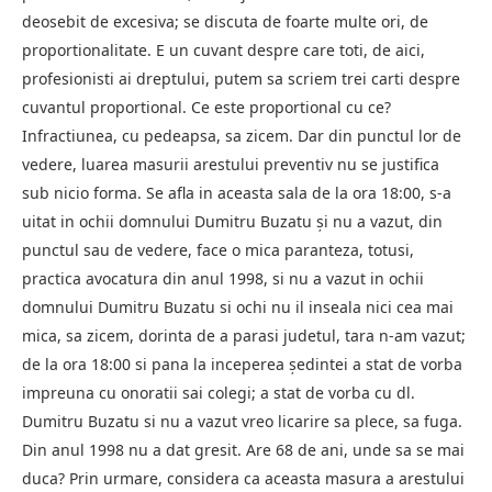
deosebit de excesiva; se discuta de foarte multe ori, de
proportionalitate. E un cuvant despre care toti, de aici,
profesionisti ai dreptului, putem sa scriem trei carti despre
cuvantul proportional. Ce este proportional cu ce?
Infractiunea, cu pedeapsa, sa zicem. Dar din punctul lor de
vedere, luarea masurii arestului preventiv nu se justifica
sub nicio forma. Se afla in aceasta sala de la ora 18:00, s-a
uitat in ochii domnului Dumitru Buzatu şi nu a vazut, din
punctul sau de vedere, face o mica paranteza, totusi,
practica avocatura din anul 1998, si nu a vazut in ochii
domnului Dumitru Buzatu si ochi nu il inseala nici cea mai
mica, sa zicem, dorinta de a parasi judetul, tara n-am vazut;
de la ora 18:00 si pana la inceperea şedintei a stat de vorba
impreuna cu onoratii sai colegi; a stat de vorba cu dl.
Dumitru Buzatu si nu a vazut vreo licarire sa plece, sa fuga.
Din anul 1998 nu a dat gresit. Are 68 de ani, unde sa se mai
duca? Prin urmare, considera ca aceasta masura a arestului