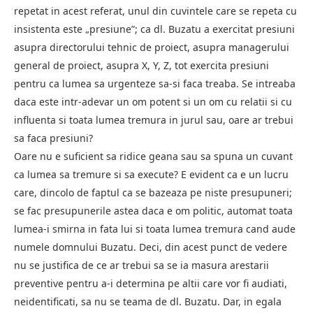
repetat in acest referat, unul din cuvintele care se repeta cu
insistenta este „presiune”; ca dl. Buzatu a exercitat presiuni
asupra directorului tehnic de proiect, asupra managerului
general de proiect, asupra X, Y, Z, tot exercita presiuni
pentru ca lumea sa urgenteze sa-si faca treaba. Se intreaba
daca este intr-adevar un om potent si un om cu relatii si cu
influenta si toata lumea tremura in jurul sau, oare ar trebui
sa faca presiuni?
Oare nu e suficient sa ridice geana sau sa spuna un cuvant
ca lumea sa tremure si sa execute? E evident ca e un lucru
care, dincolo de faptul ca se bazeaza pe niste presupuneri;
se fac presupunerile astea daca e om politic, automat toata
lumea-i smirna in fata lui si toata lumea tremura cand aude
numele domnului Buzatu. Deci, din acest punct de vedere
nu se justifica de ce ar trebui sa se ia masura arestarii
preventive pentru a-i determina pe altii care vor fi audiati,
neidentificati, sa nu se teama de dl. Buzatu. Dar, in egala