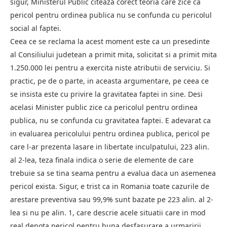
sigur, Ministerul Public citeaza corect teoria care zice ca
pericol pentru ordinea publica nu se confunda cu pericolul
social al faptei.
Ceea ce se reclama la acest moment este ca un presedinte
al Consiliului judetean a primit mita, solicitat si a primit mita
1.250.000 lei pentru a exercita niste atributii de serviciu. Si
practic, pe de o parte, in aceasta argumentare, pe ceea ce
se insista este cu privire la gravitatea faptei in sine. Desi
acelasi Minister public zice ca pericolul pentru ordinea
publica, nu se confunda cu gravitatea faptei. E adevarat ca
in evaluarea pericolului pentru ordinea publica, pericol pe
care l-ar prezenta lasare in libertate inculpatului, 223 alin.
al 2-lea, teza finala indica o serie de elemente de care
trebuie sa se tina seama pentru a evalua daca un asemenea
pericol exista. Sigur, e trist ca in Romania toate cazurile de
arestare preventiva sau 99,9% sunt bazate pe 223 alin. al 2-
lea si nu pe alin. 1, care descrie acele situatii care in mod
real denota pericol pentru buna desfasurare a urmaririi