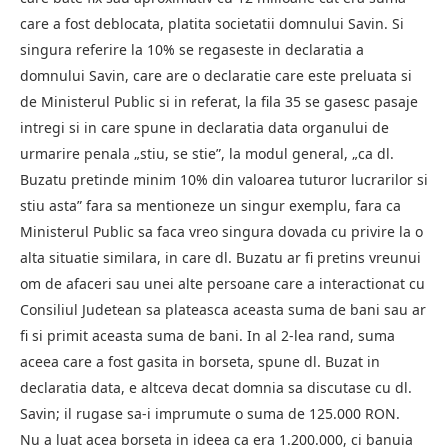
care a fost deblocata, platita societatii domnului Savin. Si
singura referire la 10% se regaseste in declaratia a
domnului Savin, care are o declaratie care este preluata si
de Ministerul Public si in referat, la fila 35 se gasesc pasaje
intregi si in care spune in declaratia data organului de
urmarire penala „stiu, se stie”, la modul general, „ca dl.
Buzatu pretinde minim 10% din valoarea tuturor lucrarilor si
stiu asta” fara sa mentioneze un singur exemplu, fara ca
Ministerul Public sa faca vreo singura dovada cu privire la o
alta situatie similara, in care dl. Buzatu ar fi pretins vreunui
om de afaceri sau unei alte persoane care a interactionat cu
Consiliul Judetean sa plateasca aceasta suma de bani sau ar
fi si primit aceasta suma de bani. In al 2-lea rand, suma
aceea care a fost gasita in borseta, spune dl. Buzat in
declaratia data, e altceva decat domnia sa discutase cu dl.
Savin; il rugase sa-i imprumute o suma de 125.000 RON.
Nu a luat acea borseta in ideea ca era 1.200.000, ci banuia