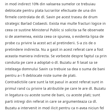
in mod indirect 10% din valoarea sumelor ce trebuiau
deblocate pentru plata lucrarilor efectuate de una din
firmele controlata de dl. Savin pe acest traseu de drum
strategic Barlad Codaesti. Exista mai multe fracturi logice in
ceea ce sustine Ministerul Public si solicita sa fie observate
si de asemenea, exista ceea ce spunea, o evidenta lipsa de
probe cu privire la acest act al pretinderii. S-a zis de o
pretindere indirecta. Nu a gasit in acest referat care a fost
aceasta maniera indirecta. Se vorbeste despre faptul ca prin
conduita pe care a adoptat-o dl. Buzatu ar fi lasat sa se
inteleaga domnului Savin ca trebuie sa dea o suma de bani
pentru a-i fi deblocate niste sume de plati.
Contradictiile care sunt la tot pasul in acest referat sunt in
primul rand cu privire la atributiile pe care le are dl. Buzatu
in legatura cu aceste sume de bani, cu aceste plati; sunt
parti intregi din referat in care se argumenteaza ca dl.
Buzatu a intervenit in mod ilicit pentru ca n-avea niciun fel