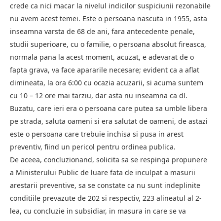
crede ca nici macar la nivelul indicilor suspiciunii rezonabile
nu avem acest temei. Este o persoana nascuta in 1955, asta
inseamna varsta de 68 de ani, fara antecedente penale,
studii superioare, cu o familie, o persoana absolut fireasca,
normala pana la acest moment, acuzat, e adevarat de o
fapta grava, va face apararile necesare; evident ca a aflat
dimineata, la ora 6:00 cu ocazia acuzarii, si acuma suntem
cu 10 – 12 ore mai tarziu, dar asta nu inseamna ca dl.
Buzatu, care ieri era o persoana care putea sa umble libera
pe strada, saluta oameni si era salutat de oameni, de astazi
este o persoana care trebuie inchisa si pusa in arest
preventiv, fiind un pericol pentru ordinea publica.
De aceea, concluzionand, solicita sa se respinga propunere
a Ministerului Public de luare fata de inculpat a masurii
arestarii preventive, sa se constate ca nu sunt indeplinite
conditiile prevazute de 202 si respectiv, 223 alineatul al 2-
lea, cu concluzie in subsidiar, in masura in care se va