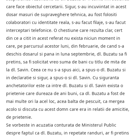
care face obiectul cercetarii. Sigur, s-au incuviintat in acest
dosar masuri de supraveghere tehnica, au fost folositi
colaboratori cu identitate reala, s-au facut filaje, s-au facut
interceptari telefonice. O chestiune care rezulta clar, cert
din ce a citit in acest referat nu exista niciun moment in
care, pe parcursul acestor luni, din februarie, de cand s-a
deschis dosarul si pana in luna septembrie, dl. Buzatu sa fi
pretins, sa fi solicitat vreo suma de bani cu titlu de mita de
la dl. Savin. Ceea ce nu s-a spus aici, a spus-o dl. Buzatu si
in declaratie si sigur, a spus-o si dl. Savin. Cu siguranta
anchetatorilor este ca intre dl. Buzatu si dl. Savin exista o
prietenie care dureaza de ani buni, ca dl. Buzatu a fost de
mai multe ori la acel loc, acea balta de pescuit, ca mergea
acolo si discuta cu acest domn care era in relatii de amicitie,
de prietenie.
Se vorbeste in acuzatia conturata de Ministerul Public
despre faptul ca dl. Buzatu, in repetate randuri, ar fi pretins