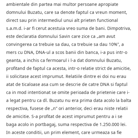
ambientale din partea mai multor persoane apropiate
domnului Buzatu, care sa denote faptul ca vreun moment,
direct sau prin intermediul unui alt prieten functional
s.a.m.d. i-ar fi cerut acestuia vreo suma de bani. Dimpotriva,
este declaratia domnului Savin care zice ca „am avut
convingerea ca trebuie sa dau, ca trebuie sa dau 10%”, a
mers cu DNA, DNA-ul a scos banii din banca, i-a pus intr-o
geanta, a inchis ca fermoarul i l-a dat domnului Buzatu,
profitand de faptul ca acesta, intr-o relatie strict de amicitie,
ii solicitase acest imprumut. Relatiile dintre ei doi nu erau
atat de ticaloase asa cum se descrie de catre DNA si faptul
ca in mod intentionat se omite perioada de prietenie care i-
a legat pentru ca dl. Buzatu nu era prima data acolo la balta
respectiva, fusese de „n” ori anterior, deci erau niste relatii
de amicitie. S-a profitat de acest imprumut pentru a i se
baga acolo in portbagaj, suma respectiva de 1.250.000 lei.
In aceste conditii, un prim element, care urmeaza sa fie