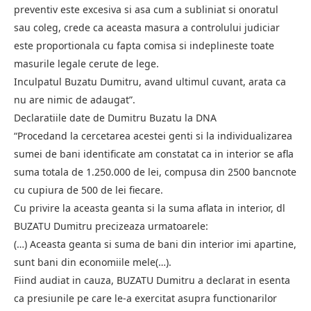
preventiv este excesiva si asa cum a subliniat si onoratul
sau coleg, crede ca aceasta masura a controlului judiciar
este proportionala cu fapta comisa si indeplineste toate
masurile legale cerute de lege.
Inculpatul Buzatu Dumitru, avand ultimul cuvant, arata ca
nu are nimic de adaugat”.
Declaratiile date de Dumitru Buzatu la DNA
“Procedand la cercetarea acestei genti si la individualizarea
sumei de bani identificate am constatat ca in interior se afla
suma totala de 1.250.000 de lei, compusa din 2500 bancnote
cu cupiura de 500 de lei fiecare.
Cu privire la aceasta geanta si la suma aflata in interior, dl
BUZATU Dumitru precizeaza urmatoarele:
(…) Aceasta geanta si suma de bani din interior imi apartine,
sunt bani din economiile mele(…).
Fiind audiat in cauza, BUZATU Dumitru a declarat in esenta
ca presiunile pe care le-a exercitat asupra functionarilor