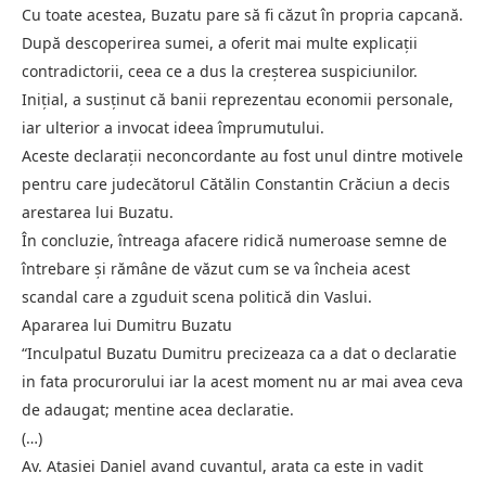
Cu toate acestea, Buzatu pare să fi căzut în propria capcană.
După descoperirea sumei, a oferit mai multe explicații
contradictorii, ceea ce a dus la creșterea suspiciunilor.
Inițial, a susținut că banii reprezentau economii personale,
iar ulterior a invocat ideea împrumutului.
Aceste declarații neconcordante au fost unul dintre motivele
pentru care judecătorul Cătălin Constantin Crăciun a decis
arestarea lui Buzatu.
În concluzie, întreaga afacere ridică numeroase semne de
întrebare și rămâne de văzut cum se va încheia acest
scandal care a zguduit scena politică din Vaslui.
Apararea lui Dumitru Buzatu
“Inculpatul Buzatu Dumitru precizeaza ca a dat o declaratie
in fata procurorului iar la acest moment nu ar mai avea ceva
de adaugat; mentine acea declaratie.
(…)
Av. Atasiei Daniel avand cuvantul, arata ca este in vadit