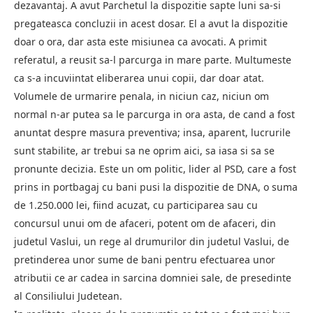
dezavantaj. A avut Parchetul la dispozitie sapte luni sa-si
pregateasca concluzii in acest dosar. El a avut la dispozitie
doar o ora, dar asta este misiunea ca avocati. A primit
referatul, a reusit sa-l parcurga in mare parte. Multumeste
ca s-a incuviintat eliberarea unui copii, dar doar atat.
Volumele de urmarire penala, in niciun caz, niciun om
normal n-ar putea sa le parcurga in ora asta, de cand a fost
anuntat despre masura preventiva; insa, aparent, lucrurile
sunt stabilite, ar trebui sa ne oprim aici, sa iasa si sa se
pronunte decizia. Este un om politic, lider al PSD, care a fost
prins in portbagaj cu bani pusi la dispozitie de DNA, o suma
de 1.250.000 lei, fiind acuzat, cu participarea sau cu
concursul unui om de afaceri, potent om de afaceri, din
judetul Vaslui, un rege al drumurilor din judetul Vaslui, de
pretinderea unor sume de bani pentru efectuarea unor
atributii ce ar cadea in sarcina domniei sale, de presedinte
al Consiliului Judetean.