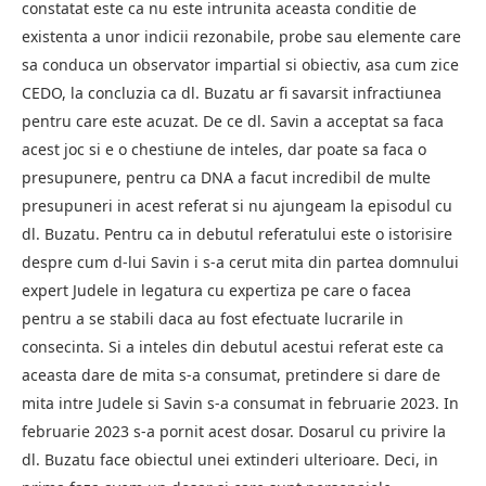
constatat este ca nu este intrunita aceasta conditie de
existenta a unor indicii rezonabile, probe sau elemente care
sa conduca un observator impartial si obiectiv, asa cum zice
CEDO, la concluzia ca dl. Buzatu ar fi savarsit infractiunea
pentru care este acuzat. De ce dl. Savin a acceptat sa faca
acest joc si e o chestiune de inteles, dar poate sa faca o
presupunere, pentru ca DNA a facut incredibil de multe
presupuneri in acest referat si nu ajungeam la episodul cu
dl. Buzatu. Pentru ca in debutul referatului este o istorisire
despre cum d-lui Savin i s-a cerut mita din partea domnului
expert Judele in legatura cu expertiza pe care o facea
pentru a se stabili daca au fost efectuate lucrarile in
consecinta. Si a inteles din debutul acestui referat este ca
aceasta dare de mita s-a consumat, pretindere si dare de
mita intre Judele si Savin s-a consumat in februarie 2023. In
februarie 2023 s-a pornit acest dosar. Dosarul cu privire la
dl. Buzatu face obiectul unei extinderi ulterioare. Deci, in