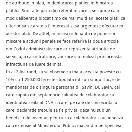
de atributie in plati, in deblocarea platilor, in blocarea
platilor. Sunt alte parti din referat in care li se spune ca in
mod deliberat a blocat timp de mai multi ani aceste plati, ca
ulterior sa se arate a fi interesat si sa urgenteze efectuarea
acestor plati. De altfel, in insasi ordonanta de punere in
miscare a actiunii penale se face referire la doua articole
din Codul administrativ care ar reprezenta atributie de
serviciu, a caror traficare, vanzare s-a realizat prin aceasta
infractiune de luare de mita.
In al 2-lea rand, sa se observe ca toata aceasta poveste cu
10% cu 1.250.000 lei este stipulata intr-un singur loc, este
mentionata de o singura persoana dl. Savin. Dl. Savin, cel
care capata din septembrie calitatea de colaborator cu
identitatea reala al DNA si care, pe cale de consecinta, a
carei declaratie trebuie sa fie privita, daca nu sub un
beneficiu de inventar, pentru ca e colaborator si actioneaza
ca o extensie al Ministerului Public, macar din perspectiva