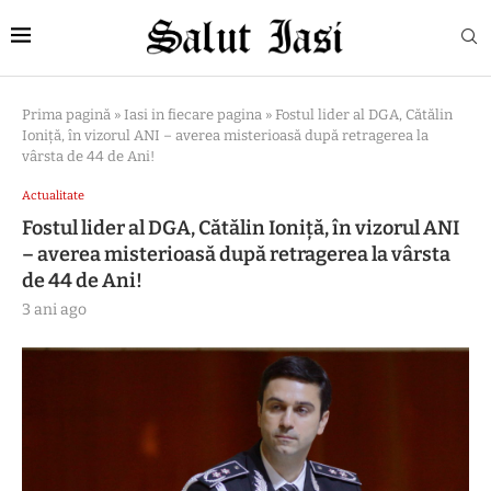
Prima pagină
»
Iasi in fiecare pagina
»
Fostul lider al DGA, Cătălin
Ioniță, în vizorul ANI – averea misterioasă după retragerea la
vârsta de 44 de Ani!
Actualitate
Fostul lider al DGA, Cătălin Ioniță, în vizorul ANI
– averea misterioasă după retragerea la vârsta
de 44 de Ani!
3 ani ago