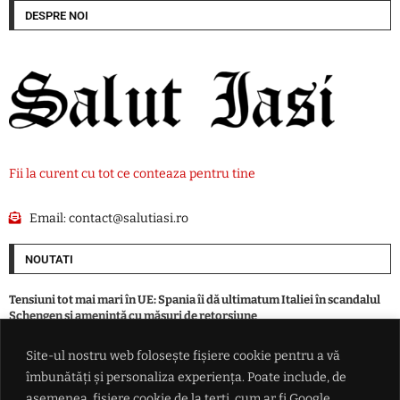
DESPRE NOI
Fii la curent cu tot ce conteaza pentru tine
Email:
contact@salutiasi.ro
NOUTATI
Tensiuni tot mai mari în UE: Spania îi dă ultimatum Italiei în scandalul
Schengen și amenință cu măsuri de retorsiune
Site-ul nostru web folosește fișiere cookie pentru a vă
Bărbat încarcerat după o condamnare pentru conducere sub influența
îmbunătăți și personaliza experiența. Poate include, de
alcoolului. Tânără cercetată pentru furt dintr-un magazin din Iași
asemenea, fișiere cookie de la terți, cum ar fi Google