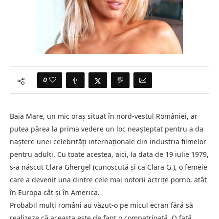
0
Baia Mare, un mic oraș situat în nord-vestul României, ar
putea părea la prima vedere un loc neașteptat pentru a da
naștere unei celebrități internaționale din industria filmelor
pentru adulți. Cu toate acestea, aici, la data de 19 iulie 1979,
s-a născut Clara Ghergel (cunoscută și ca Clara G.), o femeie
care a devenit una dintre cele mai notorii actrițe porno, atât
în Europa cât și în America.
Probabil mulți români au văzut-o pe micul ecran fără să
realizeze că aceasta este de fapt o compatrioată. O față