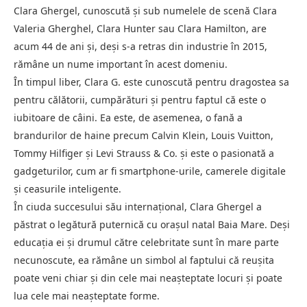
Clara Ghergel, cunoscută și sub numelele de scenă Clara
Valeria Gherghel, Clara Hunter sau Clara Hamilton, are
acum 44 de ani și, deși s-a retras din industrie în 2015,
rămâne un nume important în acest domeniu.
În timpul liber, Clara G. este cunoscută pentru dragostea sa
pentru călătorii, cumpărături și pentru faptul că este o
iubitoare de câini. Ea este, de asemenea, o fană a
brandurilor de haine precum Calvin Klein, Louis Vuitton,
Tommy Hilfiger și Levi Strauss & Co. și este o pasionată a
gadgeturilor, cum ar fi smartphone-urile, camerele digitale
și ceasurile inteligente.
În ciuda succesului său internațional, Clara Ghergel a
păstrat o legătură puternică cu orașul natal Baia Mare. Deși
educația ei și drumul către celebritate sunt în mare parte
necunoscute, ea rămâne un simbol al faptului că reușita
poate veni chiar și din cele mai neașteptate locuri și poate
lua cele mai neașteptate forme.