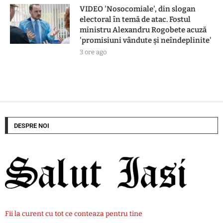
VIDEO 'Nosocomiale', din slogan
electoral în temă de atac. Fostul
ministru Alexandru Rogobete acuză
'promisiuni vândute și neîndeplinite'
3 ore ago
DESPRE NOI
Fii la curent cu tot ce conteaza pentru tine