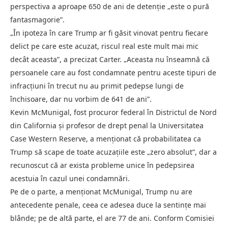
perspectiva a aproape 650 de ani de detenție „este o pură
fantasmagorie”.
„În ipoteza în care Trump ar fi găsit vinovat pentru fiecare
delict pe care este acuzat, riscul real este mult mai mic
decât aceasta”, a precizat Carter. „Aceasta nu înseamnă că
persoanele care au fost condamnate pentru aceste tipuri de
infracțiuni în trecut nu au primit pedepse lungi de
închisoare, dar nu vorbim de 641 de ani”.
Kevin McMunigal, fost procuror federal în Districtul de Nord
din California și profesor de drept penal la Universitatea
Case Western Reserve, a menționat că probabilitatea ca
Trump să scape de toate acuzațiile este „zero absolut”, dar a
recunoscut că ar exista probleme unice în pedepsirea
acestuia în cazul unei condamnări.
Pe de o parte, a menționat McMunigal, Trump nu are
antecedente penale, ceea ce adesea duce la sentințe mai
blânde; pe de altă parte, el are 77 de ani. Conform Comisiei