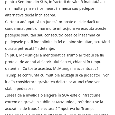
pentru Sentințe din SUA, infractorii de vârstă înaintată au
mai multe șanse să primească amenzi sau pedepse
alternative decât închisoarea.
Carter a adăugat că un judecător poate decide dacă un
condamnat pentru mai multe infracțiuni va executa aceste
pedepse simultan sau consecutiv, ceea ce înseamnă că
pedepsele pot fi îndeplinite la fel de bine simultan, scurtând
durata petrecută în detenție.
În plus, McMunigal a menționat că Trump ar trebui să fie
protejat de agenți ai Serviciului Secret, chiar și în timpul
detenției. Cu toate acestea, McMunigal a accentuat că
Trump se confruntă cu multiple acuzații și că judecătorii vor
lua în considerare gravitatea delictelor atunci când vor
stabili pedeapsa.
„Ideea de a invalida o alegere în SUA este o infracțiune
extrem de gravă”, a subliniat McMunigal, referindu-se la
acuzațiile de fraudă electorală împotriva lui Trump.