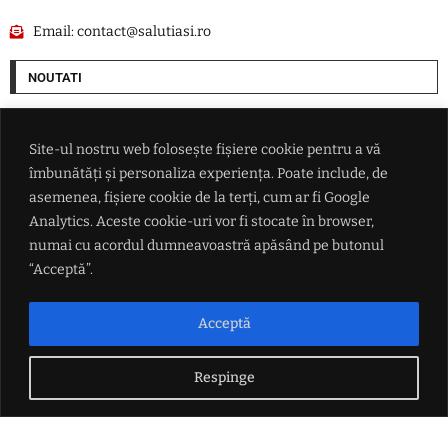
Email:
contact@salutiasi.ro
NOUTATI
LIVE TEXT – Război în Ucraina: Sevastopolul a intrat în alertă, iar
Kievul afirmă că a lovit echipamente rusești pentru controlul dronelor
Site-ul nostru web folosește fișiere cookie pentru a vă
îmbunătăți și personaliza experiența. Poate include, de
Ucraina a cumpărat rachete ATACMS și sisteme M270 din Turcia
asemenea, fișiere cookie de la terți, cum ar fi Google
Analytics. Aceste cookie-uri vor fi stocate în browser,
numai cu acordul dumneavoastră apăsând pe butonul
Momentul zero: Anul din care seceta și căldura extremă au devenit o
regulă. Până atunci, aceste cazuri erau o raritate
“Acceptă”.
'Îți dă cu cenușă pe panouri și s-a terminat': Traian Băsescu avertizează
Acceptă
asupra vulnerabilității sistemului energetic
Respinge
LINK-URI UTILE
Politica de confidențialitate