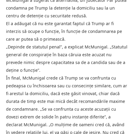
McMunigal a sugerat ca alternativă, un judecător l-ar putea
condamna pe Trump la detenție la domiciliu sau la un
centru de detenție cu securitate redusă.
El a adăugat că nu este garantat faptul că Trump ar fi
interzis să ocupe o funcție, în funcție de condamnarea pe
care ar putea să o primească.
„Depinde de statutul penal”, a explicat McMunigal. „Statutul
general de conspirație în baza căruia este acuzat nu
prevede nimic despre capacitatea sa de a candida sau de a
deține o funcție”.
În final, McMunigal crede că Trump se va confrunta cu
pedeapsa cu închisoarea sau cu consecințe similare, cum ar
fi arestul la domiciliu, dacă este găsit vinovat, chiar dacă
durata de timp este mai mică decât recomandările maxime
de condamnare. „Se va confrunta cu aceste acuzații cu
dovezi extrem de solide în patru instanțe diferite”, a
declarat McMunigal. „O mulțime de oameni cred că, având
în vedere relațiile lui, el va găsi o cale de ieșire. Nu cred că