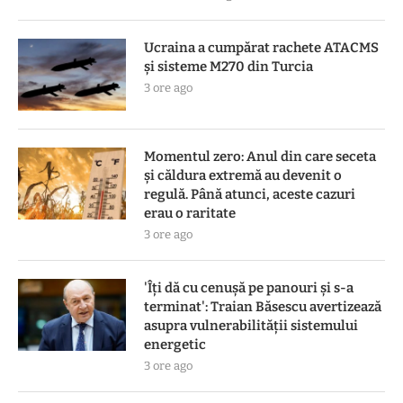
Ucraina a cumpărat rachete ATACMS
și sisteme M270 din Turcia
3 ore ago
Momentul zero: Anul din care seceta
și căldura extremă au devenit o
regulă. Până atunci, aceste cazuri
erau o raritate
3 ore ago
'Îți dă cu cenușă pe panouri și s-a
terminat': Traian Băsescu avertizează
asupra vulnerabilității sistemului
energetic
3 ore ago