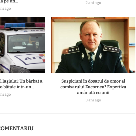
a pe un...
2 ani ago
ani ago
l Iașiului: Un bărbat a
Suspiciuni în dosarul de omor al
 bătaie într-un...
comisarului Zacornea? Expertiza
amânată cu anii
ani ago
3 ani ago
COMENTARIU