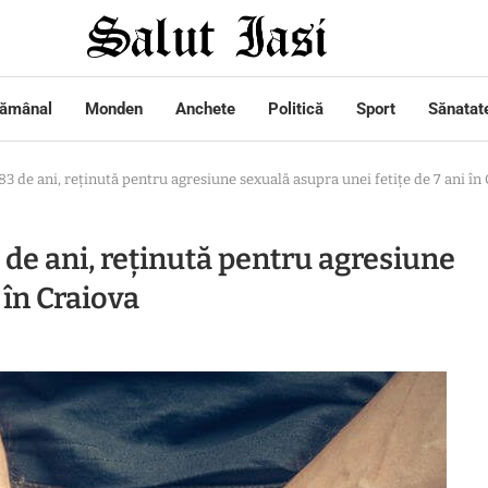
tămânal
Monden
Anchete
Politică
Sport
Sănatat
 de ani, reținută pentru agresiune sexuală asupra unei fetițe de 7 ani în
de ani, reținută pentru agresiune
 în Craiova