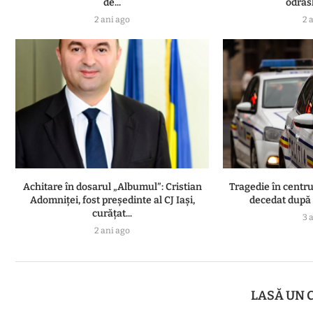
de...
odrasl
2 ani ago
2 
Achitare în dosarul „Albumul”: Cristian
Tragedie în centru
Adomniţei, fost preşedinte al CJ Iaşi,
decedat după o
curăţat...
3 
2 ani ago
LASĂ UN 