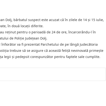
ean Dolj, bărbatul suspect este acuzat că în zilele de 14 și 15 iulie,
te, în două locații diferite.
-au reținut pentru o perioadă de 24 de ore, încarcerându-l în
tului de Poliție Județean Dolj.
 înfiorător va fi prezentat Parchetului de pe lângă Judecătoria
tiția trebuie să se asigure că această fetiță nevinovată primește
ața legii și pedepsit corespunzător pentru faptele sale cumplite.