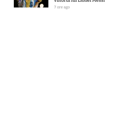
viitorul lui Lionel Messi
7 ore ago