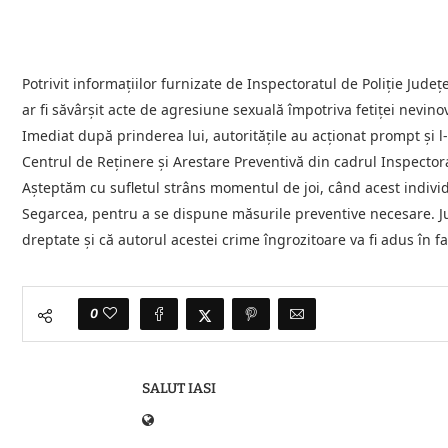
Potrivit informațiilor furnizate de Inspectoratul de Poliție Județ
ar fi săvârșit acte de agresiune sexuală împotriva fetiței nevinova
Imediat după prinderea lui, autoritățile au acționat prompt și l
Centrul de Reținere și Arestare Preventivă din cadrul Inspectora
Așteptăm cu sufletul strâns momentul de joi, când acest individ
Segarcea, pentru a se dispune măsurile preventive necesare. Jus
dreptate și că autorul acestei crime îngrozitoare va fi adus în f
0
SALUT IASI