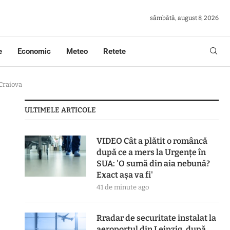
sâmbătă, august 8, 2026
e
Economic
Meteo
Retete
 Craiova
ULTIMELE ARTICOLE
VIDEO Cât a plătit o româncă
după ce a mers la Urgențe în
SUA: 'O sumă din aia nebună?
Exact așa va fi'
41 de minute ago
Rradar de securitate instalat la
aeroportul din Leipzig, după