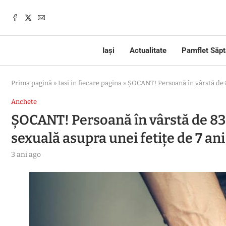
Iași
Actualitate
Pamflet Săp
Prima pagină
»
Iasi in fiecare pagina
»
ȘOCANT! Persoană în vârstă de 83
Anchete
ȘOCANT! Persoană în vârstă de 83 
sexuală asupra unei fetițe de 7 ani
3 ani ago