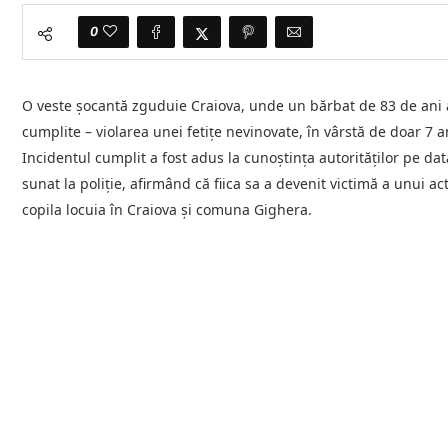
0
O veste șocantă zguduie Craiova, unde un bărbat de 83 de ani a 
cumplite – violarea unei fetițe nevinovate, în vârstă de doar 7 a
Incidentul cumplit a fost adus la cunoștința autorităților pe d
sunat la poliție, afirmând că fiica sa a devenit victimă a unui ac
copila locuia în Craiova și comuna Gighera.