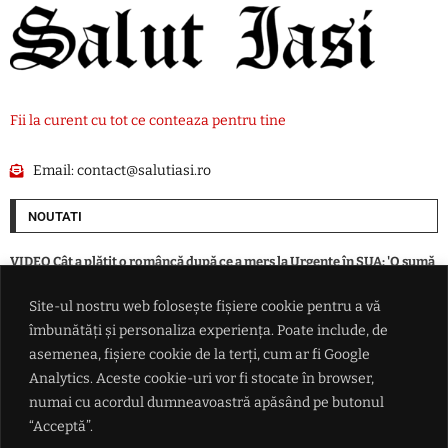
Fii la curent cu tot ce conteaza pentru tine
Email:
contact@salutiasi.ro
NOUTATI
VIDEO Cât a plătit o româncă după ce a mers la Urgențe în SUA: 'O sumă
din aia nebună? Exact așa va fi'
Site-ul nostru web folosește fișiere cookie pentru a vă
îmbunătăți și personaliza experiența. Poate include, de
Rradar de securitate instalat la aeroportul din Leipzig, după incidentul
cu drona încărcată cu explozibil
asemenea, fișiere cookie de la terți, cum ar fi Google
Analytics. Aceste cookie-uri vor fi stocate în browser,
numai cu acordul dumneavoastră apăsând pe butonul
SUA alocă 3 miliarde de dolari pentru minerale critice. Finanțare
pentru o mină de scandiu din Australia
“Acceptă”.