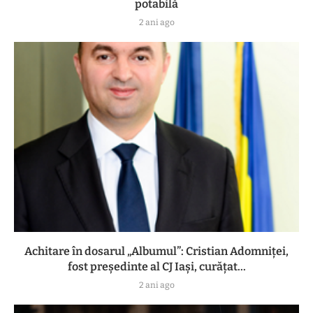
potabilă
2 ani ago
Achitare în dosarul „Albumul”: Cristian Adomniţei,
fost preşedinte al CJ Iaşi, curăţat...
2 ani ago