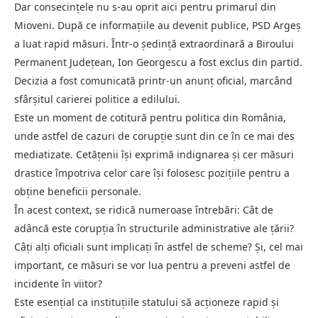
Dar consecințele nu s-au oprit aici pentru primarul din
Mioveni. După ce informațiile au devenit publice, PSD Argeș
a luat rapid măsuri. Într-o ședință extraordinară a Biroului
Permanent Județean, Ion Georgescu a fost exclus din partid.
Decizia a fost comunicată printr-un anunț oficial, marcând
sfârșitul carierei politice a edilului.
Este un moment de cotitură pentru politica din România,
unde astfel de cazuri de corupție sunt din ce în ce mai des
mediatizate. Cetățenii își exprimă indignarea și cer măsuri
drastice împotriva celor care își folosesc pozițiile pentru a
obține beneficii personale.
În acest context, se ridică numeroase întrebări: Cât de
adâncă este corupția în structurile administrative ale țării?
Câți alți oficiali sunt implicați în astfel de scheme? Și, cel mai
important, ce măsuri se vor lua pentru a preveni astfel de
incidente în viitor?
Este esențial ca instituțiile statului să acționeze rapid și