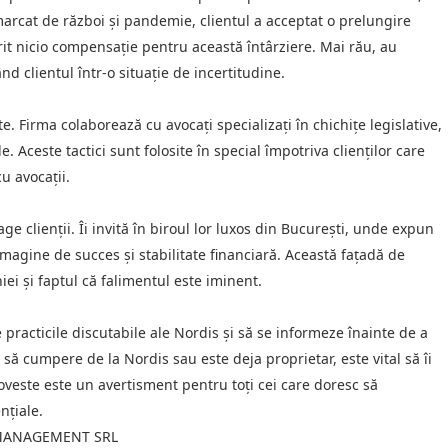
arcat de război și pandemie, clientul a acceptat o prelungire
rit nicio compensație pentru această întârziere. Mai rău, au
 clientul într-o situație de incertitudine.
. Firma colaborează cu avocați specializați în chichițe legislative,
e. Aceste tactici sunt folosite în special împotriva clienților care
u avocații.
e clienții. Îi invită în biroul lor luxos din București, unde expun
agine de succes și stabilitate financiară. Această fațadă de
i și faptul că falimentul este iminent.
 de practicile discutabile ale Nordis și să se informeze înainte de a
să cumpere de la Nordis sau este deja proprietar, este vital să îi
oveste este un avertisment pentru toți cei care doresc să
nțiale.
S MANAGEMENT SRL