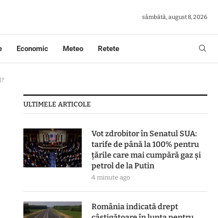
sâmbătă, august 8, 2026
e
Economic
Meteo
Retete
I?
ULTIMELE ARTICOLE
Vot zdrobitor în Senatul SUA:
tarife de până la 100% pentru
țările care mai cumpără gaz și
petrol de la Putin
4 minute ago
România indicată drept
câștigătoare în lupta pentru