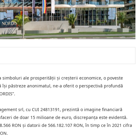
a simboluri ale prosperității și creșterii economice, o poveste
să își păstreze anonimatul, ne-a oferit o perspectivă profundă
ORDIS”.
anagement srl, cu CUI 24813191, prezintă o imagine financiară
 afaceri de doar 15 milioane de euro, discrepanța este evidentă.
938.566 RON și datorii de 566.182.107 RON, în timp ce în 2021 cifra
RON.