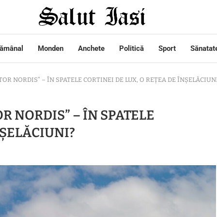
tămânal
Monden
Anchete
Politică
Sport
Sănatat
OR NORDIS” – ÎN SPATELE CORTINEI DE LUX, O REȚEA DE ÎNȘELĂCIUN
R NORDIS” – ÎN SPATELE
NȘELĂCIUNI?