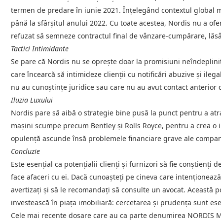
termen de predare în iunie 2021. Înțelegând contextul global m
până la sfârșitul anului 2022. Cu toate acestea, Nordis nu a ofe
refuzat să semneze contractul final de vânzare-cumpărare, lăsând
Tactici Intimidante
Se pare că Nordis nu se oprește doar la promisiuni neîndeplinite
care încearcă să intimideze clienții cu notificări abuzive și ilegal
nu au cunoștințe juridice sau care nu au avut contact anterior c
Iluzia Luxului
Nordis pare să aibă o strategie bine pusă la punct pentru a atrag
mașini scumpe precum Bentley și Rolls Royce, pentru a crea o im
opulență ascunde însă problemele financiare grave ale companie
Concluzie
Este esențial ca potențialii clienți și furnizori să fie conștienți
face afaceri cu ei. Dacă cunoașteți pe cineva care intenționează 
avertizați și să le recomandați să consulte un avocat. Această p
investească în piața imobiliară: cercetarea și prudența sunt ese
Cele mai recente dosare care au ca parte denumirea NORDI