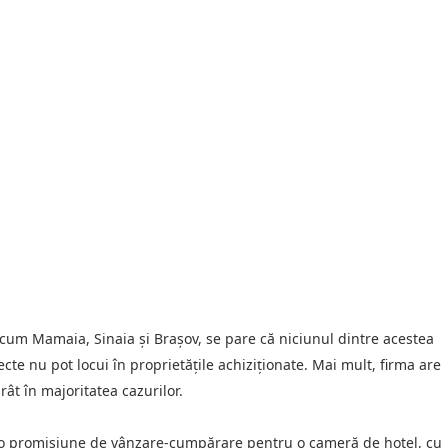
recum Mamaia, Sinaia și Brașov, se pare că niciunul dintre acestea
iecte nu pot locui în proprietățile achiziționate. Mai mult, firma are
ât în majoritatea cazurilor.
at o promisiune de vânzare-cumpărare pentru o cameră de hotel, cu