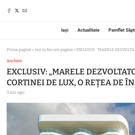
Iași
Actualitate
Pamflet Săp
Prima pagină
»
Iasi in fiecare pagina
»
EXCLUSIV: “MARELE DEZVOLTAT
Anchete
EXCLUSIV: „MARELE DEZVOLTATO
CORTINEI DE LUX, O REȚEA DE Î
3 ani ago