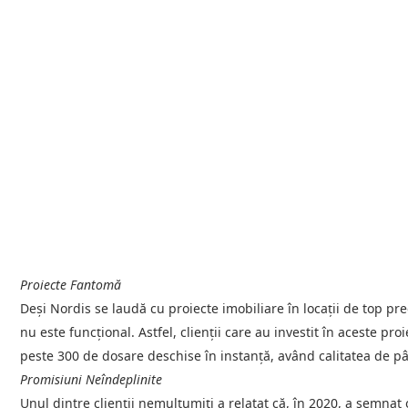
Proiecte Fantomă
Deși Nordis se laudă cu proiecte imobiliare în locații de top p
nu este funcțional. Astfel, clienții care au investit în aceste pro
peste 300 de dosare deschise în instanță, având calitatea de pâr
Promisiuni Neîndeplinite
Unul dintre clienții nemulțumiți a relatat că, în 2020, a semn