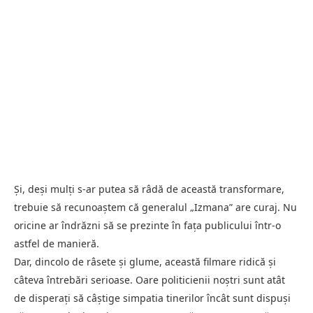
Și, deși mulți s-ar putea să râdă de această transformare,
trebuie să recunoaștem că generalul „Izmana” are curaj. Nu
oricine ar îndrăzni să se prezinte în fața publicului într-o
astfel de manieră.
Dar, dincolo de râsete și glume, această filmare ridică și
câteva întrebări serioase. Oare politicienii noștri sunt atât
de disperați să câștige simpatia tinerilor încât sunt dispuși