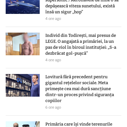
depășească viteza sunetului, există
însă un sigur „hop”
4 ore ago
Individ din Todirești, mai presus de
LEGE. O angajată a primăriei, la un
pas de viol în biroul instituției: „S-a
dezbrăcat gol-pușcă”
4 ore ago
Lovitură fără precedent pentru
gigantul rețelelor sociale. Meta
primește cea mai dură sancțiune
dintr-un proces privind siguranța
copiilor
6 ore ago
Primăria care își vinde terenurile