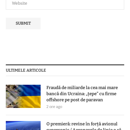
ULTIMELE ARTICOLE
Fraudă de miliarde la cea mai mare
bancă din Ucraina: „țepe” cu firme
offshore pe post de paravan
2 ore ago
O premieră: revine în forță avionul
supersonic / Aeronavele de linie o să