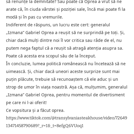
să renunțe la demnitate? Sau poate că Oprea a vrut să ne
arate că, în ciuda vârstei și poziției sale, încă mai poate fi la
modă și în pas cu vremurile.
Indiferent de răspuns, un lucru este cert: generalul
„Izmana” Gabriel Oprea a reușit să ne surprindă pe toți. Și,
chiar dacă mulți dintre noi îl vor critica sau râde de el, nu
putem nega faptul că a reușit să atragă atenția asupra sa.
Poate că acesta era scopul său de la început.
În concluzie, lumea politică românească nu încetează să ne
uimească. Și, chiar dacă uneori aceste surprize sunt mai
puțin plăcute, trebuie să recunoaștem că ele aduc și un
strop de umor în viața noastră. Așa că, mulțumim, generalul
„Izmana” Gabriel Oprea, pentru momentul de divertisment
pe care ni l-ai oferit!
Ce vopsitura și a făcut oprea.
https://www.tiktok.com/@transylvaniasteakhouse/video/72649
13471458790689?_r=1&_t=8efgQ6VUoq1