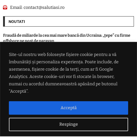
Email:
contact@salutiasi.ro
NOUTATI
Fraudă de miliarde la cea mai mare bancă din Ucraina: „țepe” cu firme
offshore pe post de paravan
Site-ul nostru web folosește fișiere cookie pentru a vă
O premieră: revine în forță avionul supersonic / Aeronavele de linie o să
îmbunătăți și personaliza experiența. Poate include, de
depășească viteza sunetului, există însă un sigur „hop”
asemenea, fișiere cookie de la terți, cum ar fi Google
Analytics. Aceste cookie-uri vor fi stocate în browser,
Individ din Todirești, mai presus de LEGE. O angajată a primăriei, la un
numai cu acordul dumneavoastră apăsând pe butonul
pas de viol în biroul instituției: „S-a dezbrăcat gol-pușcă”
“Acceptă”.
Lovitură fără precedent pentru gigantul rețelelor sociale. Meta
primește cea mai dură sancțiune dintr-un proces privind siguranța
Acceptă
copiilor
Respinge
LINK-URI UTILE