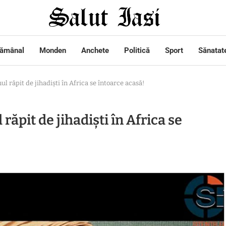
tămânal
Monden
Anchete
Politică
Sport
Sănatat
l răpit de jihadiști în Africa se întoarce acasă!
răpit de jihadiști în Africa se