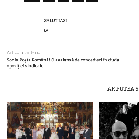
SALUT IASI
Articolul anterior
Șoc la Poșta Română! O avalanșă de concedieri în ciuda
opoziției sindicale
AR PUTEA S