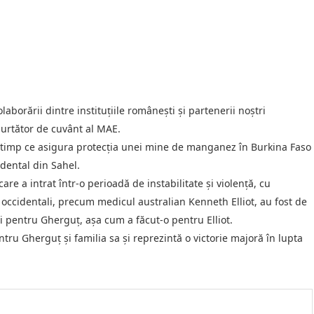
laborării dintre instituțiile românești și partenerii noștri
 purtător de cuvânt al MAE.
în timp ce asigura protecția unei mine de manganez în Burkina Faso
idental din Sahel.
e a intrat într-o perioadă de instabilitate și violență, cu
 occidentali, precum medicul australian Kenneth Elliot, au fost de
i pentru Gherguț, așa cum a făcut-o pentru Elliot.
ru Gherguț și familia sa și reprezintă o victorie majoră în lupta