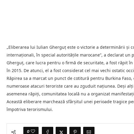
„Eliberarea lui Iulian Gherguț este o victorie a determinării și co
internaționali, în special autoritățile marocane”, a declarat un
Gherguț, care lucra pentru o firmă de securitate, a fost răpit 
în 2015. De atunci, el a fost considerat cel mai vechi ostatic occ
Răpirea sa a marcat un punct de cotitură pentru Burkina Faso, car
numeroase atacuri teroriste care au zguduit națiunea. Deși alți
asemenea răpiți, comunitatea locală nu a organizat manifestați
Această eliberare marchează sfârșitul unei perioade tragice pent
împotriva terorismului.
0