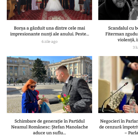
Borșa a găzduit una dintre cele mai
Scandalul cu b
impresionante nunți ale anului. Peste...
Fiterman zgudui
violență, i
6 zile ago
3 l
Schimbare de generație în Partidul
Negocieri în Parl
Neamul Românesc: Ștefan Manolache
de cenzură împotri
aduce un suflu...
– Parl