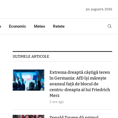
joi, august 6, 2026
e
Economic
Meteo
Retete
ULTIMELE ARTICOLE
Extrema dreaptă câștigă teren
în Germania: AfD își mărește
avansul față de blocul de
centru-dreapta al lui Friedrich
Merz
2 ore ago
Donald Trump dă primul