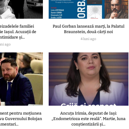
eizadelele familiei
Paul Gorban lansează marți, la Palatul
e Iașul. Acuzații de
Braunstein, două cărți noi
ntimidare și...
4 luni ago
uni ago
ament pentru moțiunea
Ancuța Irimia, deputat de Iași:
va Guvernului Bolojan
„Endometrioza este reală”. Martie, luna
amentari...
conștientizării și...