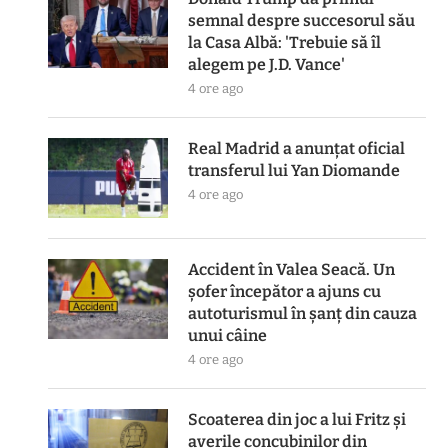
semnal despre succesorul său
la Casa Albă: 'Trebuie să îl
alegem pe J.D. Vance'
4 ore ago
Real Madrid a anunțat oficial
transferul lui Yan Diomande
4 ore ago
Accident în Valea Seacă. Un
șofer începător a ajuns cu
autoturismul în șanț din cauza
unui câine
4 ore ago
Scoaterea din joc a lui Fritz și
averile concubinilor din