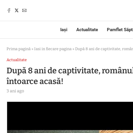
Iași
Actualitate
Pamflet Săp
Prima pagină
»
Iasi in fiecare pagina
»
După 8 ani de captivitate, românu
Actualitate
După 8 ani de captivitate, românul 
întoarce acasă!
3 ani ago