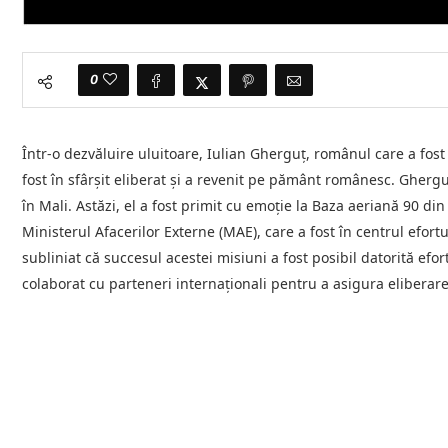
0
Într-o dezvăluire uluitoare, Iulian Gherguț, românul care a fost
fost în sfârșit eliberat și a revenit pe pământ românesc. Gherguț
în Mali. Astăzi, el a fost primit cu emoție la Baza aeriană 90 di
Ministerul Afacerilor Externe (MAE), care a fost în centrul efort
subliniat că succesul acestei misiuni a fost posibil datorită efort
colaborat cu parteneri internaționali pentru a asigura eliberar