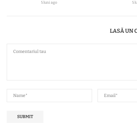
5 luni ago
5 l
LASĂ UN 