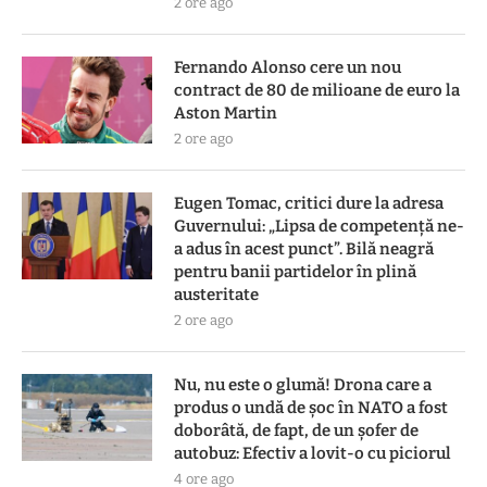
2 ore ago
Fernando Alonso cere un nou
contract de 80 de milioane de euro la
Aston Martin
2 ore ago
Eugen Tomac, critici dure la adresa
Guvernului: „Lipsa de competență ne-
a adus în acest punct”. Bilă neagră
pentru banii partidelor în plină
austeritate
2 ore ago
Nu, nu este o glumă! Drona care a
produs o undă de șoc în NATO a fost
doborâtă, de fapt, de un șofer de
autobuz: Efectiv a lovit-o cu piciorul
4 ore ago