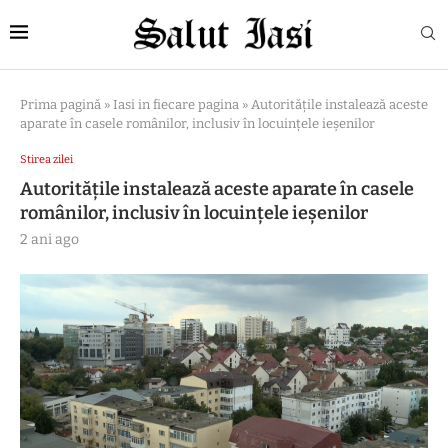
Prima pagină
»
Iasi in fiecare pagina
»
Autoritățile instalează aceste
aparate în casele românilor, inclusiv în locuințele ieșenilor
Stirea zilei
Autoritățile instalează aceste aparate în casele
românilor, inclusiv în locuințele ieșenilor
2 ani ago