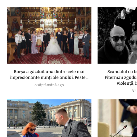
Borșa a găzduit una dintre cele mai
Scandalul cu b
impresionante nunți ale anului. Peste...
Fiterman zgudui
violență, i
o săptămână ago
3 l