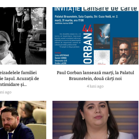
eizadelele familiei
Paul Gorban lansează marți, la Palatul
e Iașul. Acuzații de
Braunstein, două cărți noi
ntimidare și...
4 luni ago
uni ago