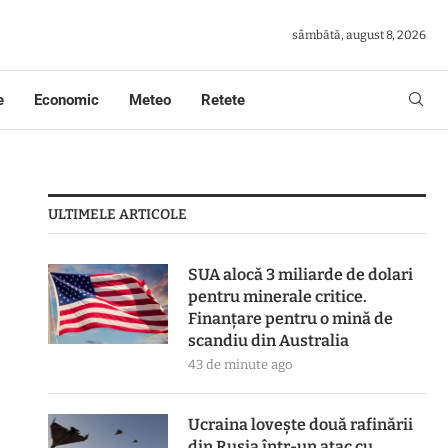
sâmbătă, august 8, 2026
e
Economic
Meteo
Retete
ULTIMELE ARTICOLE
SUA alocă 3 miliarde de dolari
pentru minerale critice.
Finanțare pentru o mină de
scandiu din Australia
43 de minute ago
Ucraina lovește două rafinării
din Rusia într-un atac cu