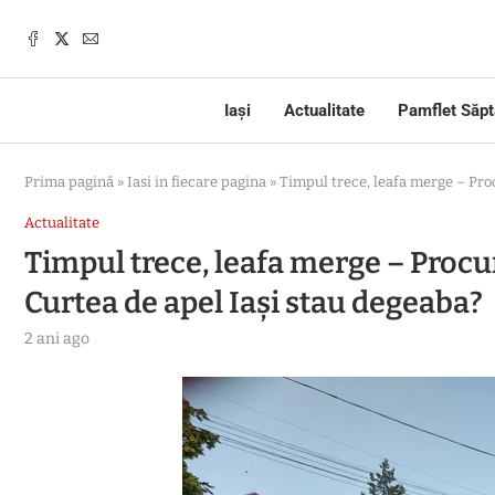
Iași
Actualitate
Pamflet Săp
Prima pagină
»
Iasi in fiecare pagina
»
Timpul trece, leafa merge – Proc
Actualitate
Timpul trece, leafa merge – Procur
Curtea de apel Iași stau degeaba?
2 ani ago