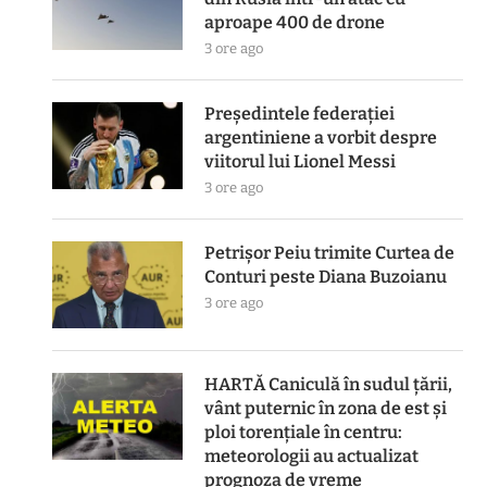
aproape 400 de drone
3 ore ago
Președintele federației
argentiniene a vorbit despre
viitorul lui Lionel Messi
3 ore ago
Petrișor Peiu trimite Curtea de
Conturi peste Diana Buzoianu
3 ore ago
HARTĂ Caniculă în sudul țării,
vânt puternic în zona de est și
ploi torențiale în centru:
meteorologii au actualizat
prognoza de vreme