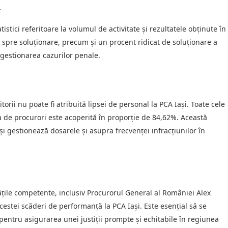
i
tistici referitoare la volumul de activitate și rezultatele obținute în
 spre soluționare, precum și un procent ridicat de soluționare a
n gestionarea cazurilor penale.
rii nu poate fi atribuită lipsei de personal la PCA Iași. Toate cele
 de procurori este acoperită în proporție de 84,62%. Această
i gestionează dosarele și asupra frecvenței infracțiunilor în
tățile competente, inclusiv Procurorul General al României Alex
cestei scăderi de performanță la PCA Iași. Este esențial să se
pentru asigurarea unei justiții prompte și echitabile în regiunea