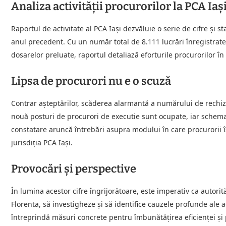
Analiza activității procurorilor la PCA Iaș
Raportul de activitate al PCA Iași dezvăluie o serie de cifre și sta
anul precedent. Cu un număr total de 8.111 lucrări înregistrate
dosarelor preluate, raportul detaliază eforturile procurorilor î
Lipsa de procurori nu e o scuză
Contrar așteptărilor, scăderea alarmantă a numărului de rechizito
nouă posturi de procurori de executie sunt ocupate, iar schema
constatare aruncă întrebări asupra modului în care procurorii îș
jurisdiția PCA Iași.
Provocări și perspective
În lumina acestor cifre îngrijorătoare, este imperativ ca autori
Florenta, să investigheze și să identifice cauzele profunde ale a
întreprindă măsuri concrete pentru îmbunătățirea eficienței și 