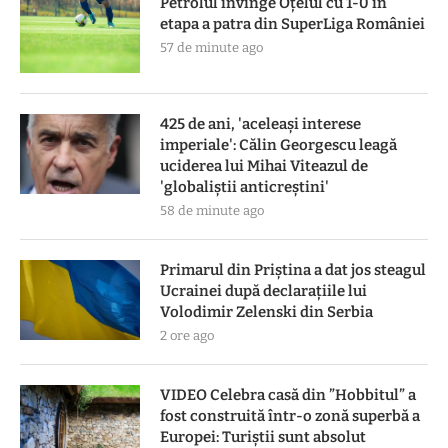
Petrolul învinge Oțelul cu 1-0 în
etapa a patra din SuperLiga României
57 de minute ago
425 de ani, 'aceleași interese
imperiale': Călin Georgescu leagă
uciderea lui Mihai Viteazul de
'globaliștii anticreștini'
58 de minute ago
Primarul din Priștina a dat jos steagul
Ucrainei după declarațiile lui
Volodimir Zelenski din Serbia
2 ore ago
VIDEO Celebra casă din ”Hobbitul” a
fost construită într-o zonă superbă a
Europei: Turiștii sunt absolut