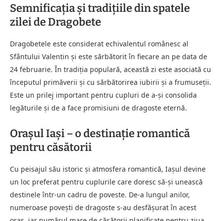
Semnificația și tradițiile din spatele
zilei de Dragobete
Dragobetele este considerat echivalentul românesc al
Sfântului Valentin și este sărbătorit în fiecare an pe data de
24 februarie. În tradiția populară, această zi este asociată cu
începutul primăverii și cu sărbătorirea iubirii și a frumuseții.
Este un prilej important pentru cupluri de a-și consolida
legăturile și de a face promisiuni de dragoste eternă.
Orașul Iași – o destinație romantică
pentru căsătorii
Cu peisajul său istoric și atmosfera romantică, Iașul devine
un loc preferat pentru cuplurile care doresc să-și unească
destinele într-un cadru de poveste. De-a lungul anilor,
numeroase povești de dragoste s-au desfășurat în acest
oraș, iar numărul mare de căsătorii planificate pentru ziua