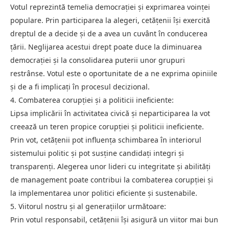
Votul reprezintă temelia democrației și exprimarea voinței
populare. Prin participarea la alegeri, cetățenii își exercită
dreptul de a decide și de a avea un cuvânt în conducerea
țării. Neglijarea acestui drept poate duce la diminuarea
democrației și la consolidarea puterii unor grupuri
restrânse. Votul este o oportunitate de a ne exprima opiniile
și de a fi implicați în procesul decizional.
4. Combaterea corupției și a politicii ineficiente:
Lipsa implicării în activitatea civică și neparticiparea la vot
creează un teren propice corupției și politicii ineficiente.
Prin vot, cetățenii pot influența schimbarea în interiorul
sistemului politic și pot susține candidați integri și
transparenți. Alegerea unor lideri cu integritate și abilități
de management poate contribui la combaterea corupției și
la implementarea unor politici eficiente și sustenabile.
5. Viitorul nostru și al generațiilor următoare:
Prin votul responsabil, cetățenii își asigură un viitor mai bun