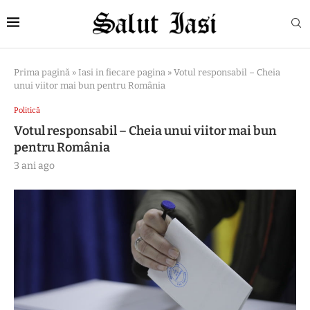
Prima pagină
»
Iasi in fiecare pagina
»
Votul responsabil – Cheia
unui viitor mai bun pentru România
Politică
Votul responsabil – Cheia unui viitor mai bun
pentru România
3 ani ago