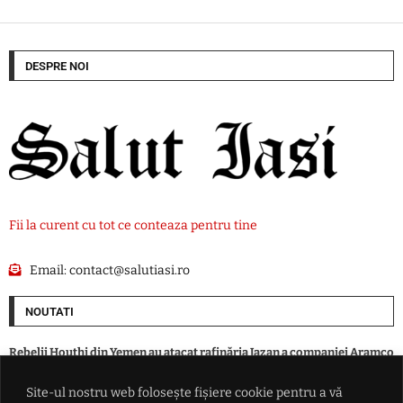
DESPRE NOI
Fii la curent cu tot ce conteaza pentru tine
Email:
contact@salutiasi.ro
NOUTATI
Rebelii Houthi din Yemen au atacat rafinăria Jazan a companiei Aramco
din Arabia Saudită
Site-ul nostru web folosește fișiere cookie pentru a vă