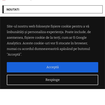
NOUTATI
SUA alocă 3 miliarde de dolari pentru minerale critice. Finanțare
pentru o mină de scandiu din Australia
Site-ul nostru web folosește fișiere cookie pentru a vă
îmbunătăți și personaliza experiența. Poate include, de
Ucraina lovește două rafinării din Rusia într-un atac cu aproape 400 de
asemenea, fișiere cookie de la terți, cum ar fi Google
drone
Analytics. Aceste cookie-uri vor fi stocate în browser,
numai cu acordul dumneavoastră apăsând pe butonul
Președintele federației argentiniene a vorbit despre viitorul lui Lionel
“Acceptă”.
Messi
Acceptă
Petrișor Peiu trimite Curtea de Conturi peste Diana Buzoianu
Respinge
LINK-URI UTILE
Politica de confidențialitate
Termeni și condiții