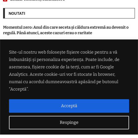
NOUTATI
Momentul zero: Anul din care seceta și căldura extremă au devenit o
regulă. Până atunci, aceste cazuri erau o raritate
'Îți dă cu cenușă pe panouri și s-a terminat': Traian Băsescu avertizează
Site-ul nostru web folosește fișiere cookie pentru a vă
asupra vulnerabilității sistemului energetic
îmbunătăți și personaliza experiența. Poate include, de
asemenea, fișiere cookie de la terți, cum ar fi Google
VIDEO 'Nosocomiale', din slogan electoral în temă de atac. Fostul
Analytics. Aceste cookie-uri vor fi stocate în browser,
ministru Alexandru Rogobete acuză 'promisiuni vândute și
numai cu acordul dumneavoastră apăsând pe butonul
neîndeplinite'
“Acceptă”.
Iranul anunță o listă de revendicări aproape imposibile: Condițiile pe
care SUA trebuie să le respecte pentru a se redeschide Strâmtoarea
Acceptă
Ormuz
Respinge
LINK-URI UTILE