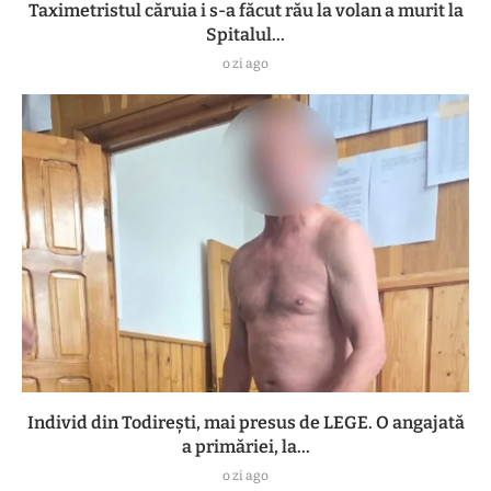
Taximetristul căruia i s-a făcut rău la volan a murit la
Spitalul...
o zi ago
Individ din Todirești, mai presus de LEGE. O angajată
a primăriei, la...
o zi ago