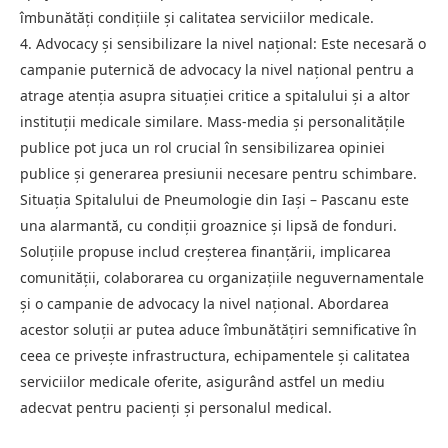
îmbunătăți condițiile și calitatea serviciilor medicale.
4. Advocacy și sensibilizare la nivel național: Este necesară o
campanie puternică de advocacy la nivel național pentru a
atrage atenția asupra situației critice a spitalului și a altor
instituții medicale similare. Mass-media și personalitățile
publice pot juca un rol crucial în sensibilizarea opiniei
publice și generarea presiunii necesare pentru schimbare.
Situația Spitalului de Pneumologie din Iași – Pascanu este
una alarmantă, cu condiții groaznice și lipsă de fonduri.
Soluțiile propuse includ creșterea finanțării, implicarea
comunității, colaborarea cu organizațiile neguvernamentale
și o campanie de advocacy la nivel național. Abordarea
acestor soluții ar putea aduce îmbunătățiri semnificative în
ceea ce privește infrastructura, echipamentele și calitatea
serviciilor medicale oferite, asigurând astfel un mediu
adecvat pentru pacienți și personalul medical.