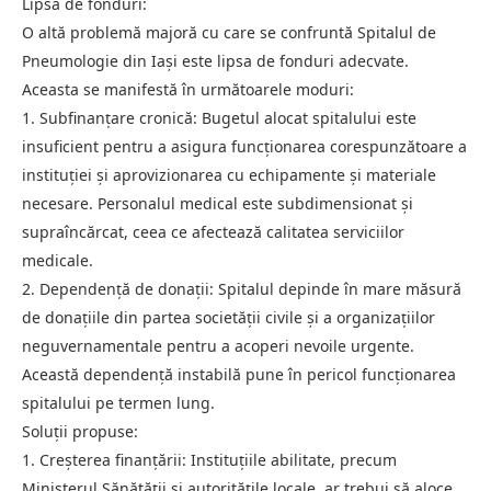
Lipsa de fonduri:
O altă problemă majoră cu care se confruntă Spitalul de
Pneumologie din Iași este lipsa de fonduri adecvate.
Aceasta se manifestă în următoarele moduri:
1. Subfinanțare cronică: Bugetul alocat spitalului este
insuficient pentru a asigura funcționarea corespunzătoare a
instituției și aprovizionarea cu echipamente și materiale
necesare. Personalul medical este subdimensionat și
supraîncărcat, ceea ce afectează calitatea serviciilor
medicale.
2. Dependență de donații: Spitalul depinde în mare măsură
de donațiile din partea societății civile și a organizațiilor
neguvernamentale pentru a acoperi nevoile urgente.
Această dependență instabilă pune în pericol funcționarea
spitalului pe termen lung.
Soluții propuse:
1. Creșterea finanțării: Instituțiile abilitate, precum
Ministerul Sănătății și autoritățile locale, ar trebui să aloce