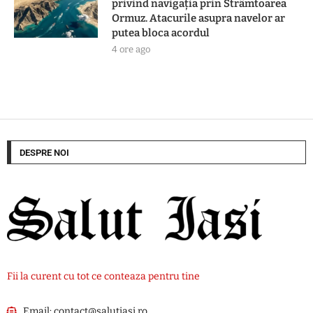
privind navigația prin Strâmtoarea
Ormuz. Atacurile asupra navelor ar
putea bloca acordul
4 ore ago
DESPRE NOI
Fii la curent cu tot ce conteaza pentru tine
Email:
contact@salutiasi.ro