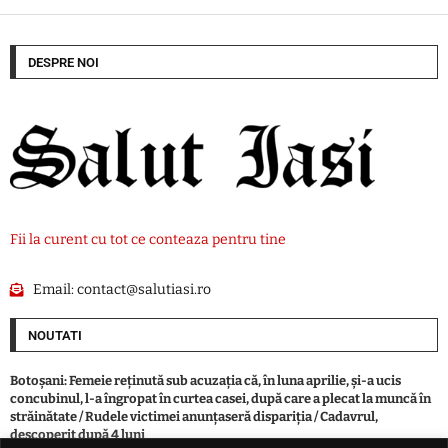
DESPRE NOI
Fii la curent cu tot ce conteaza pentru tine
Email:
contact@salutiasi.ro
NOUTATI
Botoşani: Femeie reţinută sub acuzaţia că, în luna aprilie, şi-a ucis
concubinul, l-a îngropat în curtea casei, după care a plecat la muncă în
străinătate / Rudele victimei anunţaseră dispariţia / Cadavrul,
descoperit după 4 luni