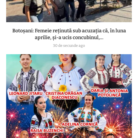
Botoşani: Femeie reţinută sub acuzaţia că, în luna
aprilie, şi-a ucis concubinul,...
30 de secunde ago