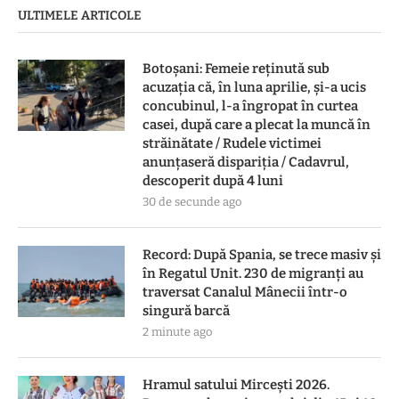
ULTIMELE ARTICOLE
Botoşani: Femeie reţinută sub
acuzaţia că, în luna aprilie, şi-a ucis
concubinul, l-a îngropat în curtea
casei, după care a plecat la muncă în
străinătate / Rudele victimei
anunţaseră dispariţia / Cadavrul,
descoperit după 4 luni
30 de secunde ago
Record: După Spania, se trece masiv și
în Regatul Unit. 230 de migranți au
traversat Canalul Mânecii într-o
singură barcă
2 minute ago
Hramul satului Mircești 2026.