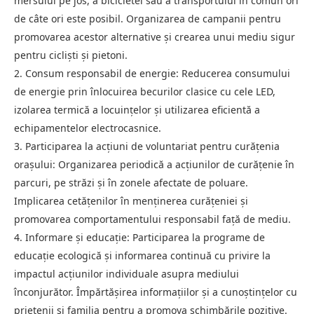
mersului pe jos, a bicicletei sau a transportului în comun ori
de câte ori este posibil. Organizarea de campanii pentru
promovarea acestor alternative și crearea unui mediu sigur
pentru cicliști și pietoni.
2. Consum responsabil de energie: Reducerea consumului
de energie prin înlocuirea becurilor clasice cu cele LED,
izolarea termică a locuințelor și utilizarea eficientă a
echipamentelor electrocasnice.
3. Participarea la acțiuni de voluntariat pentru curățenia
orașului: Organizarea periodică a acțiunilor de curățenie în
parcuri, pe străzi și în zonele afectate de poluare.
Implicarea cetățenilor în menținerea curățeniei și
promovarea comportamentului responsabil față de mediu.
4. Informare și educație: Participarea la programe de
educație ecologică și informarea continuă cu privire la
impactul acțiunilor individuale asupra mediului
înconjurător. Împărtășirea informațiilor și a cunoștințelor cu
prietenii și familia pentru a promova schimbările pozitive.