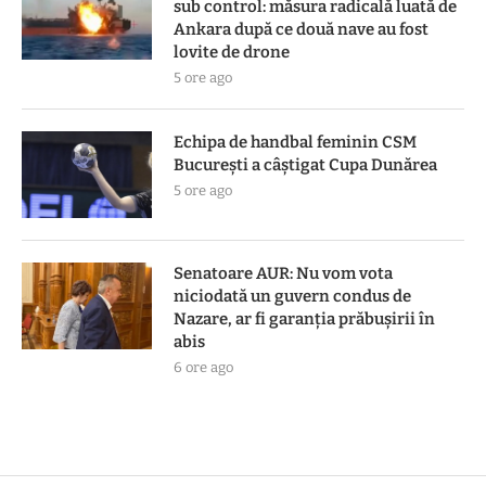
sub control: măsura radicală luată de
Ankara după ce două nave au fost
lovite de drone
5 ore ago
Echipa de handbal feminin CSM
Bucureşti a câştigat Cupa Dunărea
5 ore ago
Senatoare AUR: Nu vom vota
niciodată un guvern condus de
Nazare, ar fi garanția prăbușirii în
abis
6 ore ago