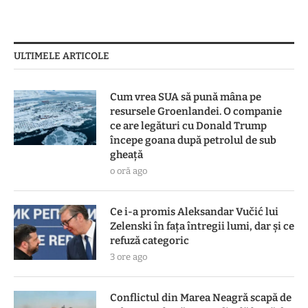
ULTIMELE ARTICOLE
Cum vrea SUA să pună mâna pe
resursele Groenlandei. O companie
ce are legături cu Donald Trump
începe goana după petrolul de sub
gheață
o oră ago
Ce i-a promis Aleksandar Vučić lui
Zelenski în fața întregii lumi, dar și ce
refuză categoric
3 ore ago
Conflictul din Marea Neagră scapă de