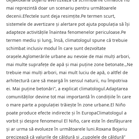
mai reprezintă doar un scenariu pentru următoarele
decenii.Efectele sunt deja resimțite.Pe termen scurt,
sistemele de avertizare și alertare pot ajuta populația să își
adapteze activitățile înaintea fenomenelor periculoase.Pe
termen mediu și lung, însă, climatologul spune că trebuie
schimbat inclusiv modul în care sunt dezvoltate
orașele.Aglomerările urbane au nevoie de mai mulți arbori,
mai multe suprafețe de apă și mai puține zone betonate.„Ne
trebuie mai mulți arbori, mai mult luciu de apă, o altfel de
arhitectură care să meargă în sensul naturii, nu împotriva
ei. Mai puține betonări”, a explicat climatologul.Adaptarea
comunităților devine tot mai importantă în condițiile în care
o mare parte a populației trăiește în zone urbane.El Niño
poate produce efecte indirecte și în EuropaClimatologul a
vorbit și despre fenomenul El Niño, care este în desfășurare
și ar urma să evolueze în următoarele luni.Roxana Bojariu
precizează că valurile de căldură și „cupolele de căldură”