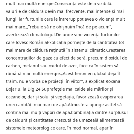
mult mai multă energie.Consecința este deja vizibilă:
valurile de căldură devin mai frecvente, mai intense și mai
lungi, iar furtunile care le întrerup pot avea o violență mult
mai mare.„Trebuie să ne obișnuim încă de pe acum”,
avertizează climatologul.De unde vine violența furtunilor
care lovesc RomâniaExplicația pornește de la cantitatea tot
mai mare de căldură reținută în sistemul climatic.Creșterea
concentrațiilor de gaze cu efect de seră, precum dioxidul de
carbon, metanul sau oxidul de azot, face ca în sistem să
rămână mai multă energie.„Acest fenomen global deja îl
trăim, nu e vorba de proiecții în viitor”, a explicat Roxana
Bojariu, la Digi24.Suprafețele mai calde ale mărilor și
oceanelor, dar și solul și vegetația, favorizează evaporarea
unei cantități mai mari de apă.Atmosfera ajunge astfel să
conțină mai mulți vapori de apă.Combinația dintre surplusul
de căldură și cantitatea crescută de umezeală alimentează
sistemele meteorologice care, în mod normal, apar în