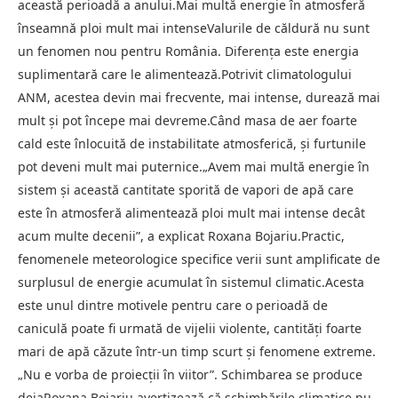
această perioadă a anului.Mai multă energie în atmosferă
înseamnă ploi mult mai intenseValurile de căldură nu sunt
un fenomen nou pentru România. Diferența este energia
suplimentară care le alimentează.Potrivit climatologului
ANM, acestea devin mai frecvente, mai intense, durează mai
mult și pot începe mai devreme.Când masa de aer foarte
cald este înlocuită de instabilitate atmosferică, și furtunile
pot deveni mult mai puternice.„Avem mai multă energie în
sistem și această cantitate sporită de vapori de apă care
este în atmosferă alimentează ploi mult mai intense decât
acum multe decenii”, a explicat Roxana Bojariu.Practic,
fenomenele meteorologice specifice verii sunt amplificate de
surplusul de energie acumulat în sistemul climatic.Acesta
este unul dintre motivele pentru care o perioadă de
caniculă poate fi urmată de vijelii violente, cantități foarte
mari de apă căzute într-un timp scurt și fenomene extreme.
„Nu e vorba de proiecții în viitor”. Schimbarea se produce
dejaRoxana Bojariu avertizează că schimbările climatice nu