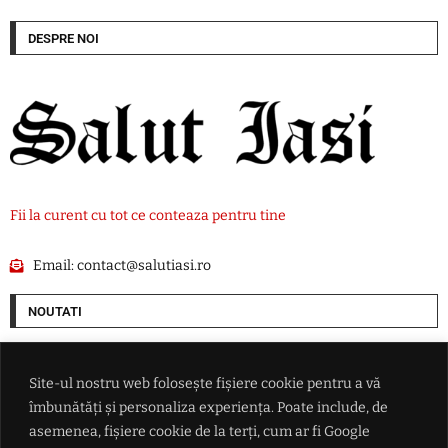
DESPRE NOI
Fii la curent cu tot ce conteaza pentru tine
Email:
contact@salutiasi.ro
NOUTATI
Cum vrea SUA să pună mâna pe resursele Groenlandei. O companie ce
are legături cu Donald Trump începe goana după petrolul de sub gheață
Site-ul nostru web folosește fișiere cookie pentru a vă
îmbunătăți și personaliza experiența. Poate include, de
Ce i-a promis Aleksandar Vučić lui Zelenski în fața întregii lumi, dar și
asemenea, fișiere cookie de la terți, cum ar fi Google
ce refuză categoric