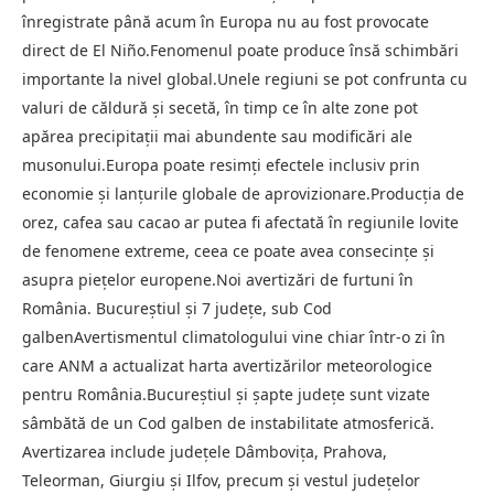
înregistrate până acum în Europa nu au fost provocate
direct de El Niño.Fenomenul poate produce însă schimbări
importante la nivel global.Unele regiuni se pot confrunta cu
valuri de căldură și secetă, în timp ce în alte zone pot
apărea precipitații mai abundente sau modificări ale
musonului.Europa poate resimți efectele inclusiv prin
economie și lanțurile globale de aprovizionare.Producția de
orez, cafea sau cacao ar putea fi afectată în regiunile lovite
de fenomene extreme, ceea ce poate avea consecințe și
asupra piețelor europene.Noi avertizări de furtuni în
România. Bucureștiul și 7 județe, sub Cod
galbenAvertismentul climatologului vine chiar într-o zi în
care ANM a actualizat harta avertizărilor meteorologice
pentru România.Bucureștiul și șapte județe sunt vizate
sâmbătă de un Cod galben de instabilitate atmosferică.
Avertizarea include județele Dâmbovița, Prahova,
Teleorman, Giurgiu și Ilfov, precum și vestul județelor