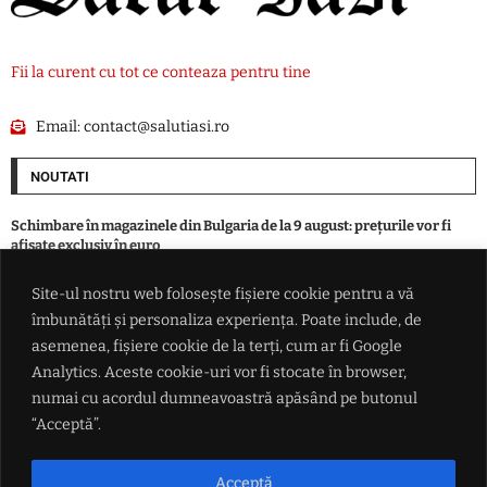
Fii la curent cu tot ce conteaza pentru tine
Email:
contact@salutiasi.ro
NOUTATI
Schimbare în magazinele din Bulgaria de la 9 august: prețurile vor fi
afișate exclusiv în euro
Site-ul nostru web folosește fișiere cookie pentru a vă
Vot zdrobitor în Senatul SUA: tarife de până la 100% pentru țările care
îmbunătăți și personaliza experiența. Poate include, de
mai cumpără gaz și petrol de la Putin
asemenea, fișiere cookie de la terți, cum ar fi Google
Analytics. Aceste cookie-uri vor fi stocate în browser,
România indicată drept câștigătoare în lupta pentru traficul din
numai cu acordul dumneavoastră apăsând pe butonul
Balcani: De ce Bulgaria se teme că va rămâne o 'pată gri' pe coridorul
Schengen de la Atena la Budapesta
“Acceptă”.
Dinamo București a fost învinsă de Sporting Lisabona în primul amical
Acceptă