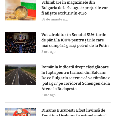
Schimbare în magazinele din
Bulgaria de la 9 august: prețurile vor
fi afișate exclusiv în euro
58 de minute ago
Vot zdrobitor în Senatul SUA: tarife
de până la 100% pentru țările care
mai cumpără gaz și petrol de la Putin
3 ore ago
România indicată drept câștigătoare
în lupta pentru traficul din Balcani:
De ce Bulgaria se teme că va rămâne o
'pată gri' pe coridorul Schengen de la
Atena la Budapesta
5 ore ago
Dinamo București a fost învinsă de
Sporting Lisabona în primul amical