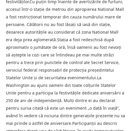
festivităților.Cu puțin timp înainte de avertizările de furtuni,
accesul într-o stație de metrou din apropierea National Mall
a fost restricționat temporar din cauza numărului mare de
persoane. Călătorii nu au fost lăsați să iasă din stație,
deoarece autoritățile au considerat că zona National Mall
era deja prea aglomerată.Stația a fost redeschisă după
aproximativ o jumătate de oră, însă oamenii au fost nevoiți
să aștepte la cozi care se întindeau pe mai multe străzi
pentru a trece prin punctele de control ale Secret Service,
serviciul federal responsabil de protecția președintelui
Statelor Unite și de securitatea evenimentului.La
Washington au ajuns oameni din toate colțurile Statelor
Unite pentru a participa la festivitățile dedicate aniversării a
250 de ani de independență. Mulți dintre ei au declarat
pentru sursa citată că este un eveniment „o dată în viață”,
având în vedere că niciuna dintre generațiile prezente nu va
mai prinde o astfel de aniversare.Participanții au descris
atmosfera drept una de sărbătoare, în ciuda temperaturilor