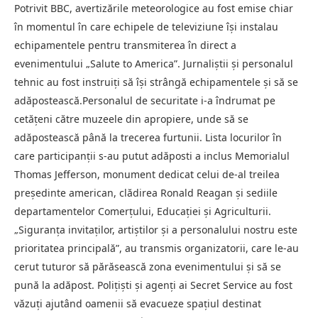
Potrivit BBC, avertizările meteorologice au fost emise chiar
în momentul în care echipele de televiziune își instalau
echipamentele pentru transmiterea în direct a
evenimentului „Salute to America”. Jurnaliștii și personalul
tehnic au fost instruiți să își strângă echipamentele și să se
adăpostească.Personalul de securitate i-a îndrumat pe
cetățeni către muzeele din apropiere, unde să se
adăpostească până la trecerea furtunii. Lista locurilor în
care participanții s-au putut adăposti a inclus Memorialul
Thomas Jefferson, monument dedicat celui de-al treilea
președinte american, clădirea Ronald Reagan și sediile
departamentelor Comerțului, Educației și Agriculturii.
„Siguranța invitaților, artiștilor și a personalului nostru este
prioritatea principală”, au transmis organizatorii, care le-au
cerut tuturor să părăsească zona evenimentului și să se
pună la adăpost. Polițiști și agenți ai Secret Service au fost
văzuți ajutând oamenii să evacueze spațiul destinat