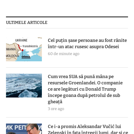
ULTIMELE ARTICOLE
Cel puțin șase persoane au fost rănite
într-un atac rusesc asupra Odesei
60 de minute ago
Cum vrea SUA să pună mâna pe
resursele Groenlandei. O companie
ce are legături cu Donald Trump
începe goana după petrolul de sub
gheață
3 ore ago
Ce i-a promis Aleksandar Vučić lui
Zelenski în fața întregii lumi, dar și ce