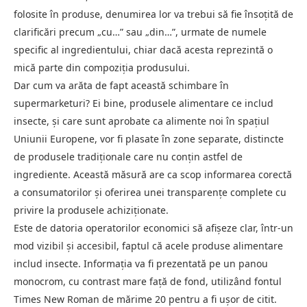
folosite în produse, denumirea lor va trebui să fie însoțită de
clarificări precum „cu…” sau „din…”, urmate de numele
specific al ingredientului, chiar dacă acesta reprezintă o
mică parte din compoziția produsului.
Dar cum va arăta de fapt această schimbare în
supermarketuri? Ei bine, produsele alimentare ce includ
insecte, și care sunt aprobate ca alimente noi în spațiul
Uniunii Europene, vor fi plasate în zone separate, distincte
de produsele tradiționale care nu conțin astfel de
ingrediente. Această măsură are ca scop informarea corectă
a consumatorilor și oferirea unei transparențe complete cu
privire la produsele achiziționate.
Este de datoria operatorilor economici să afișeze clar, într-un
mod vizibil și accesibil, faptul că acele produse alimentare
includ insecte. Informația va fi prezentată pe un panou
monocrom, cu contrast mare față de fond, utilizând fontul
Times New Roman de mărime 20 pentru a fi ușor de citit.