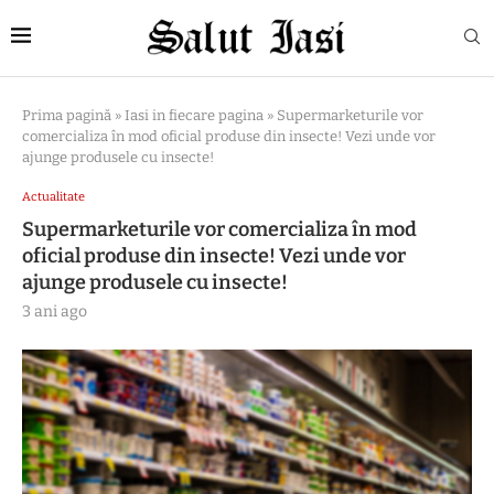
Prima pagină
»
Iasi in fiecare pagina
»
Supermarketurile vor
comercializa în mod oficial produse din insecte! Vezi unde vor
ajunge produsele cu insecte!
Actualitate
Supermarketurile vor comercializa în mod
oficial produse din insecte! Vezi unde vor
ajunge produsele cu insecte!
3 ani ago