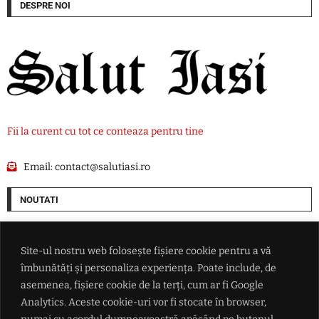
DESPRE NOI
Fii la curent cu tot ce conteaza pentru tine
Email:
contact@salutiasi.ro
NOUTATI
Cel puțin șase persoane au fost rănite într-un atac rusesc asupra Odesei
Site-ul nostru web folosește fișiere cookie pentru a vă
îmbunătăți și personaliza experiența. Poate include, de
Cum vrea SUA să pună mâna pe resursele Groenlandei. O companie ce
are legături cu Donald Trump începe goana după petrolul de sub gheață
asemenea, fișiere cookie de la terți, cum ar fi Google
Analytics. Aceste cookie-uri vor fi stocate în browser,