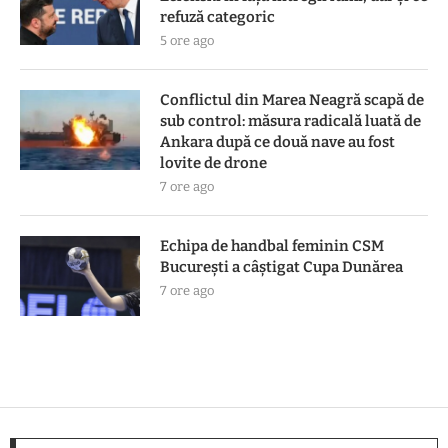
refuză categoric
5 ore ago
Conflictul din Marea Neagră scapă de
sub control: măsura radicală luată de
Ankara după ce două nave au fost
lovite de drone
7 ore ago
Echipa de handbal feminin CSM
Bucureşti a câştigat Cupa Dunărea
7 ore ago