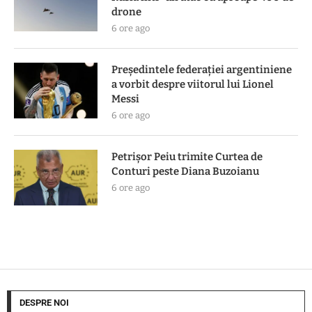
drone
6 ore ago
Președintele federației argentiniene
a vorbit despre viitorul lui Lionel
Messi
6 ore ago
Petrișor Peiu trimite Curtea de
Conturi peste Diana Buzoianu
6 ore ago
DESPRE NOI