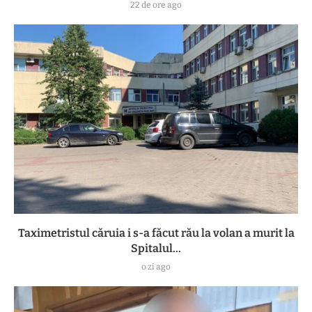
22 de ore ago
Taximetristul căruia i s-a făcut rău la volan a murit la
Spitalul...
o zi ago