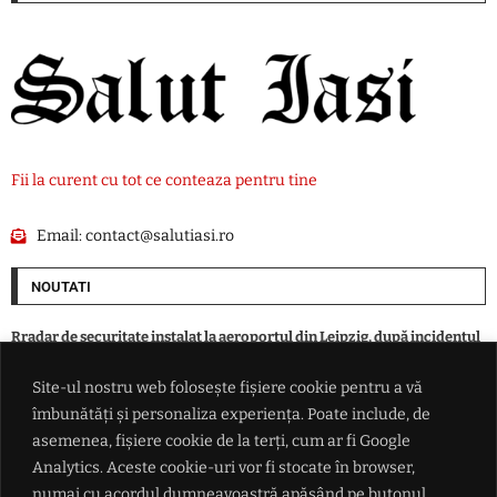
Fii la curent cu tot ce conteaza pentru tine
Email:
contact@salutiasi.ro
NOUTATI
Rradar de securitate instalat la aeroportul din Leipzig, după incidentul
cu drona încărcată cu explozibil
Site-ul nostru web folosește fișiere cookie pentru a vă
îmbunătăți și personaliza experiența. Poate include, de
SUA alocă 3 miliarde de dolari pentru minerale critice. Finanțare
pentru o mină de scandiu din Australia
asemenea, fișiere cookie de la terți, cum ar fi Google
Analytics. Aceste cookie-uri vor fi stocate în browser,
numai cu acordul dumneavoastră apăsând pe butonul
Ucraina lovește două rafinării din Rusia într-un atac cu aproape 400 de