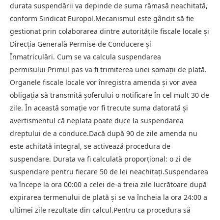
durata suspendării va depinde de suma rămasă neachitată,
conform Sindicat Europol.Mecanismul este gândit să fie
gestionat prin colaborarea dintre autoritățile fiscale locale și
Direcția Generală Permise de Conducere și
Înmatriculări. Cum se va calcula suspendarea
permisului Primul pas va fi trimiterea unei somații de plată.
Organele fiscale locale vor înregistra amenda și vor avea
obligația să transmită șoferului o notificare în cel mult 30 de
zile. În această somație vor fi trecute suma datorată și
avertismentul că neplata poate duce la suspendarea
dreptului de a conduce.Dacă după 90 de zile amenda nu
este achitată integral, se activează procedura de
suspendare. Durata va fi calculată proporțional: o zi de
suspendare pentru fiecare 50 de lei neachitați.Suspendarea
va începe la ora 00:00 a celei de-a treia zile lucrătoare după
expirarea termenului de plată și se va încheia la ora 24:00 a
ultimei zile rezultate din calcul.Pentru ca procedura să