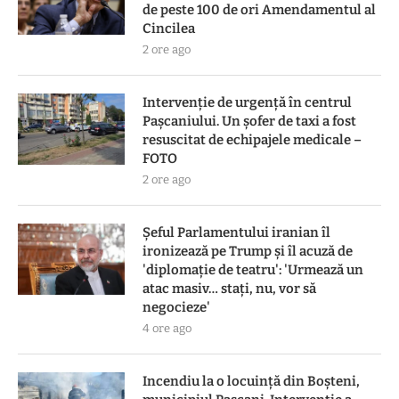
de peste 100 de ori Amendamentul al
Cincilea
2 ore ago
Intervenție de urgență în centrul
Pașcaniului. Un șofer de taxi a fost
resuscitat de echipajele medicale –
FOTO
2 ore ago
Șeful Parlamentului iranian îl
ironizează pe Trump și îl acuză de
'diplomație de teatru': 'Urmează un
atac masiv… stați, nu, vor să
negocieze'
4 ore ago
Incendiu la o locuință din Boșteni,