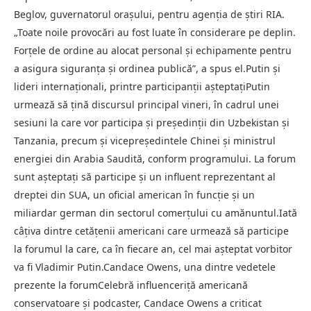
Beglov, guvernatorul oraşului, pentru agenţia de ştiri RIA.
„Toate noile provocări au fost luate în considerare pe deplin.
Forţele de ordine au alocat personal şi echipamente pentru
a asigura siguranţa şi ordinea publică”, a spus el.Putin și
lideri internaționali, printre participanții așteptațiPutin
urmează să ţină discursul principal vineri, în cadrul unei
sesiuni la care vor participa şi preşedinţii din Uzbekistan şi
Tanzania, precum şi vicepreşedintele Chinei şi ministrul
energiei din Arabia Saudită, conform programului. La forum
sunt aşteptaţi să participe şi un influent reprezentant al
dreptei din SUA, un oficial american în funcţie şi un
miliardar german din sectorul comerţului cu amănuntul.Iată
câţiva dintre cetăţenii americani care urmează să participe
la forumul la care, ca în fiecare an, cel mai aşteptat vorbitor
va fi Vladimir Putin.Candace Owens, una dintre vedetele
prezente la forumCelebră influenceriţă americană
conservatoare şi podcaster, Candace Owens a criticat