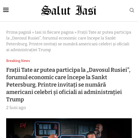
Prima pagină
»
Iasi in fiecare pagina
»
Frații Tate ar putea participa
la „Davosul Rusiei”, forumul economic care începe la Sankt
Petersburg. Printre invitați se numără americani celebri şi oficiali
ai administraţiei Trump
Breaking News
Frații Tate ar putea participa la „Davosul Rusiei”,
forumul economic care începe la Sankt
Petersburg. Printre invitați se numără
americani celebri şi oficiali ai administraţiei
Trump
2 luni ago