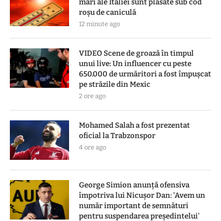
mari ale Italiei sunt plasate sub cod
roşu de caniculă
12 minute ago
VIDEO Scene de groază în timpul
unui live: Un influencer cu peste
650.000 de urmăritori a fost împușcat
pe străzile din Mexic
2 ore ago
Mohamed Salah a fost prezentat
oficial la Trabzonspor
4 ore ago
George Simion anunță ofensiva
împotriva lui Nicușor Dan: 'Avem un
număr important de semnături
pentru suspendarea președintelui'