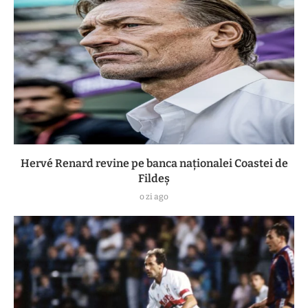
Hervé Renard revine pe banca naționalei Coastei de
Fildeș
o zi ago