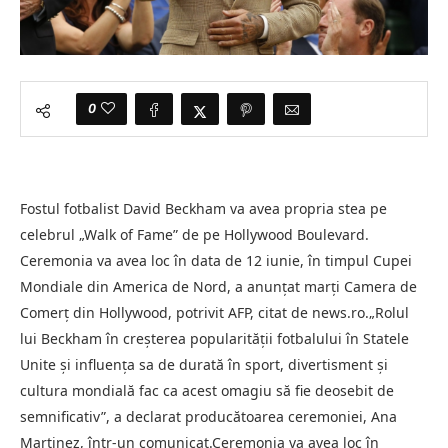
0
Fostul fotbalist David Beckham va avea propria stea pe
celebrul „Walk of Fame” de pe Hollywood Boulevard.
Ceremonia va avea loc în data de 12 iunie, în timpul Cupei
Mondiale din America de Nord, a anunţat marţi Camera de
Comerţ din Hollywood, potrivit AFP, citat de news.ro.„Rolul
lui Beckham în creşterea popularităţii fotbalului în Statele
Unite şi influenţa sa de durată în sport, divertisment şi
cultura mondială fac ca acest omagiu să fie deosebit de
semnificativ”, a declarat producătoarea ceremoniei, Ana
Martinez, într-un comunicat.Ceremonia va avea loc în