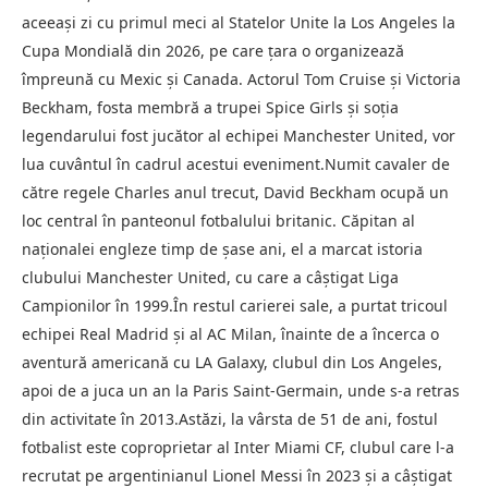
aceeaşi zi cu primul meci al Statelor Unite la Los Angeles la
Cupa Mondială din 2026, pe care ţara o organizează
împreună cu Mexic şi Canada. Actorul Tom Cruise şi Victoria
Beckham, fosta membră a trupei Spice Girls şi soţia
legendarului fost jucător al echipei Manchester United, vor
lua cuvântul în cadrul acestui eveniment.Numit cavaler de
către regele Charles anul trecut, David Beckham ocupă un
loc central în panteonul fotbalului britanic. Căpitan al
naţionalei engleze timp de şase ani, el a marcat istoria
clubului Manchester United, cu care a câştigat Liga
Campionilor în 1999.În restul carierei sale, a purtat tricoul
echipei Real Madrid şi al AC Milan, înainte de a încerca o
aventură americană cu LA Galaxy, clubul din Los Angeles,
apoi de a juca un an la Paris Saint-Germain, unde s-a retras
din activitate în 2013.Astăzi, la vârsta de 51 de ani, fostul
fotbalist este coproprietar al Inter Miami CF, clubul care l-a
recrutat pe argentinianul Lionel Messi în 2023 şi a câştigat