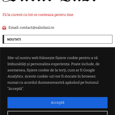
Fii la curent cu tot ce conteaza pentru tine
Email:
contact@salutiasi.ro
NOUTATI
De la Trieste la Palermo, toate oraşele mari ale Italiei sunt plasate sub
cod roşu de caniculă
Site-ul nostru web folosește fișiere cookie pentru a vă
îmbunătăți și personaliza experiența. Poate include, de
VIDEO Scene de groază în timpul unui live: Un influencer cu peste
asemenea, fișiere cookie de la terți, cum ar fi Google
650.000 de urmăritori a fost împușcat pe străzile din Mexic
Analytics. Aceste cookie-uri vor fi stocate în browser,
numai cu acordul dumneavoastră apăsând pe butonul
Mohamed Salah a fost prezentat oficial la Trabzonspor
“Acceptă”.
George Simion anunță ofensiva împotriva lui Nicușor Dan: 'Avem un
Acceptă
număr important de semnături pentru suspendarea președintelui'