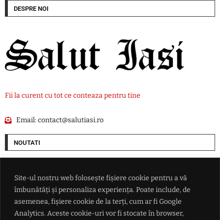
DESPRE NOI
Fii la curent cu tot ce conteaza pentru tine
Email:
contact@salutiasi.ro
NOUTATI
Europa nu se poate apăra de Rusia: Ce găuri au fost descoperite în
securitatea noastră
Site-ul nostru web folosește fișiere cookie pentru a vă
îmbunătăți și personaliza experiența. Poate include, de
Petrolul învinge Oțelul cu 1-0 în etapa a patra din SuperLiga României
asemenea, fișiere cookie de la terți, cum ar fi Google
Analytics. Aceste cookie-uri vor fi stocate în browser,