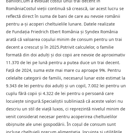
banilor.Cum a evoluat costul unui trai decent în
RomâniaCostul vieții continuă să crească, iar acest lucru se
reflectă direct în suma de bani de care au nevoie românii
pentru a-și acoperi cheltuielile lunare. Datele realizate
de Fundația Friedrich Ebert România și Syndex România
arată că valoarea coșului minim de consum pentru un trai
decent a crescut și în 2025.Potrivit calculelor, o familie
formată din doi adulți și doi copii are nevoie de aproximativ
11.370 de lei pe lună pentru a putea duce un trai decent.
Față de 2024, suma este mai mare cu aproape 9%. Pentru
celelalte categorii de familii, necesarul lunar este estimat la
9.343 de lei pentru doi adulți și un copil, 7.002 lei pentru un
cuplu fără copii și 4.322 de lei pentru o persoană care
locuiește singură.Specialiștii subliniază că aceste valori nu
descriu un stil de viață luxos, ci reprezintă nivelul minim de
venit considerat necesar pentru acoperirea cheltuielilor
obișnuite ale unei gospodării. În coșul de consum sunt
incluse cheltuieli precum alimentația, locuința și utilitățile,