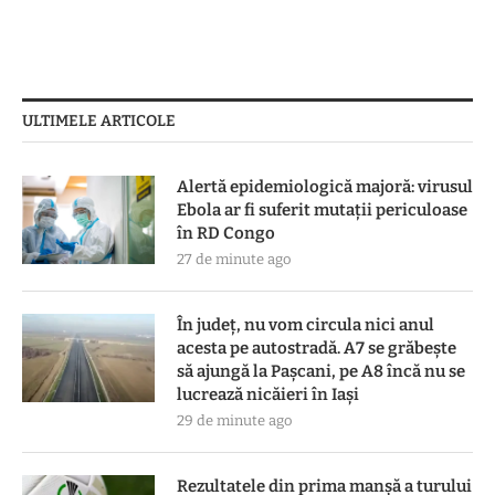
ULTIMELE ARTICOLE
Alertă epidemiologică majoră: virusul
Ebola ar fi suferit mutații periculoase
în RD Congo
27 de minute ago
În județ, nu vom circula nici anul
acesta pe autostradă. A7 se grăbește
să ajungă la Pașcani, pe A8 încă nu se
lucrează nicăieri în Iași
29 de minute ago
Rezultatele din prima manşă a turului