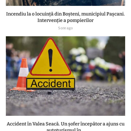
Incendiu la o locuință din Boșteni, municipiul Pașcani.
Intervenție a pompierilor
5 ore ago
Accident în Valea Seacă. Un șofer începător a ajuns cu
autoturismul în...