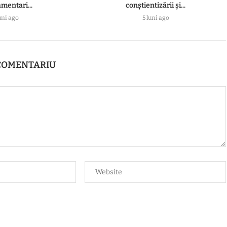
amentari...
conștientizării și...
uni ago
5 luni ago
COMENTARIU