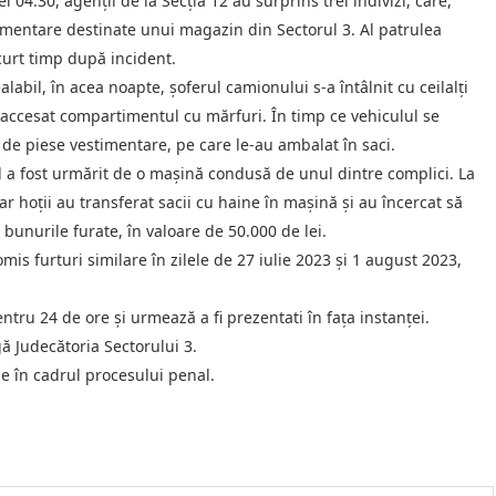
 04.30, agenții de la Secția 12 au surprins trei indivizi, care,
timentare destinate unui magazin din Sectorul 3. Al patrulea
 scurt timp după incident.
labil, în acea noapte, șoferul camionului s-a întâlnit cu ceilalți
 au accesat compartimentul cu mărfuri. În timp ce vehiculul se
 de piese vestimentare, pe care le-au ambalat în saci.
l a fost urmărit de o mașină condusă de unul dintre complici. La
r hoții au transferat sacii cu haine în mașină și au încercat să
t bunurile furate, în valoare de 50.000 de lei.
mis furturi similare în zilele de 27 iulie 2023 și 1 august 2023,
ntru 24 de ore și urmează a fi prezentati în fața instanței.
 Judecătoria Sectorului 3.
ie în cadrul procesului penal.