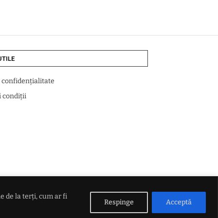
UTILE
e confidențialitate
 condiții
de la terți, cum ar fi
Respinge
Acceptă