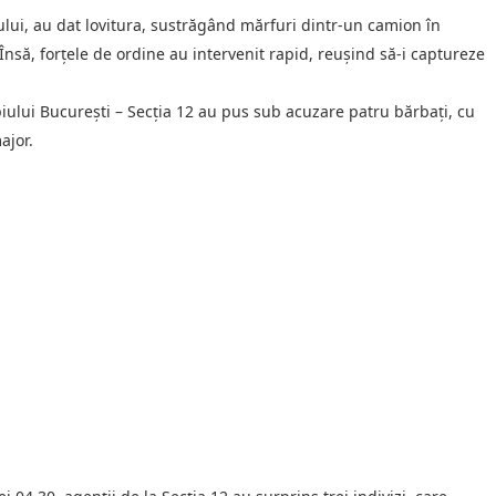
rului, au dat lovitura, sustrăgând mărfuri dintr-un camion în
Însă, forțele de ordine au intervenit rapid, reușind să-i captureze
ipiului București – Secția 12 au pus sub acuzare patru bărbați, cu
ajor.