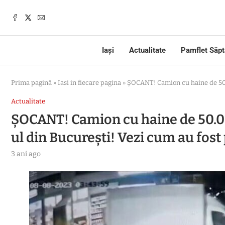
Iași
Actualitate
Pamflet Săp
Prima pagină
»
Iasi in fiecare pagina
»
ȘOCANT! Camion cu haine de 50.00
Actualitate
ȘOCANT! Camion cu haine de 50.00
ul din București! Vezi cum au fost 
3 ani ago