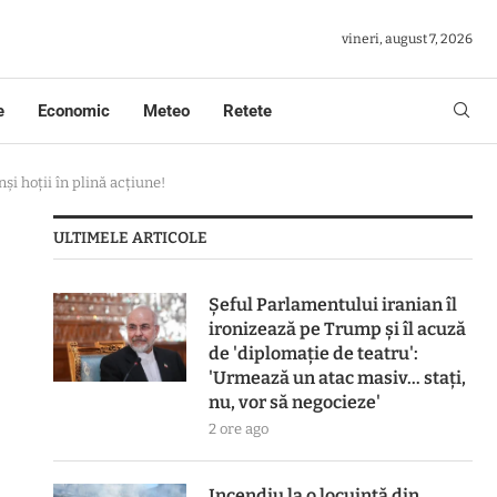
vineri, august 7, 2026
e
Economic
Meteo
Retete
i hoții în plină acțiune!
ULTIMELE ARTICOLE
Șeful Parlamentului iranian îl
ironizează pe Trump și îl acuză
de 'diplomație de teatru':
'Urmează un atac masiv… stați,
nu, vor să negocieze'
2 ore ago
Incendiu la o locuință din