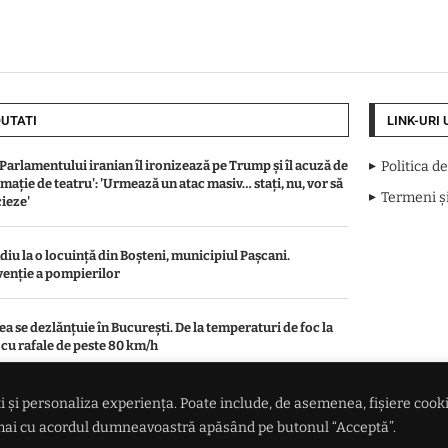
UTATI
LINK-URI 
 Parlamentului iranian îl ironizează pe Trump și îl acuză de
Politica d
omație de teatru': 'Urmează un atac masiv… stați, nu, vor să
Termeni și
ieze'
diu la o locuință din Boșteni, municipiul Pașcani.
venție a pompierilor
a se dezlănțuie în București. De la temperaturi de foc la
i cu rafale de peste 80 km/h
ună norii peste piața grâului: Recolte mai mici la marii
 și personaliza experiența. Poate include, de asemenea, fișiere cookie 
tatori, presiune în creștere pe prețuri
numai cu acordul dumneavoastră apăsând pe butonul “Acceptă”.