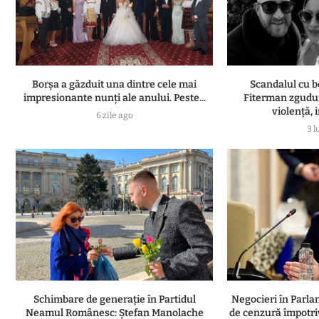
Borșa a găzduit una dintre cele mai
Scandalul cu b
impresionante nunți ale anului. Peste...
Fiterman zgudui
violență, i
6 zile ago
3 l
Schimbare de generație în Partidul
Negocieri în Parl
Neamul Românesc: Ștefan Manolache
de cenzură împotri