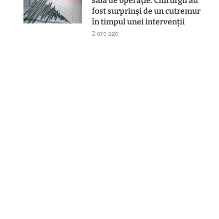
sală de operație: Chirurgii au
fost surprinși de un cutremur
în timpul unei intervenții
2 ore ago