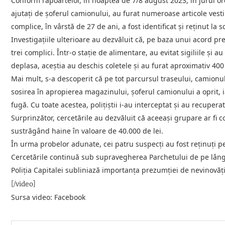
Conform rapoartelor, în noaptea de 7/8 august 2023, în jurul orei
ajutați de șoferul camionului, au furat numeroase articole ves
complice, în vârstă de 27 de ani, a fost identificat și reținut la
Investigațiile ulterioare au dezvăluit că, pe baza unui acord prea
trei complici. Într-o stație de alimentare, au evitat sigiliile și
deplasa, aceștia au deschis coletele și au furat aproximativ 400
Mai mult, s-a descoperit că pe tot parcursul traseului, camionu
sosirea în apropierea magazinului, șoferul camionului a oprit, ia
fugă. Cu toate acestea, polițiștii i-au interceptat și au recupera
Surprinzător, cercetările au dezvăluit că aceeași grupare ar fi co
sustrăgând haine în valoare de 40.000 de lei.
În urma probelor adunate, cei patru suspecți au fost reținuți pe
Cercetările continuă sub supravegherea Parchetului de pe lângă
Poliția Capitalei subliniază importanța prezumției de nevinovăț
[/video]
Sursa video: Facebook