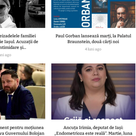
eizadelele familiei
Paul Gorban lansează marți, la Palatul
e Iașul. Acuzații de
Braunstein, două cărți noi
ntimidare și...
4 luni ago
uni ago
ament pentru moțiunea
Ancuța Irimia, deputat de Iași:
va Guvernului Bolojan
„Endometrioza este reală”. Martie, luna