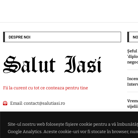
DESPRE NOI
NO
Șeful
'dipl
negoc
Incen
Inter
Fii la curent cu tot ce conteaza pentru tine
Vreme
Email:
contact@salutiasi.ro
vijeli
Se-ad
Site-ul nostru web folosește fișiere cookie pentru a vă îmbunătăți
expor
Google Analytics. Aceste cookie-uri vor fi stocate în browser, 