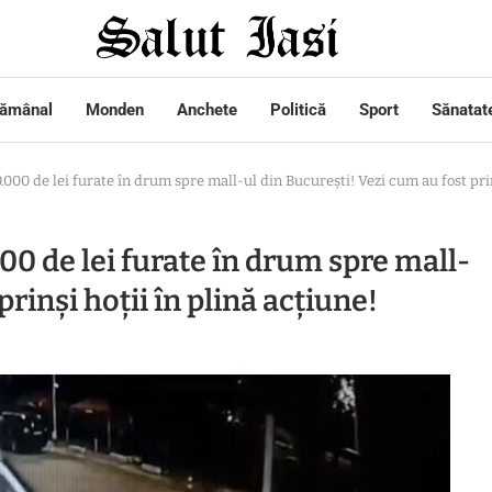
tămânal
Monden
Anchete
Politică
Sport
Sănatat
0 de lei furate în drum spre mall-ul din București! Vezi cum au fost prinș
0 de lei furate în drum spre mall-
prinși hoții în plină acțiune!