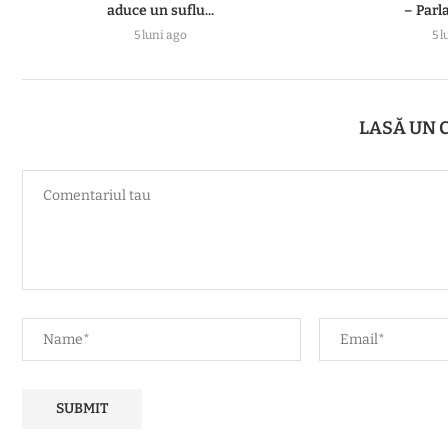
aduce un suflu...
– Parl
5 luni ago
5 l
LASĂ UN 