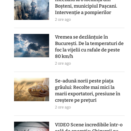
Boșteni, municipiul Pașcani.
Intervenție a pompierilor
2 ore ago
Vremea se dezlănțuie în
București. De la temperaturi de
foc la vijelii cu rafale de peste
80 km/h
2 ore ago
Se-adună norii peste piața
grâului: Recolte mai mici la
marii exportatori, presiune în
creștere pe prețuri
2 ore ago
VIDEO Scene incredibile într-o