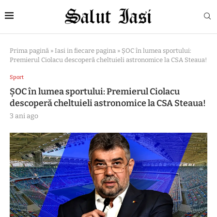
Prima pagină
»
Iasi in fiecare pagina
»
ȘOC în lumea sportului:
Premierul Ciolacu descoperă cheltuieli astronomice la CSA Steaua!
Sport
ȘOC în lumea sportului: Premierul Ciolacu
descoperă cheltuieli astronomice la CSA Steaua!
3 ani ago