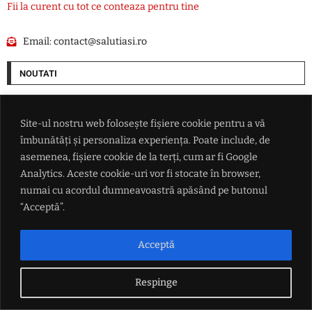
Fii la curent cu tot ce conteaza pentru tine
Email:
contact@salutiasi.ro
NOUTATI
Ucraina lovește două rafinării din Rusia într-un atac cu aproape 400 de
drone
Site-ul nostru web folosește fișiere cookie pentru a vă
îmbunătăți și personaliza experiența. Poate include, de
Președintele federației argentiniene a vorbit despre viitorul lui Lionel
asemenea, fișiere cookie de la terți, cum ar fi Google
Messi
Analytics. Aceste cookie-uri vor fi stocate în browser,
numai cu acordul dumneavoastră apăsând pe butonul
Petrișor Peiu trimite Curtea de Conturi peste Diana Buzoianu
“Acceptă”.
HARTĂ Caniculă în sudul țării, vânt puternic în zona de est și ploi
Acceptă
torențiale în centru: meteorologii au actualizat prognoza de vreme
Respinge
LINK-URI UTILE