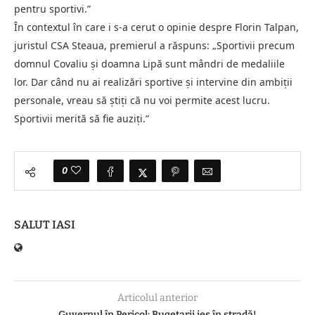
pentru sportivi.”
În contextul în care i s-a cerut o opinie despre Florin Talpan,
juristul CSA Steaua, premierul a răspuns: „Sportivii precum
domnul Covaliu și doamna Lipă sunt mândri de medaliile
lor. Dar când nu ai realizări sportive și intervine din ambiții
personale, vreau să știți că nu voi permite acest lucru.
Sportivii merită să fie auziți.”
0
SALUT IASI
Articolul anterior
Guvernul în Pericol: Bugetarii ies în stradă!