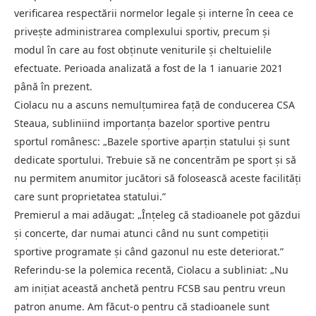
verificarea respectării normelor legale și interne în ceea ce
privește administrarea complexului sportiv, precum și
modul în care au fost obținute veniturile și cheltuielile
efectuate. Perioada analizată a fost de la 1 ianuarie 2021
până în prezent.
Ciolacu nu a ascuns nemulțumirea față de conducerea CSA
Steaua, subliniind importanța bazelor sportive pentru
sportul românesc: „Bazele sportive aparțin statului și sunt
dedicate sportului. Trebuie să ne concentrăm pe sport și să
nu permitem anumitor jucători să folosească aceste facilități
care sunt proprietatea statului.”
Premierul a mai adăugat: „Înțeleg că stadioanele pot găzdui
și concerte, dar numai atunci când nu sunt competiții
sportive programate și când gazonul nu este deteriorat.”
Referindu-se la polemica recentă, Ciolacu a subliniat: „Nu
am inițiat această anchetă pentru FCSB sau pentru vreun
patron anume. Am făcut-o pentru că stadioanele sunt