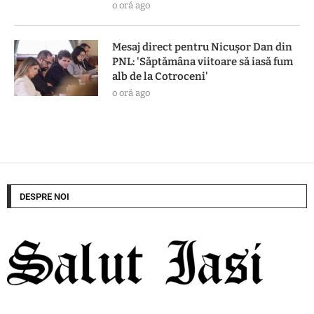
o oră ago
Mesaj direct pentru Nicușor Dan din
PNL: 'Săptămâna viitoare să iasă fum
alb de la Cotroceni'
o oră ago
DESPRE NOI