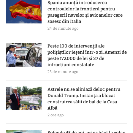
Spania anunță introducerea
controalelor la frontieră pentru
pasagerii navelor și avioanelor care
sosesc din Italia
24 de minute ago
Peste 100 de intervenții ale
polițiștilor ieșeni într-o zi. Amenzi de
peste 172.000 de lei și 37 de
infracțiuni constatate
25 de minute ago
Astrele nu se aliniază deloc pentru
Donald Trump. Instanța a blocat
construirea sălii de bal de la Casa
Albă
2 ore ago
Șofer de 45 de ani, prins băut la volan