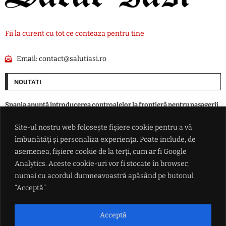
Fii la curent cu tot ce conteaza pentru tine
Email:
contact@salutiasi.ro
NOUTATI
Spania anunță introducerea controalelor la frontieră pentru pasagerii
navelor și avioanelor care sosesc din Italia
Site-ul nostru web folosește fișiere cookie pentru a vă
îmbunătăți și personaliza experiența. Poate include, de
Peste 100 de intervenții ale polițiștilor ieșeni într-o zi. Amenzi de peste
172.000 de lei și 37 de infracțiuni constatate
asemenea, fișiere cookie de la terți, cum ar fi Google
Analytics. Aceste cookie-uri vor fi stocate în browser,
numai cu acordul dumneavoastră apăsând pe butonul
Astrele nu se aliniază deloc pentru Donald Trump. Instanța a blocat
construirea sălii de bal de la Casa Albă
“Acceptă”.
Șofer de 45 de ani, prins băut la volan în Iași. Alcoolemie de 1,64 mg/l și
Acceptă
control judiciar pentru 60 de zile