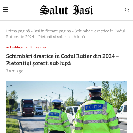
Prima pagină
»
Iasi in fiecare pagina
»
Schimbări drastice în Codul
Rutier din 2024 – Pietonii și șoferii sub lupă
Actualitate
Stirea zilei
Schimbări drastice în Codul Rutier din 2024 –
Pietonii și șoferii sub lupă
3 ani ago