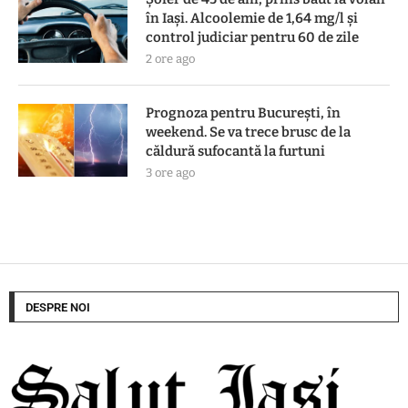
în Iași. Alcoolemie de 1,64 mg/l și
control judiciar pentru 60 de zile
2 ore ago
Prognoza pentru București, în
weekend. Se va trece brusc de la
căldură sufocantă la furtuni
3 ore ago
DESPRE NOI