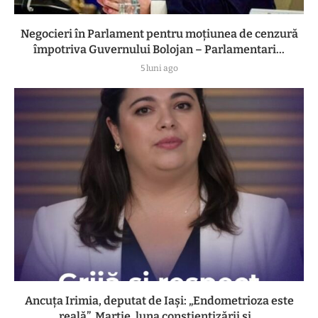
Negocieri în Parlament pentru moțiunea de cenzură
împotriva Guvernului Bolojan – Parlamentari...
5 luni ago
Ancuța Irimia, deputat de Iași: „Endometrioza este
reală”. Martie, luna conștientizării și...