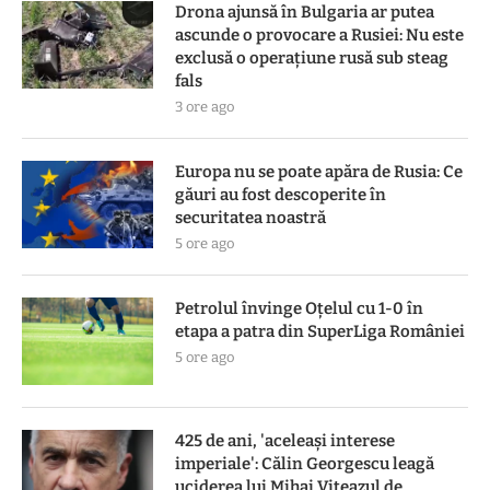
Drona ajunsă în Bulgaria ar putea
ascunde o provocare a Rusiei: Nu este
exclusă o operațiune rusă sub steag
fals
3 ore ago
Europa nu se poate apăra de Rusia: Ce
găuri au fost descoperite în
securitatea noastră
5 ore ago
Petrolul învinge Oțelul cu 1-0 în
etapa a patra din SuperLiga României
5 ore ago
425 de ani, 'aceleași interese
imperiale': Călin Georgescu leagă
uciderea lui Mihai Viteazul de