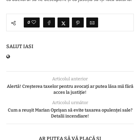
0
SALUT IASI
Articolul anterior
Alertă! Creșterea taxelor pentru avocați ar putea lăsa mii fără
acces la justiție!
Articolul următor
Cum a reușit Marian Oprișan să evite taxarea opulenței sale?
Detalii incendiare!
AR PUTEA SĂ VĂ PLACĂ ȘI