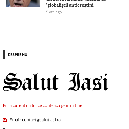
'globaliștii anticreștini'
5 ore ago
DESPRE NOI
Fii la curent cu tot ce conteaza pentru tine
Email:
contact@salutiasi.ro