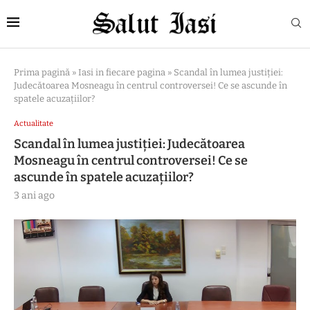
Prima pagină
»
Iasi in fiecare pagina
»
Scandal în lumea justiției:
Judecătoarea Mosneagu în centrul controversei! Ce se ascunde în
spatele acuzațiilor?
Actualitate
Scandal în lumea justiției: Judecătoarea
Mosneagu în centrul controversei! Ce se
ascunde în spatele acuzațiilor?
3 ani ago