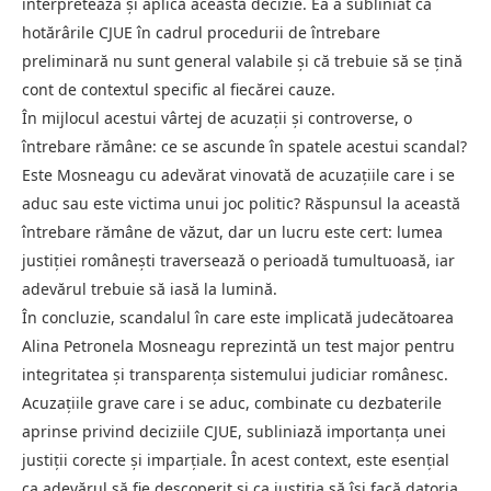
interpretează și aplică această decizie. Ea a subliniat că
hotărârile CJUE în cadrul procedurii de întrebare
preliminară nu sunt general valabile și că trebuie să se țină
cont de contextul specific al fiecărei cauze.
În mijlocul acestui vârtej de acuzații și controverse, o
întrebare rămâne: ce se ascunde în spatele acestui scandal?
Este Mosneagu cu adevărat vinovată de acuzațiile care i se
aduc sau este victima unui joc politic? Răspunsul la această
întrebare rămâne de văzut, dar un lucru este cert: lumea
justiției românești traversează o perioadă tumultuoasă, iar
adevărul trebuie să iasă la lumină.
În concluzie, scandalul în care este implicată judecătoarea
Alina Petronela Mosneagu reprezintă un test major pentru
integritatea și transparența sistemului judiciar românesc.
Acuzațiile grave care i se aduc, combinate cu dezbaterile
aprinse privind deciziile CJUE, subliniază importanța unei
justiții corecte și imparțiale. În acest context, este esențial
ca adevărul să fie descoperit și ca justiția să își facă datoria.