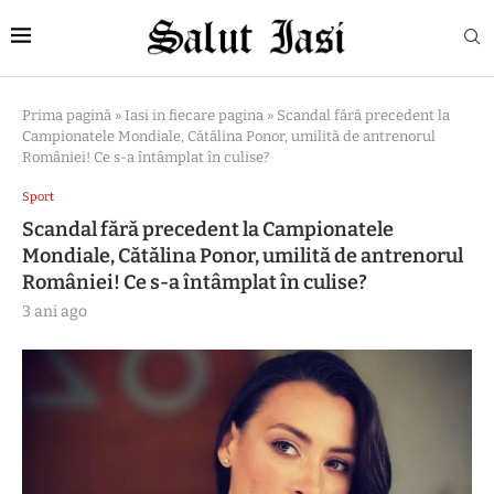
Prima pagină
»
Iasi in fiecare pagina
»
Scandal fără precedent la
Campionatele Mondiale, Cătălina Ponor, umilită de antrenorul
României! Ce s-a întâmplat în culise?
Sport
Scandal fără precedent la Campionatele
Mondiale, Cătălina Ponor, umilită de antrenorul
României! Ce s-a întâmplat în culise?
3 ani ago