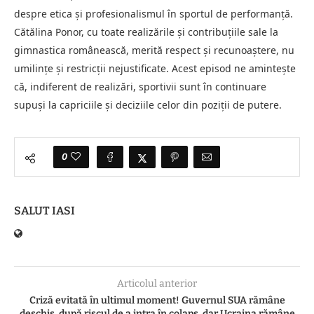
despre etica și profesionalismul în sportul de performanță.
Cătălina Ponor, cu toate realizările și contribuțiile sale la
gimnastica românească, merită respect și recunoaștere, nu
umilințe și restricții nejustificate. Acest episod ne amintește
că, indiferent de realizări, sportivii sunt în continuare
supuși la capriciile și deciziile celor din poziții de putere.
0
SALUT IASI
Articolul anterior
Criză evitată în ultimul moment! Guvernul SUA rămâne
deschis, după riscul de a intra în colaps, dar Ucraina rămâne