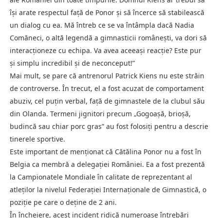
își arate respectul față de Ponor și să încerce să stabilească
un dialog cu ea. Mă întreb ce se va întâmpla dacă Nadia
Comăneci, o altă legendă a gimnasticii românești, va dori să
interacționeze cu echipa. Va avea aceeași reacție? Este pur
și simplu incredibil și de neconceput!”
Mai mult, se pare că antrenorul Patrick Kiens nu este străin
de controverse. În trecut, el a fost acuzat de comportament
abuziv, cel puțin verbal, față de gimnastele de la clubul său
din Olanda. Termeni jignitori precum „Gogoașă, brioșă,
budincă sau chiar porc gras” au fost folosiți pentru a descrie
tinerele sportive.
Este important de menționat că Cătălina Ponor nu a fost în
Belgia ca membră a delegației României. Ea a fost prezentă
la Campionatele Mondiale în calitate de reprezentant al
atleților la nivelul Federației Internaționale de Gimnastică, o
poziție pe care o deține de 2 ani.
În încheiere, acest incident ridică numeroase întrebări