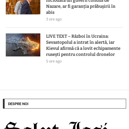
niciodată un guvern condus de
Nazare, ar fi garanția prăbușirii în
abis
3 ore ago
LIVE TEXT – Război în Ucraina:
Sevastopolul a intrat în alertă, iar
Kievul afirmă că a lovit echipamente
rusești pentru controlul dronelor
5 ore ago
DESPRE NOI