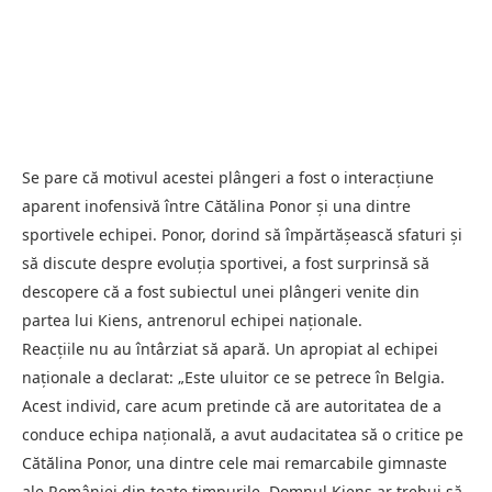
Se pare că motivul acestei plângeri a fost o interacțiune
aparent inofensivă între Cătălina Ponor și una dintre
sportivele echipei. Ponor, dorind să împărtășească sfaturi și
să discute despre evoluția sportivei, a fost surprinsă să
descopere că a fost subiectul unei plângeri venite din
partea lui Kiens, antrenorul echipei naționale.
Reacțiile nu au întârziat să apară. Un apropiat al echipei
naționale a declarat: „Este uluitor ce se petrece în Belgia.
Acest individ, care acum pretinde că are autoritatea de a
conduce echipa națională, a avut audacitatea să o critice pe
Cătălina Ponor, una dintre cele mai remarcabile gimnaste
ale României din toate timpurile. Domnul Kiens ar trebui să