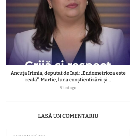
Ancuța Irimia, deputat de Iași: „Endometrioza este
reală”. Martie, luna conștientizării și...
5 luni ago
LASĂ UN COMENTARIU