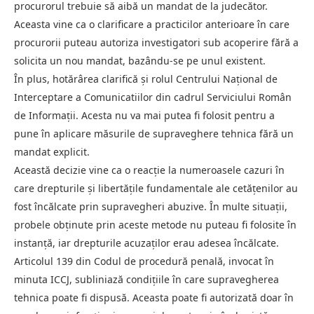
procurorul trebuie să aibă un mandat de la judecător.
Aceasta vine ca o clarificare a practicilor anterioare în care
procurorii puteau autoriza investigatori sub acoperire fără a
solicita un nou mandat, bazându-se pe unul existent.
În plus, hotărârea clarifică și rolul Centrului Național de
Interceptare a Comunicatiilor din cadrul Serviciului Român
de Informații. Acesta nu va mai putea fi folosit pentru a
pune în aplicare măsurile de supraveghere tehnica fără un
mandat explicit.
Această decizie vine ca o reacție la numeroasele cazuri în
care drepturile și libertățile fundamentale ale cetățenilor au
fost încălcate prin supravegheri abuzive. În multe situații,
probele obținute prin aceste metode nu puteau fi folosite în
instanță, iar drepturile acuzaților erau adesea încălcate.
Articolul 139 din Codul de procedură penală, invocat în
minuta ICCJ, subliniază condițiile în care supravegherea
tehnica poate fi dispusă. Aceasta poate fi autorizată doar în