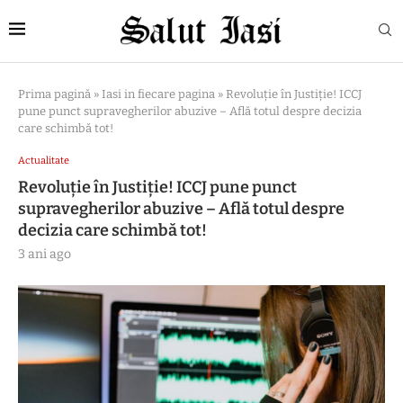
Prima pagină
»
Iasi in fiecare pagina
»
Revoluție în Justiție! ICCJ
pune punct supravegherilor abuzive – Află totul despre decizia
care schimbă tot!
Actualitate
Revoluție în Justiție! ICCJ pune punct
supravegherilor abuzive – Află totul despre
decizia care schimbă tot!
3 ani ago