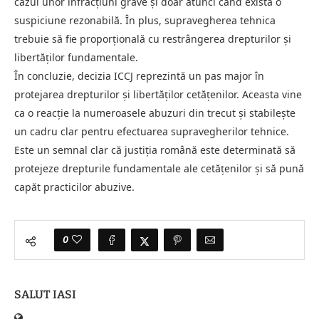
cazul unor infracțiuni grave și doar atunci când există o
suspiciune rezonabilă. În plus, supravegherea tehnica
trebuie să fie proporțională cu restrângerea drepturilor și
libertăților fundamentale.
În concluzie, decizia ICCJ reprezintă un pas major în
protejarea drepturilor și libertăților cetățenilor. Aceasta vine
ca o reacție la numeroasele abuzuri din trecut și stabilește
un cadru clar pentru efectuarea supravegherilor tehnice.
Este un semnal clar că justiția română este determinată să
protejeze drepturile fundamentale ale cetățenilor și să pună
capăt practicilor abuzive.
0
SALUT IASI