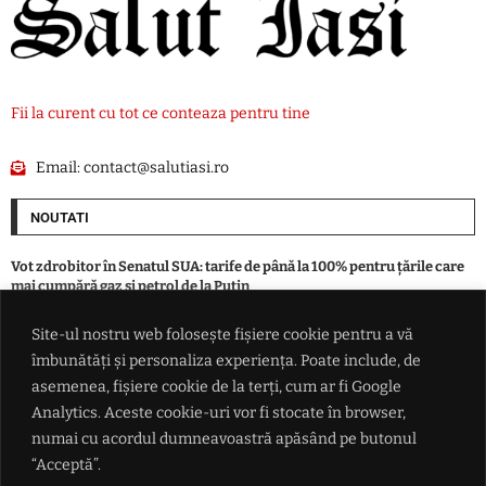
Fii la curent cu tot ce conteaza pentru tine
Email:
contact@salutiasi.ro
NOUTATI
Vot zdrobitor în Senatul SUA: tarife de până la 100% pentru țările care
mai cumpără gaz și petrol de la Putin
Site-ul nostru web folosește fișiere cookie pentru a vă
România indicată drept câștigătoare în lupta pentru traficul din
îmbunătăți și personaliza experiența. Poate include, de
Balcani: De ce Bulgaria se teme că va rămâne o 'pată gri' pe coridorul
Schengen de la Atena la Budapesta
asemenea, fișiere cookie de la terți, cum ar fi Google
Analytics. Aceste cookie-uri vor fi stocate în browser,
numai cu acordul dumneavoastră apăsând pe butonul
Dinamo București a fost învinsă de Sporting Lisabona în primul amical
din Portugalia
“Acceptă”.