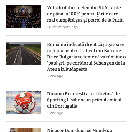
Vot zdrobitor în Senatul SUA: tarife
de până la 100% pentru țările care
mai cumpără gaz și petrol de la Putin
26 de minute ago
România indicată drept câștigătoare
în lupta pentru traficul din Balcani:
De ce Bulgaria se teme că va rămâne o
'pată gri' pe coridorul Schengen de la
Atena la Budapesta
2 ore ago
Dinamo București a fost învinsă de
Sporting Lisabona în primul amical
din Portugalia
3 ore ago
Nicușor Dan, după ce Moody’s a