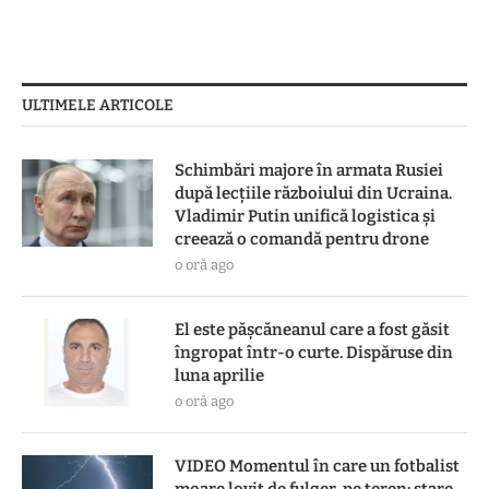
ULTIMELE ARTICOLE
Schimbări majore în armata Rusiei
după lecțiile războiului din Ucraina.
Vladimir Putin unifică logistica și
creează o comandă pentru drone
o oră ago
El este pășcăneanul care a fost găsit
îngropat într-o curte. Dispăruse din
luna aprilie
o oră ago
VIDEO Momentul în care un fotbalist