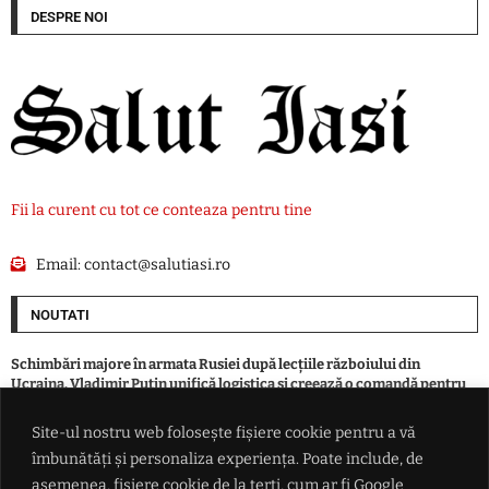
DESPRE NOI
Fii la curent cu tot ce conteaza pentru tine
Email:
contact@salutiasi.ro
NOUTATI
Schimbări majore în armata Rusiei după lecțiile războiului din
Ucraina. Vladimir Putin unifică logistica și creează o comandă pentru
drone
Site-ul nostru web folosește fișiere cookie pentru a vă
îmbunătăți și personaliza experiența. Poate include, de
El este pășcăneanul care a fost găsit îngropat într-o curte. Dispăruse
din luna aprilie
asemenea, fișiere cookie de la terți, cum ar fi Google