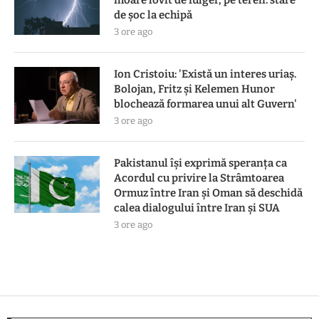
moare lovit de fulger, pe teren: stare
de șoc la echipă
3 ore ago
Ion Cristoiu: 'Există un interes uriaș.
Bolojan, Fritz și Kelemen Hunor
blochează formarea unui alt Guvern'
3 ore ago
Pakistanul îşi exprimă speranţa ca
Acordul cu privire la Strâmtoarea
Ormuz între Iran şi Oman să deschidă
calea dialogului între Iran şi SUA
3 ore ago