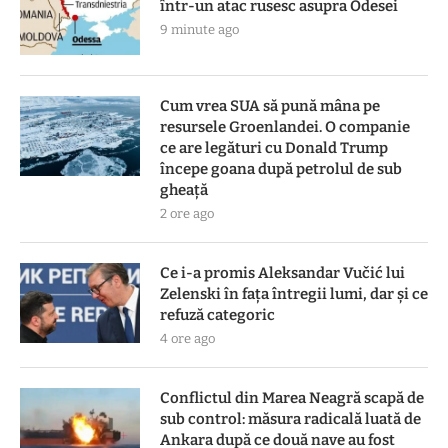
într-un atac rusesc asupra Odesei
9 minute ago
Cum vrea SUA să pună mâna pe
resursele Groenlandei. O companie
ce are legături cu Donald Trump
începe goana după petrolul de sub
gheață
2 ore ago
Ce i-a promis Aleksandar Vučić lui
Zelenski în fața întregii lumi, dar și ce
refuză categoric
4 ore ago
Conflictul din Marea Neagră scapă de
sub control: măsura radicală luată de
Ankara după ce două nave au fost