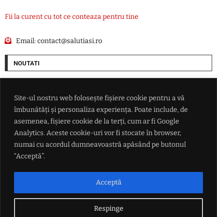
Fii la curent cu tot ce conteaza pentru tine
Email:
contact@salutiasi.ro
NOUTATI
Cel puțin șase persoane au fost rănite într-un atac rusesc asupra Odesei
Site-ul nostru web folosește fișiere cookie pentru a vă
îmbunătăți și personaliza experiența. Poate include, de
Cum vrea SUA să pună mâna pe resursele Groenlandei. O companie ce
are legături cu Donald Trump începe goana după petrolul de sub gheață
asemenea, fișiere cookie de la terți, cum ar fi Google
Analytics. Aceste cookie-uri vor fi stocate în browser,
numai cu acordul dumneavoastră apăsând pe butonul
Ce i-a promis Aleksandar Vučić lui Zelenski în fața întregii lumi, dar și
ce refuză categoric
“Acceptă”.
Conflictul din Marea Neagră scapă de sub control: măsura radicală
Acceptă
luată de Ankara după ce două nave au fost lovite de drone
Respinge
LINK-URI UTILE