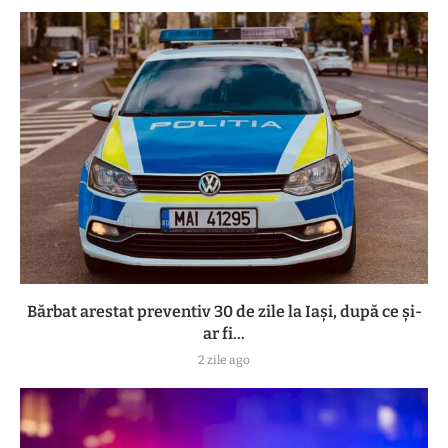
Bărbat arestat preventiv 30 de zile la Iași, după ce și-
ar fi...
2 zile ago