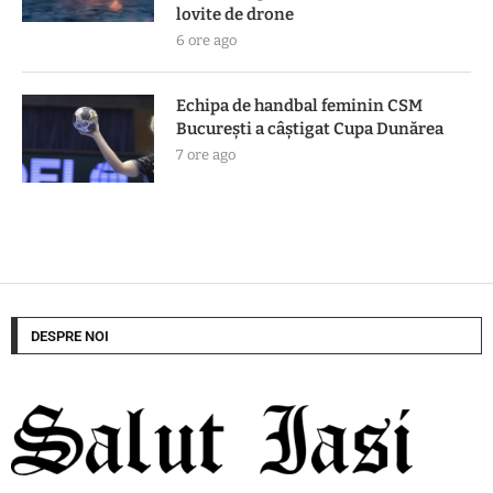
lovite de drone
6 ore ago
Echipa de handbal feminin CSM
Bucureşti a câştigat Cupa Dunărea
7 ore ago
DESPRE NOI