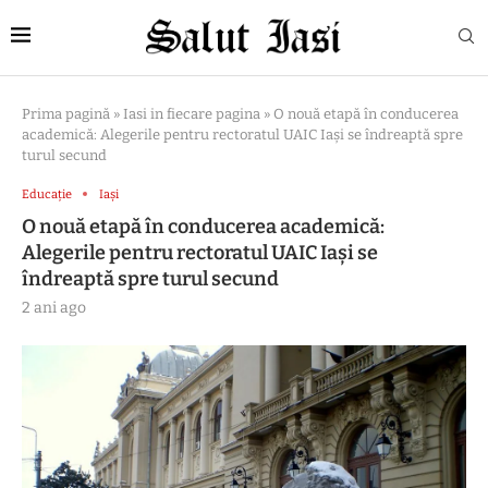
Prima pagină
»
Iasi in fiecare pagina
»
O nouă etapă în conducerea
academică: Alegerile pentru rectoratul UAIC Iași se îndreaptă spre
turul secund
Educație
Iași
O nouă etapă în conducerea academică:
Alegerile pentru rectoratul UAIC Iași se
îndreaptă spre turul secund
2 ani ago