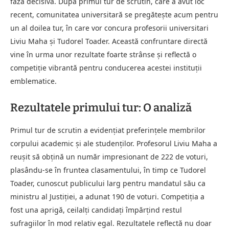
fază decisivă. După primul tur de scrutin, care a avut loc
recent, comunitatea universitară se pregătește acum pentru
un al doilea tur, în care vor concura profesorii universitari
Liviu Maha și Tudorel Toader. Această confruntare directă
vine în urma unor rezultate foarte strânse și reflectă o
competiție vibrantă pentru conducerea acestei instituții
emblematice.
Rezultatele primului tur: O analiză
Primul tur de scrutin a evidențiat preferințele membrilor
corpului academic și ale studenților. Profesorul Liviu Maha a
reușit să obțină un număr impresionant de 222 de voturi,
plasându-se în fruntea clasamentului, în timp ce Tudorel
Toader, cunoscut publicului larg pentru mandatul său ca
ministru al Justiției, a adunat 190 de voturi. Competiția a
fost una aprigă, ceilalți candidați împărțind restul
sufragiilor în mod relativ egal. Rezultatele reflectă nu doar