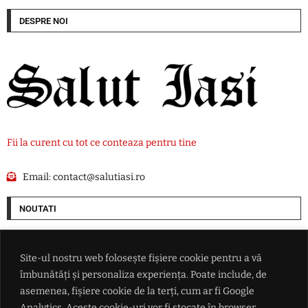
DESPRE NOI
Fii la curent cu tot ce conteaza pentru tine
Email:
contact@salutiasi.ro
NOUTATI
Drona ajunsă în Bulgaria ar putea ascunde o provocare a Rusiei: Nu este
exclusă o operațiune rusă sub steag fals
Site-ul nostru web folosește fișiere cookie pentru a vă
îmbunătăți și personaliza experiența. Poate include, de
Europa nu se poate apăra de Rusia: Ce găuri au fost descoperite în
asemenea, fișiere cookie de la terți, cum ar fi Google
securitatea noastră
Analytics. Aceste cookie-uri vor fi stocate în browser,