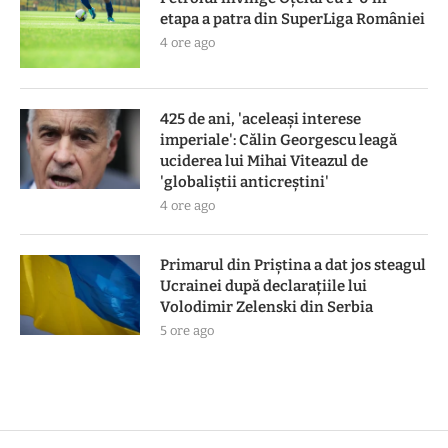
etapa a patra din SuperLiga României
4 ore ago
425 de ani, 'aceleași interese
imperiale': Călin Georgescu leagă
uciderea lui Mihai Viteazul de
'globaliștii anticreștini'
4 ore ago
Primarul din Priștina a dat jos steagul
Ucrainei după declarațiile lui
Volodimir Zelenski din Serbia
5 ore ago