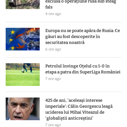
exclusă o operațiune rusă sub steag
fals
4 ore ago
Europa nu se poate apăra de Rusia: Ce
găuri au fost descoperite în
securitatea noastră
6 ore ago
Petrolul învinge Oțelul cu 1-0 în
etapa a patra din SuperLiga României
7 ore ago
425 de ani, 'aceleași interese
imperiale': Călin Georgescu leagă
uciderea lui Mihai Viteazul de
'globaliștii anticreștini'
7 ore ago