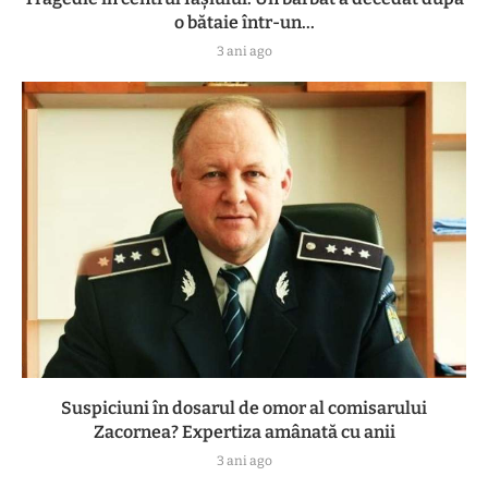
o bătaie într-un...
3 ani ago
Suspiciuni în dosarul de omor al comisarului
Zacornea? Expertiza amânată cu anii
3 ani ago