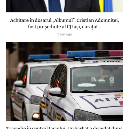
Achitare în dosarul „Albumul”: Cristian Adomniţei,
fost preşedinte al CJ Iaşi, curăţat...
3 ani ago
Tragedie în centrul Iașiului: Un bărbat a decedat după