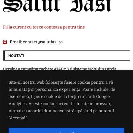
Fii la curent cu tot ce conteaza pentru tine
Email:
contact@salutiasi.ro
NOUTATI
Ucraina a cumpărat rachete ATACMS și sisteme M270 din Turcia
Site-ul nostru web folosește fișiere cookie pentru a vă
Momentul zero: Anul din care seceta și căldura extremă au devenit o
îmbunătăți și personaliza experiența. Poate include, de
regulă. Până atunci, aceste cazuri erau o raritate
asemenea, fișiere cookie de la terți, cum ar fi Google
Analytics. Aceste cookie-uri vor fi stocate în browser,
'Îți dă cu cenușă pe panouri și s-a terminat': Traian Băsescu avertizează
numai cu acordul dumneavoastră apăsând pe butonul
asupra vulnerabilității sistemului energetic
“Acceptă”.
VIDEO 'Nosocomiale', din slogan electoral în temă de atac. Fostul