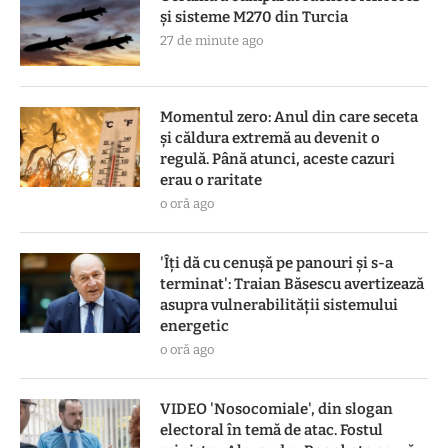
și sisteme M270 din Turcia
27 de minute ago
Momentul zero: Anul din care seceta
și căldura extremă au devenit o
regulă. Până atunci, aceste cazuri
erau o raritate
o oră ago
'Îți dă cu cenușă pe panouri și s-a
terminat': Traian Băsescu avertizează
asupra vulnerabilității sistemului
energetic
o oră ago
VIDEO 'Nosocomiale', din slogan
electoral în temă de atac. Fostul