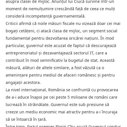
asupra clasei de mijloc. Anunțul lui Ciucă survine într-un
moment de nemulțumire crescândă față de ceea ce mulți
consideră incompetență guvernamentală.
Criticii afirmă că noile măsuri fiscale nu vizează doar cei mai
bogați cetățeni, ci atacă clasa de mijloc, un segment social
fundamental pentru dezvoltarea oricărei națiuni. În mod
particular, guvernul este acuzat de faptul că descurajează
antreprenoriatul și dezavantajează sectorul IT, care a
contribuit în mod semnificativ la bugetul de stat. Această
măsură, alături de altele similare, a fost văzută ca o
amenințare pentru mediul de afaceri românesc și pentru
angajații acestora.
La nivel internațional, România se confruntă cu provocarea
de a-i aduce înapoi pe cei peste 5 milioane de români care
lucrează în străinătate. Guvernul este sub presiune să
creeze un mediu economic mai atractiv pentru a-i încuraja
să se întoarcă în țară.
Între timp, fostul premier Florin Cîţu acuză Guvernul condus