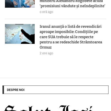
ministru Alexandru Rogobete acuză
'promisiuni vândute și neîndeplinite'
o oră ago
Iranul anunță o listă de revendicări
aproape imposibile: Condițiile pe
care SUA trebuie să le respecte
pentru a se redeschide Strâmtoarea
Ormuz
2 ore ago
DESPRE NOI